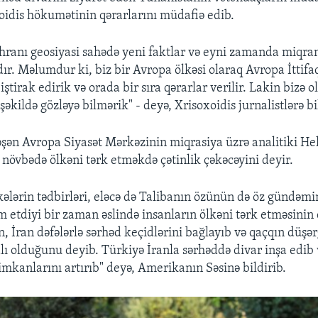
oidis hökumətinin qərarlarını müdafiə edib.
hranı geosiyasi sahədə yeni faktlar və eyni zamanda miqra
ır. Məlumdur ki, biz bir Avropa ölkəsi olaraq Avropa İttifa
 iştirak edirik və orada bir sıra qərarlar verilir. Lakin biz
 şəkildə gözləyə bilmərik" - deyə, Xrisoxoidis jurnalistlərə bi
əşən Avropa Siyasət Mərkəzinin miqrasiya üzrə analitiki He
 növbədə ölkəni tərk etməkdə çətinlik çəkəcəyini deyir.
ələrin tədbirləri, eləcə də Talibanın özünün də öz gündəmi
etdiyi bir zaman əslində insanların ölkəni tərk etməsinin 
, İran dəfələrlə sərhəd keçidlərini bağlayıb və qaçqın düşər
lı olduğunu deyib. Türkiyə İranla sərhəddə divar inşa edib 
imkanlarını artırıb" deyə, Amerikanın Səsinə bildirib.