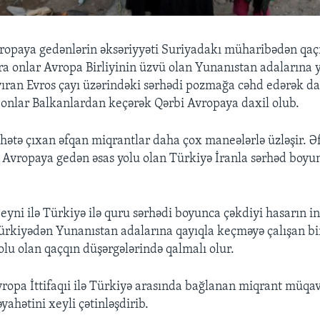
vropaya gedənlərin əksəriyyəti Suriyadakı müharibədən qaç
a onlar Avropa Birliyinin üzvü olan Yunanıstan adalarına y
yıran Evros çayı üzərindəki sərhədi pozmağa cəhd edərək dax
 onlar Balkanlardan keçərək Qərbi Avropaya daxil olub.
ahətə çıxan əfqan miqrantlar daha çox maneələrlə üzləşir. Ə
 Avropaya gedən əsas yolu olan Türkiyə İranla sərhəd boyun
eyni ilə Türkiyə ilə quru sərhədi boyunca çəkdiyi hasarın in
rkiyədən Yunanıstan adalarına qayıqla keçməyə çalışan bi
olu olan qaçqın düşərgələrində qalmalı olur.
vropa İttifaqıi ilə Türkiyə arasında bağlanan miqrant müqav
yahətini xeyli çətinləşdirib.