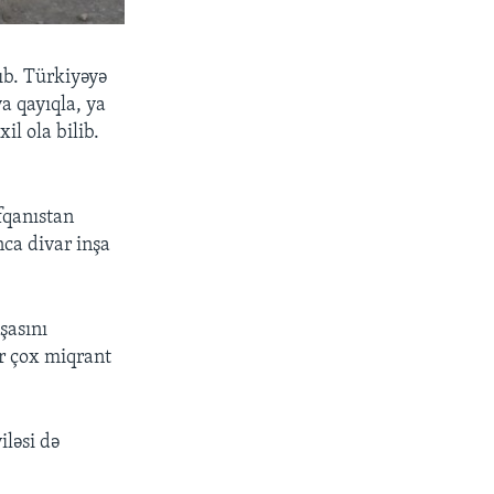
ıb. Türkiyəyə
a qayıqla, ya
il ola bilib.
fqanıstan
ca divar inşa
şasını
r çox miqrant
iləsi də