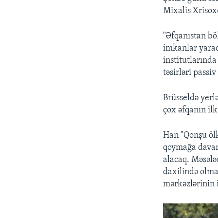
Mixalis Xrisox
"Əfqanıstan bö
imkanlar yarad
institutlarında
təsirləri passiv
Brüsseldə yerl
çox əfqanın ilk
Han "Qonşu ölk
qoymağa davam 
alacaq. Məsələn
daxilində olma
mərkəzlərinin 