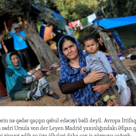
rin nə qədər qaçqın qəbul edəcəyi bəlli deyil. Avropa İttifaq
 sədri Ursula von der Leyen Madrid yaxınlığındakı Əfqan q