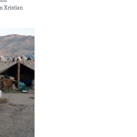
ini
m Xristian