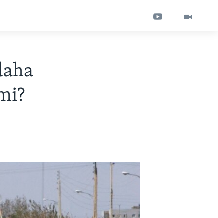
daha
mi?