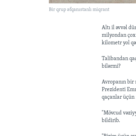
Bir qrup əfqanıstanlı miqrant
Altı il əvvəl d
milyondan çox 
kilometr yol qə
Talibandan qaç
bilərmi?
Avropanın bir n
Prezidenti Emm
qaçanlar üçün 
"Mövcud vəziyyə
bildirib.