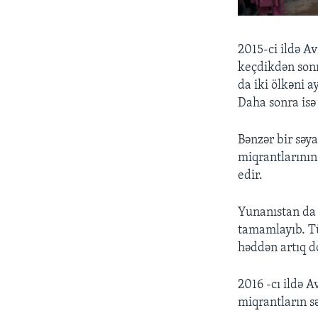
2015-ci ildə A
keçdikdən sonr
da iki ölkəni a
Daha sonra isə
Bənzər bir səy
miqrantlarının
edir.
Yunanıstan da 
tamamlayıb. Tü
həddən artıq d
2016 -cı ildə A
miqrantların sə