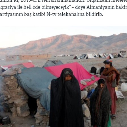
dındır ki, 2015-ci il təkrarlanmamalıdır. Əfqanıstan məsələs
rasiya ilə həll edə bilməyəcəyik" - deyə Almaniyanın haki
rtiyasının baş katibi N-tv telekanalına bildirib.