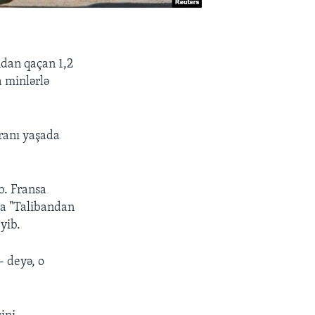
ndan qaçan 1,2
 minlərlə
ranı yaşada
b. Fransa
da "Talibandan
yib.
- deyə, o