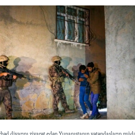
həd divarını ziyarət edən Yunanıstanın vətəndaşların müda