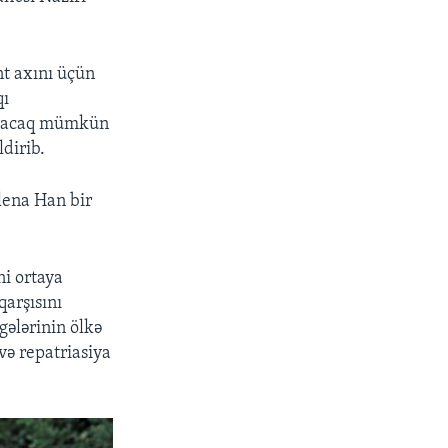
nt axını üçün
qı
ə olacaq mümkün
ldirib.
lena Han bir
ni ortaya
qarşısını
gələrinin ölkə
və repatriasiya