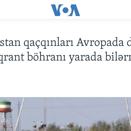
stan qaçqınları Avropada 
qrant böhranı yarada bilər