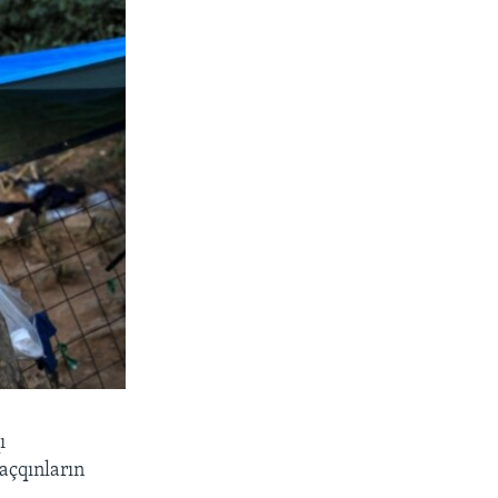
ı
açqınların