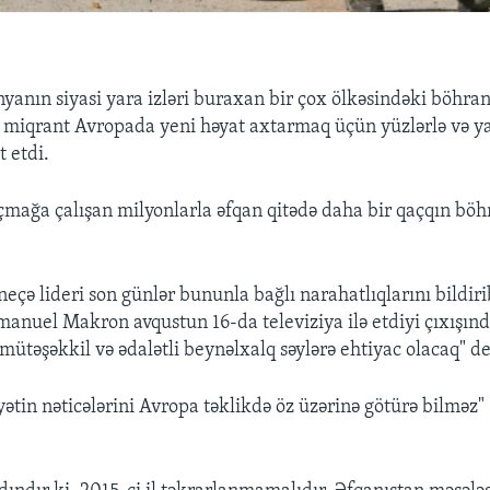
ünyanın siyasi yara izləri buraxan bir çox ölkəsindəki böhra
miqrant Avropada yeni həyat axtarmaq üçün yüzlərlə və ya
t etdi.
mağa çalışan milyonlarla əfqan qitədə daha bir qaçqın böh
eçə lideri son günlər bununla bağlı narahatlıqlarını bildiri
anuel Makron avqustun 16-da televiziya ilə etdiyi çıxışın
mütəşəkkil və ədalətli beynəlxalq səylərə ehtiyac olacaq" de
tin nəticələrini Avropa təklikdə öz üzərinə götürə bilməz" 