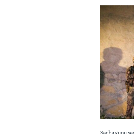
Şənbə günü sər