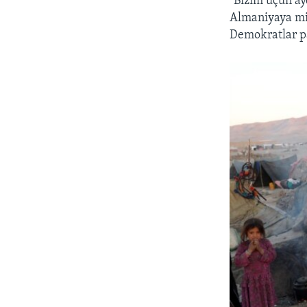
"Bizim üçün ay
Almaniyaya miq
Demokratlar pa