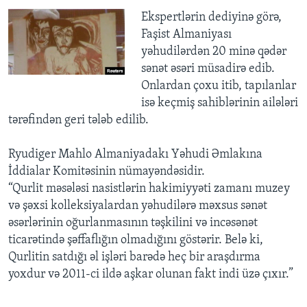
Ekspertlərin dediyinə görə,
Faşist Almaniyası
yəhudilərdən 20 minə qədər
sənət əsəri müsadirə edib.
Onlardan çoxu itib, tapılanlar
isə keçmiş sahiblərinin ailələri
tərəfindən geri tələb edilib.
Ryudiger Mahlo Almaniyadakı Yəhudi Əmlakına
İddialar Komitəsinin nümayəndəsidir.
“Qurlit məsələsi nasistlərin hakimiyyəti zamanı muzey
və şəxsi kolleksiyalardan yəhudilərə məxsus sənət
əsərlərinin oğurlanmasının təşkilini və incəsənət
ticarətində şəffaflığın olmadığını göstərir. Belə ki,
Qurlitin satdığı əl işləri barədə heç bir araşdırma
yoxdur və 2011-ci ildə aşkar olunan fakt indi üzə çıxır.”