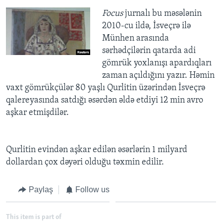
Focus
jurnalı bu məsələnin
2010-cu ildə, İsveçrə ilə
Münhen arasında
sərhədçilərin qatarda adi
gömrük yoxlanışı apardıqları
zaman açıldığını yazır. Həmin
vaxt gömrükçülər 80 yaşlı Qurlitin üzərindən İsveçrə
qalereyasında satdığı əsərdən əldə etdiyi 12 min avro
aşkar etmişdilər.
Qurlitin evindən aşkar edilən əsərlərin 1 milyard
dollardan çox dəyəri olduğu təxmin edilir.
Paylaş
Follow us
This item is part of