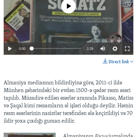
No media source currently available
BIZI IZLƏYIN
Dillər
0:00
2:29
Direct link
Almaniya mediasının bildirdiyinə görə, 2011-ci ildə
Münhen şəhərindəki bir evdən 1500-ə qədər rəsm əsəri
tapılıb. Müsadirə edilən əsərlər arasında Pikasso, Matiss
və Şaqal kimi rəssamların əl işləri olduğu deyilir. Həmin
rəsm əsərlərinin nasistlər tərəfindən ələ keçirildiyi və 70
ildir yoxa çıxdığı guman edilir.
​Almaniyanın
Focus
jurnalında