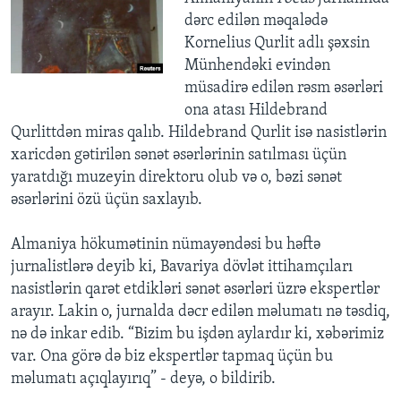
dərc edilən məqalədə
Kornelius Qurlit adlı şəxsin
Münhendəki evindən
müsadirə edilən rəsm əsərləri
ona atası Hildebrand
Qurlittdən miras qalıb. Hildebrand Qurlit isə nasistlərin
xaricdən gətirilən sənət əsərlərinin satılması üçün
yaratdığı muzeyin direktoru olub və o, bəzi sənət
əsərlərini özü üçün saxlayıb.
Almaniya hökumətinin nümayəndəsi bu həftə
jurnalistlərə deyib ki, Bavariya dövlət ittihamçıları
nasistlərin qarət etdikləri sənət əsərləri üzrə ekspertlər
arayır. Lakin o, jurnalda dəcr edilən məlumatı nə təsdiq,
nə də inkar edib. “Bizim bu işdən aylardır ki, xəbərimiz
var. Ona görə də biz ekspertlər tapmaq üçün bu
məlumatı açıqlayırıq” - deyə, o bildirib.