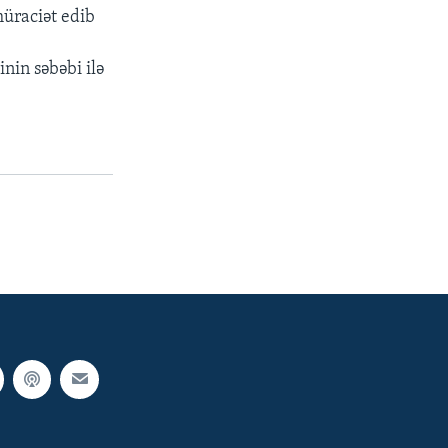
müraciət edib
nin səbəbi ilə