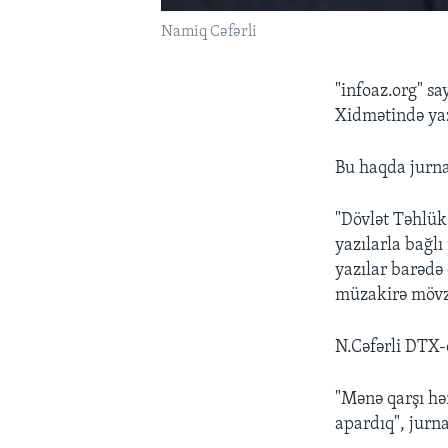
Namiq Cəfərli
"infoaz.org" s
Xidmətində yaz
Bu haqda jurna
"Dövlət Təhlük
yazılarla bağlı
yazılar barədə 
müzakirə mövzu
N.Cəfərli DTX-
"Mənə qarşı hə
apardıq", jurnal