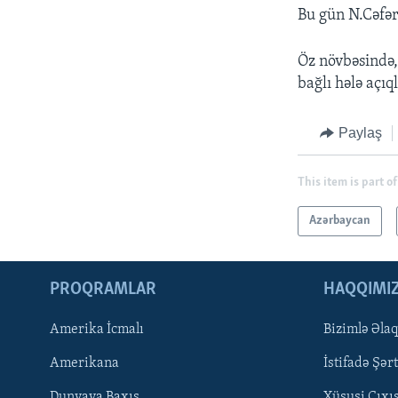
Bu gün N.Cəfər
Öz növbəsində,
bağlı hələ açı
Paylaş
This item is part of
Azərbaycan
PROQRAMLAR
HAQQIMI
Amerika İcmalı
Bizimlə Əla
LEARNING ENGLISH
Amerikana
İstifadə Şərt
BIZI IZLƏYIN
Dunyaya Baxış
Xüsusi Çıxı