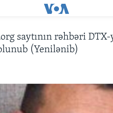
.org saytının rəhbəri DTX-
olunub (Yenilənib)