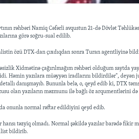
aytının rəhbəri Namiq Cəfərli avqustun 21-də Dövlət Təhlükəs
ılarına görə soğru-sual edilib.
listin özü DTX-dan çıxdıqdan sonra Turan agentliyinə bildi
əsizlik Xidmətinə çağırılmağım rəhbəri olduğum saytda yay
 idi. Həmin yazılara müəyyən iradlarını bildirdilər", deyən 
detallı danışmayıb. Bununla belə, o, qeyd edib ki, DTX təms
su olan yazıların məzmunu ilə bağlı öz arqumentlərini də
da onunla normal rəftar edildiyini qeyd edib.
r hansı təzyiq olmadı. Normal şəkildə yazılar barədə fikir 
ist bildirib.