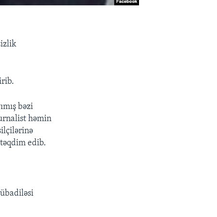
izlik
rib.
ımış bəzi
jurnalist həmin
ilçilərinə
 təqdim edib.
mübadiləsi