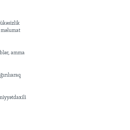
ükəsizlik
ə məlumat
riblər, amma
ğırılıaraq
miyyətdaxili