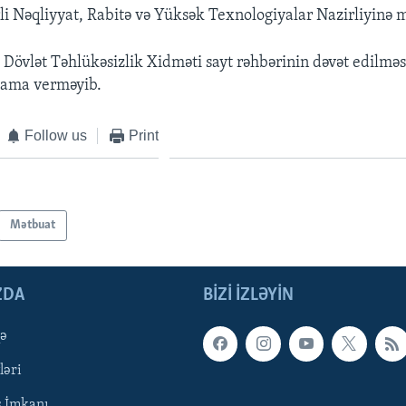
li Nəqliyyat, Rabitə və Yüksək Texnologiyalar Nazirliyinə 
 Dövlət Təhlükəsizlik Xidməti sayt rəhbərinin dəvət edilməsi
qlama verməyib.
Follow us
Print
Mətbuat
ZDA
BIZI IZLƏYIN
qə
ləri
ş İmkanı