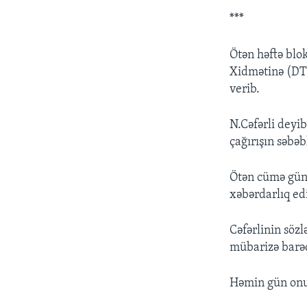
***
Ötən həftə blo
Xidmətinə (DTX
verib.
N.Cəfərli deyi
çağırışın səbəb
Ötən cümə günü 
xəbərdarlıq edi
Cəfərlinin söz
mübarizə barəd
Həmin gün onun