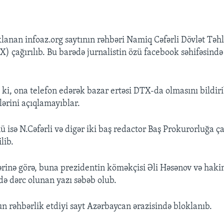
klanan infoaz.org saytının rəhbəri Namiq Cəfərli Dövlət Təhl
) çağırılıb. Bu barədə jurnalistin özü facebook səhifəsind
b ki, ona telefon edərək bazar ertəsi DTX-da olmasını bildi
lərini açıqlamayıblar.
isə N.Cəfərli və digər iki baş redactor Baş Prokurorluğa ça
lib.
lərinə görə, buna prezidentin köməkçisi Əli Həsənov və haki
ə dərc olunan yazı səbəb olub.
 rəhbərlik etdiyi sayt Azərbaycan ərazisində bloklanıb.