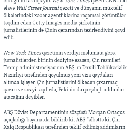
olduğunu təsdiqləyib.
New York Times
qəzeti CNN-dən
əlavə
Wall Street Journal
qəzeti və dünyanın müxtəlif
ölkələrindəki xəbər agentliklərinə rəqəmsal görüntülər
təqdim edən Getty Images media şirkətinin
jurnalistlərinin də Çinin qərarından təsirləndiyini qeyd
edib.
New York Times
qəzetinin verdiyi məlumata görə,
jurnalistlərdən birinin dediyinə əsasən, Çin rəsmiləri
Tramp administrasiyasının ABŞ-ın Daxili Təhlükəsizlik
Nazirliyi tərəfindən qoyulmuş yeni viza qaydaları
altında işləyən Çin jurnalistlərini ölkədən çıxarmaq
qərarı verəcəyi təqdirdə, Pekinin də qarşılıqlı addımlar
atacağını deyiblər.
ABŞ Dövlət Departamentinin sözçüsü Morqan Ortaqus
açıqladığı bəyanatda bildirib ki, ABŞ “əlbəttə ki, Çin
Xalq Respublikası tərəfindən təklif edilmiş addımların