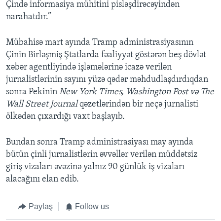
Çində informasiya mühitini pisləşdirəcəyindən
narahatdır.”
Mübahisə mart ayında Tramp administrasiyasının
Çinin Birləşmiş Ştatlarda fəaliyyət göstərən beş dövlət
xəbər agentliyində işləmələrinə icazə verilən
jurnalistlərinin sayını yüzə qədər məhdudlaşdırdıqdan
sonra Pekinin
New York Times, Washington Post və The
Wall Street Journal
qəzetlərindən bir neçə jurnalisti
ölkədən çıxardığı vaxt başlayıb.
Bundan sonra Tramp administrasiyası may ayında
bütün çinli jurnalistlərin əvvəllər verilən müddətsiz
giriş vizaları əvəzinə yalnız 90 günlük iş vizaları
alacağını elan edib.
Paylaş
Follow us