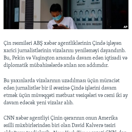
BIZI IZLƏYIN
Dillər
Çin rəsmiləri ABŞ xəbər agentliklərinin Çində işləyən
xarici jurnalistlərinin vizalarını yeniləməyi dayandırıb.
Bu, Pekin və Vaşinqton arasında davam edən iqtisadi və
diplomatik mübahisələrdə atılan son addımdır.
Bu yaxınlarda vizalarının uzadılması üçün müraciət
edən jurnalistlər bir il əvəzinə Çində işlərini davam
etmək üçün müvəqqəti mətbuat vəsiqələri və cəmi iki ay
davam edəcək yeni vizalar alıb.
CNN xəbər agentliyi Çinin qərarının onun Amerika
əsilli müxbirlərindən biri olan David Kalverə təsiri