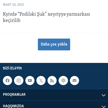
MART 10, 2025
Kyivdə “Podilski Şuk” xeyriyyə yarmarkası
keçirilib
Daha çox yüklə
BIZI IZLƏYIN
PROQRAMLAR
HAQQIMIZDA