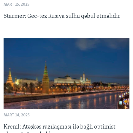
MART 15, 2025
Starmer: Gec-tez Rusiya sülhü qəbul etməlidir
BIZI IZLƏYIN
Dillər
MART 14, 2025
Kreml: Atəşkəs razılaşması ilə bağlı optimist