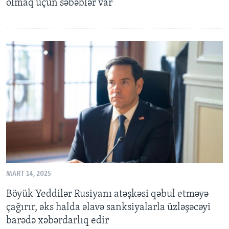
olmaq üçün səbəblər var
MART 14, 2025
Böyük Yeddilər Rusiyanı atəşkəsi qəbul etməyə
çağırır, əks halda əlavə sanksiyalarla üzləşəcəyi
barədə xəbərdarlıq edir