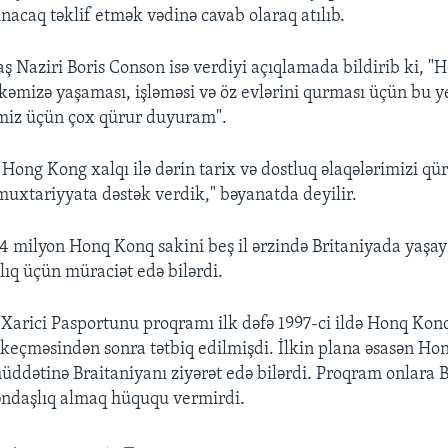
ınacaq təklif etmək vədinə cavab olaraq atılıb.
aş Naziri Boris Conson isə verdiyi açıqlamada bildirib ki, 
kəmizə yaşaması, işləməsi və öz evlərini qurması üçün bu y
imiz üçün çox qürur duyuram".
Hong Kong xalqı ilə dərin tarix və dostluq əlaqələrimizi qü
 muxtariyyata dəstək verdik," bəyanatda deyilir.
,4 milyon Honq Konq sakini beş il ərzində Britaniyada yaşayı
lıq üçün müraciət edə bilərdi.
i Xarici Pasportunu proqramı ilk dəfə 1997-ci ildə Honq Ko
keçməsindən sonra tətbiq edilmişdi. İlkin plana əsasən Ho
 müddətinə Braitaniyanı ziyərət edə bilərdi. Proqram onlara 
əndaşlıq almaq hüququ vermirdi.