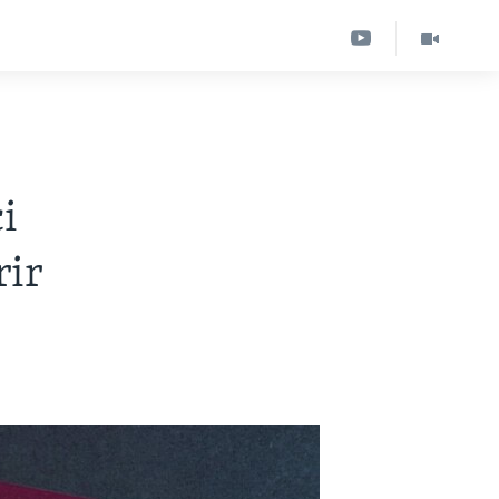
i
rir