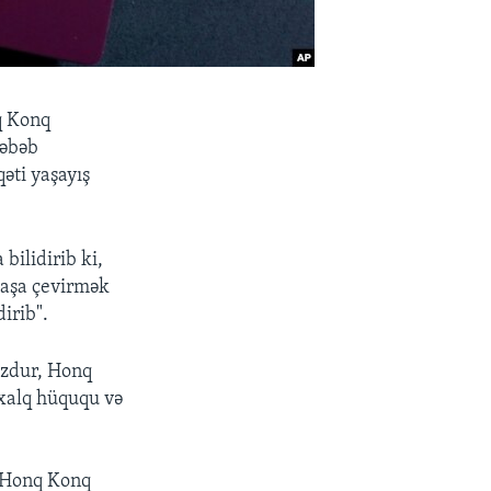
q Konq
səbəb
əti yaşayış
 bilidirib ki,
ndaşa çevirmək
irib".
pozdur, Honq
lxalq hüququ və
a Honq Konq