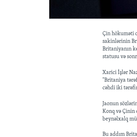
Çin hökuməti c
sakinlərinin B
Britaniyanın k
statusu və sonr
Xarici İşlər Na
"Britaniya tər
cəhdi iki tərə
Jaonun sözlərin
Konq və Çinin 
beynəlxalq mün
Bu addım Brita