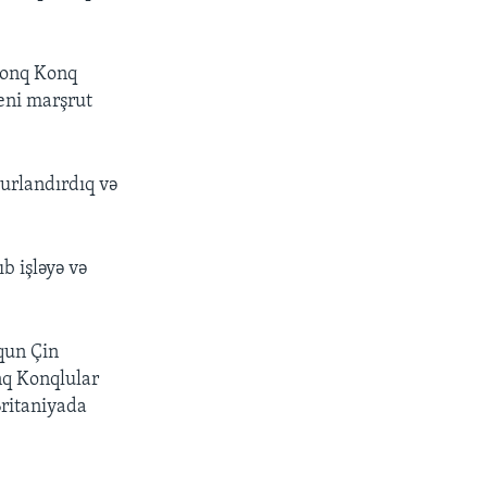
"Honq Konq
eni marşrut
rurlandırdıq və
b işləyə və
nqun Çin
nq Konqlular
Britaniyada