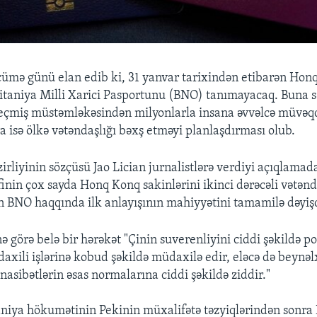
ümə günü elan edib ki, 31 yanvar tarixindən etibarən Hon
ritaniya Milli Xarici Pasportunu (BNO) tanımayacaq. Buna 
eçmiş müstəmləkəsindən milyonlarla insana əvvəlcə müvəqq
a isə ölkə vətəndaşlığı bəxş etməyi planlaşdırması olub.
zirliyinin sözçüsü Jao Lician jurnalistlərə verdiyi açıqlamada
əfinin çox sayda Honq Konq sakinlərini ikinci dərəcəli vətə
fin BNO haqqında ilk anlayışının mahiyyətini tamamilə dəyişd
ə görə belə bir hərəkət "Çinin suverenliyini ciddi şəkildə 
daxili işlərinə kobud şəkildə müdaxilə edir, eləcə də beynə
asibətlərin əsas normalarına ciddi şəkildə ziddir."
niya hökumətinin Pekinin müxalifətə təzyiqlərindən sonr