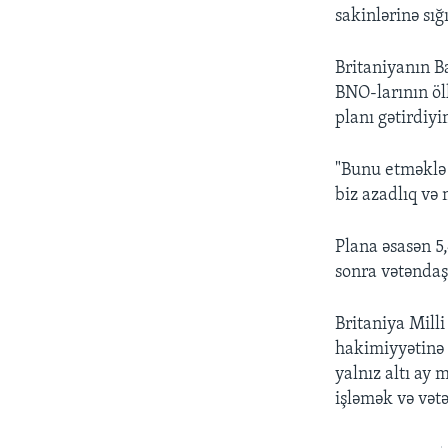
sakinlərinə sığ
Britaniyanın B
BNO-larının öl
planı gətirdiy
"Bunu etməklə 
biz azadlıq və
Plana əsasən 5
sonra vətəndaş
Britaniya Mill
hakimiyyətinə 
yalnız altı ay
işləmək və vət