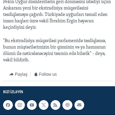
Pekin Uyğur dissidentlərin geri dönməsini istədiyi üçün
Ankaranı yeni bir ekstradisiya müqaviləsini
təsdiqləməyə çağırıb. Türkiyədə uyğurları təmsil edən
insan haqları üzrə vəkil İbrahim Ergin həyəcan
keçirdiyini deyir.
"Bu ekstradisiya müqaviləsi parlamentdə təsdiqlənsə,
bunun müştərilərimizin bir qisminin və ya hamısının
ölümü ilə nəticələnəcəyini təxmin edə bilərik" - deyə,
vəkil bildirib.
Paylaş
Follow us
BIZI IZLƏYIN