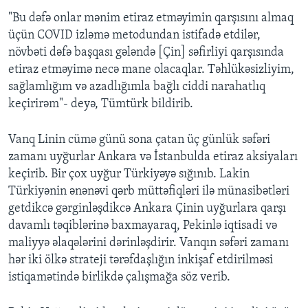
"Bu dəfə onlar mənim etiraz etməyimin qarşısını almaq
üçün COVID izləmə metodundan istifadə etdilər,
növbəti dəfə başqası gələndə [Çin] səfirliyi qarşısında
etiraz etməyimə necə mane olacaqlar. Təhlükəsizliyim,
sağlamlığım və azadlığımla bağlı ciddi narahatlıq
keçirirəm"- deyə, Tümtürk bildirib.
Vanq Linin cümə günü sona çatan üç günlük səfəri
zamanı uyğurlar Ankara və İstanbulda etiraz aksiyaları
keçirib. Bir çox uyğur Türkiyəyə sığınıb. Lakin
Türkiyənin ənənəvi qərb müttəfiqləri ilə münasibətləri
getdikcə gərginləşdikcə Ankara Çinin uyğurlara qarşı
davamlı təqiblərinə baxmayaraq, Pekinlə iqtisadi və
maliyyə əlaqələrini dərinləşdirir. Vanqın səfəri zamanı
hər iki ölkə strateji tərəfdaşlığın inkişaf etdirilməsi
istiqamətində birlikdə çalışmağa söz verib.