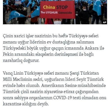
BIZI IZLƏYIN
Dillər
Çinin xarici işlər nazirinin bu həftə Türkiyəyə səfəri
zamanı uyğur liderinin ev dustaqlığına salınması
Türkiyədəki böyük uyğur qaçqın icmasında Ankara ilə
Pekin arasındakı əlaqələrin dərinləşməsi ilə bağlı
narahatlıq doğurur.
Vanq Linin Türkiyəyə səfəri zamanı Şərqi Türkistan
Milli Məclisinin sədri, uyğurların lideri Seyit Tümtürk
evində həbs olunub. Amerikanın Səsinə müsahibəsində
Tümtürk çinli nazirin ziyarətinə etiraz çağırışından
sonra səhiyyə orqanlarının COVID-19 testi olmadan onu
karantinə aldığını deyib.