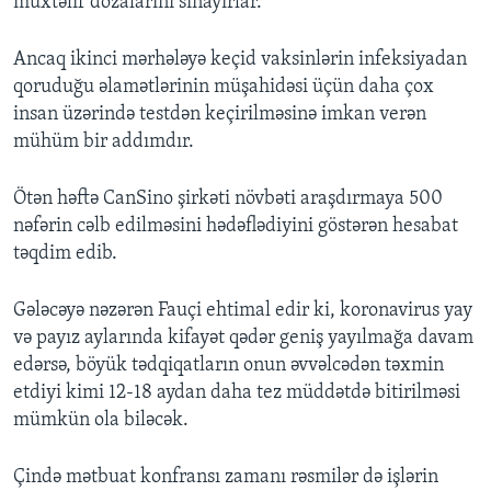
müxtəlif dozalarını sınayırlar.
Ancaq ikinci mərhələyə keçid vaksinlərin infeksiyadan
qoruduğu əlamətlərinin müşahidəsi üçün daha çox
insan üzərində testdən keçirilməsinə imkan verən
mühüm bir addımdır.
Ötən həftə CanSino şirkəti növbəti araşdırmaya 500
nəfərin cəlb edilməsini hədəflədiyini göstərən hesabat
təqdim edib.
Gələcəyə nəzərən Fauçi ehtimal edir ki, koronavirus yay
və payız aylarında kifayət qədər geniş yayılmağa davam
edərsə, böyük tədqiqatların onun əvvəlcədən təxmin
etdiyi kimi 12-18 aydan daha tez müddətdə bitirilməsi
mümkün ola biləcək.
Çində mətbuat konfransı zamanı rəsmilər də işlərin