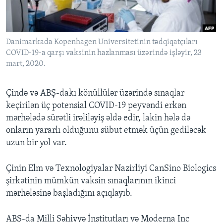
BIZI IZLƏYIN
Danimarkada Kopenhagen Universitetinin tədqiqatçıları
COVID-19-a qarşı vaksinin hazlanması üzərində işləyir, 23
mart, 2020.
Dillər
Çində və ABŞ-dakı könüllülər üzərində sınaqlar
keçirilən üç potensial COVID-19 peyvəndi erkən
mərhələdə sürətli irəliləyiş əldə edir, lakin hələ də
onların yararlı olduğunu sübut etmək üçün gediləcək
uzun bir yol var.
Çinin Elm və Texnologiyalar Nazirliyi CanSino Biologics
şirkətinin mümkün vaksin sınaqlarının ikinci
mərhələsinə başladığını açıqlayıb.
ABŞ-da Milli Səhiyyə İnstitutları və Moderna Inc