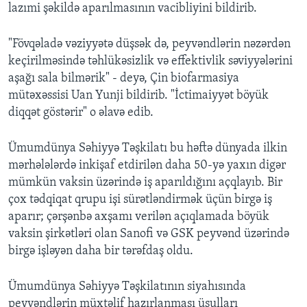
lazımi şəkildə aparılmasının vacibliyini bildirib.
"Fövqəladə vəziyyətə düşsək də, peyvəndlərin nəzərdən
keçirilməsində təhlükəsizlik və effektivlik səviyyələrini
aşağı sala bilmərik" - deyə, Çin biofarmasiya
mütəxəssisi Uan Yunji bildirib. "İctimaiyyət böyük
diqqət göstərir" o əlavə edib.
Ümumdünya Səhiyyə Təşkilatı bu həftə dünyada ilkin
mərhələlərdə inkişaf etdirilən daha 50-yə yaxın digər
mümkün vaksin üzərində iş aparıldığını açqlayıb. Bir
çox tədqiqat qrupu işi sürətləndirmək üçün birgə iş
aparır; çərşənbə axşamı verilən açıqlamada böyük
vaksin şirkətləri olan Sanofi və GSK peyvənd üzərində
birgə işləyən daha bir tərəfdaş oldu.
Ümumdünya Səhiyyə Təşkilatının siyahısında
peyvəndlərin müxtəlif hazırlanması üsulları