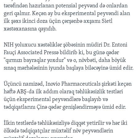
tərəfindən hazırlanan potensial peyvənd də onlardan
geri qalmır. Keçən ay bu eksperimental peyvəndi alan
ilk şəxs ikinci doza üçün çərşənbə axşamı Sietl
xəstəxanasına qayıdıb.
NIH yoluxucu xəstəliklər şöbəsinin müdiri Dr. Entoni
Fauçi Associated Pressə bildirib ki, bu günə qədər
"qırmızı bayraqlar yoxdur" və o, növbəti, daha böyük
sınaq mərhələsinin iyunda başlaya biləcəyinə ümid edir.
Üçüncü namizəd, Inovio Pharmaceuticals şirkəti keçən
həftə ABŞ-da ilk addım olaraq təhlükəsizlik testləri
üçün eksperimental peyvəndlərə başlayıb və
tədqiqatlarını Çinə qədər genişləndirməyə ümid edir.
İlkin testlərdə təhlükəsizliyə diqqət yetirilir və hər iki
ölkədə tədqiqatçılar müxtəlif növ peyvəndlərin