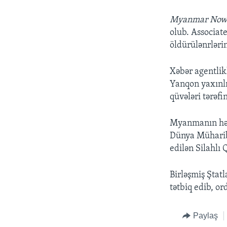
Myanmar No
olub. Associat
öldürülənrləri
Xəbər agentlik
Yanqon yaxınlı
qüvələri tərəf
Myanmanın hərb
Dünya Müharibə
edilən Silahlı
Birləşmiş Ştat
tətbiq edib, or
Paylaş