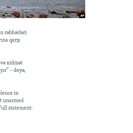
n rəhbərləri
ına qarşı
 və xidmət
yır” – deyə,
lence in
st unarmed
Full statement: