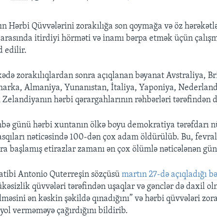
 Hərbi Qüvvələrini zorakılığa son qoymağa və öz hərəkətlə
rasında itirdiyi hörməti və inamı bərpa etmək üçün çalışm
 edilir.
ədə zorakılıqlardan sonra açıqlanan bəyanat Avstraliya, Br
arka, Almaniya, Yunanıstan, İtaliya, Yaponiya, Nederlan
 Zelandiyanın hərbi qərargahlarının rəhbərləri tərəfindən d
ə günü hərbi xuntanın ölkə boyu demokratiya tərəfdarı n
asqıları nəticəsində 100-dən çox adam öldürülüb. Bu, fevral
nra başlamış etirazlar zamanı ən çox ölümlə nəticələnən gün
atibi Antonio Quterreşin sözçüsü
martın 27-də açıqladığı 
əsizlik qüvvələri tərəfindən uşaqlar və gənclər də daxil ol
məsini ən kəskin şəkildə qınadığını” və hərbi qüvvələri zora
 yol verməməyə çağırdığını bildirib.