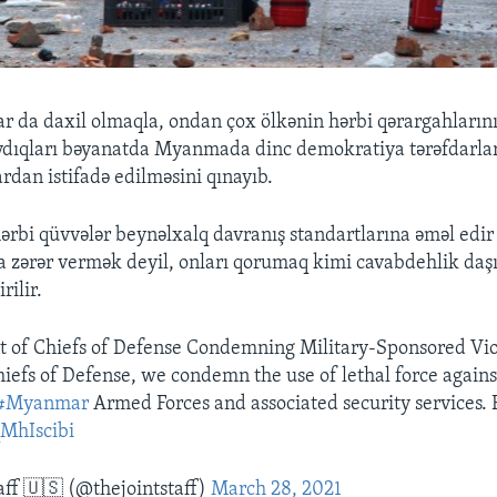
lar da daxil olmaqla, ondan çox ölkənin hərbi qərargahlarını
dıqları bəyanatda Myanmada dinc demokratiya tərəfdarlar
rdan istifadə edilməsini qınayıb.
hərbi qüvvələr beynəlxalq davranış standartlarına əməl edir
ra zərər vermək deyil, onları qorumaq kimi cavabdehlik daşı
rilir.
t of Chiefs of Defense Condemning Military-Sponsored Vio
efs of Defense, we condemn the use of lethal force again
#Myanmar
Armed Forces and associated security services. 
qMhIscibi
aff 🇺🇸 (@thejointstaff)
March 28, 2021