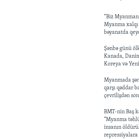
“Biz Myanmanın
Myanma xalqı a
bəyanatda qeyd
Şənbə günü ölk
Kanada, Danim
Koreya və Yeni
Myanmada şənb
qarşı qəddar b
çevrilişdən so
BMT-nin Baş k
“Myanma təhlük
insanın öldürül
repressiyalara