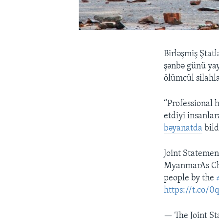
Birləşmiş Ştat
şənbə günü yay
ölümcül silahla
“Professional 
etdiyi insanla
bəyanatda
bildi
Joint Statemen
MyanmarAs Chi
people by the
https://t.co/0
— The Joint St