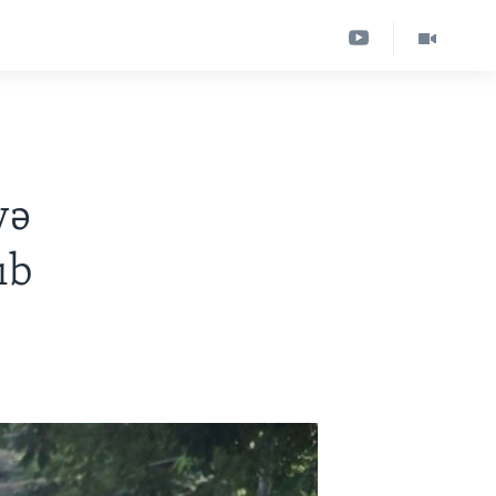
yə
ıb