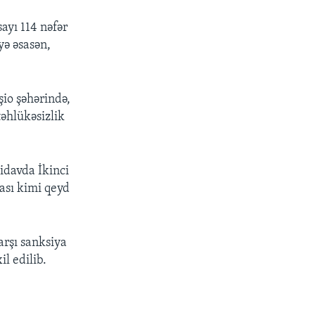
ayı 114 nəfər
yə əsasən,
io şəhərində,
əhlükəsizlik
idavda İkinci
ası kimi qeyd
arşı sanksiya
il edilib.