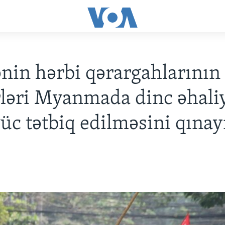
ənin hərbi qərargahlarının
ləri Myanmada dinc əhali
güc tətbiq edilməsini qınay