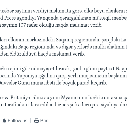
w
xəbər saytının verdiyi məlumata görə, ölkə boyu ölənlərin s
ed Press agentliyi Yanqonda qərargahlanan müstəqil mənbə
n sayının 107 nəfər olduğu haqda məlumat verib.
ləri ölkənin mərkəzindəki Saqainq regionunda, şərqdəki Laş
ğındakı Baqo regionunda və digər yerlərdə mülki əhalinin t
indən öldürüldüyü haqda məlumat verib.
i rejimi güc nümayiş etdirərək, şənbə günü paytaxt Nayp
sində Yaponiya işğalına qarşı yerli müqavimətin başlanm
 Qüvvələr Günü münasibəti ilə böyük parad keçirib.
lar və Britaniya cümə axşamı Myanmanın hərbi xuntasına q
du tərəfindən idarə edilən biznes şirkətləri qara siyahıya dax
Follow us
Print