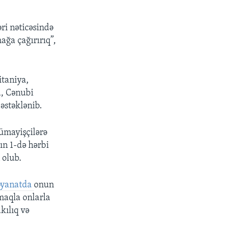
ri nəticəsində
ağa çağırırıq”,
itaniya,
d, Cənubi
əstəklənib.
ümayişçilərə
ın 1-də hərbi
 olub.
bəyanatda
onun
maqla onlarla
kılıq və