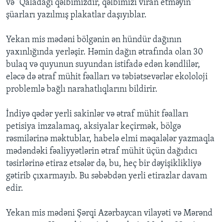
və "Qaladağı qəlbimizdir, qəlbimizi viran etməyin"
şüarları yazılmış plakatlar daşıyıblar.
Yekan mis mədəni bölgənin ən hündür dağının
yaxınlığında yerləşir. Həmin dağın ətrafında olan 30
bulaq və quyunun suyundan istifadə edən kəndlilər,
eləcə də ətraf mühit fəalları və təbiətsevərlər ekololoji
problemlə bağlı narahatlıqlarını bildirir.
İndiyə qədər yerli sakinlər və ətraf mühit fəalları
petisiya imzalamaq, aksiyalar keçirmək, bölgə
rəsmilərinə məktublar, habelə elmi məqalələr yazmaqla
mədəndəki fəaliyyətlərin ətraf mühit üçün dağıdıcı
təsirlərinə etiraz etsələr də, bu, heç bir dəyişiklikliyə
gətirib çıxarmayıb. Bu səbəbdən yerli etirazlar davam
edir.
Yekan mis mədəni Şərqi Azərbaycan vilayəti və Mərənd