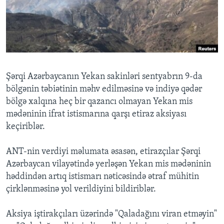
BIZI IZLƏYIN
Dillər
Şərqi Azərbaycanın Yekan sakinləri sentyabrın 9-da
bölgənin təbiətinin məhv edilməsinə və indiyə qədər
bölgə xalqına heç bir qazancı olmayan Yekan mis
mədəninin ifrat istismarına qarşı etiraz aksiyası
keçiriblər.
ANT-nin verdiyi məlumata əsasən, etirazçılar Şərqi
Azərbaycan vilayətində yerləşən Yekan mis mədəninin
həddindən artıq istismarı nəticəsində ətraf mühitin
çirklənməsinə yol verildiyini bildiriblər.
Aksiya iştirakçıları üzərində "Qaladağını viran etməyin"