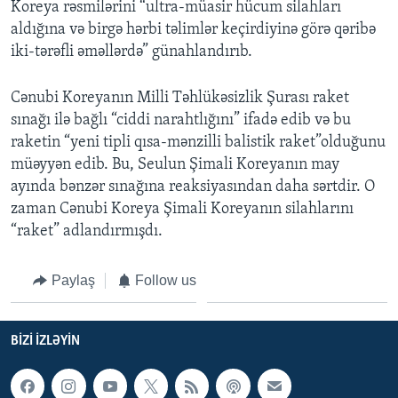
Koreya rəsmilərini “ultra-müasir hücum silahları
aldığına və birgə hərbi təlimlər keçirdiyinə görə qəribə
iki-tərəfli əməllərdə” günahlandırıb.
Cənubi Koreyanın Milli Təhlükəsizlik Şurası raket
sınağı ilə bağlı “ciddi narahtlığını” ifadə edib və bu
raketin “yeni tipli qısa-mənzilli balistik raket”olduğunu
müəyyən edib. Bu, Seulun Şimali Koreyanın may
ayında bənzər sınağına reaksiyasından daha sərtdir. O
zaman Cənubi Koreya Şimali Koreyanın silahlarını
“raket” adlandırmışdı.
Paylaş
Follow us
BIZI IZLƏYIN