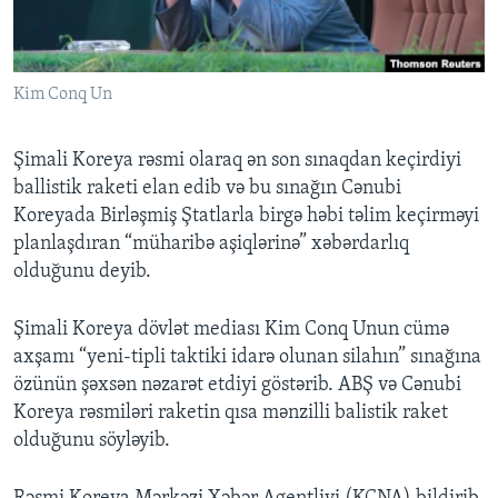
BIZI IZLƏYIN
Kim Conq Un
Şimali Koreya rəsmi olaraq ən son sınaqdan keçirdiyi
Dillər
ballistik raketi elan edib və bu sınağın Cənubi
Koreyada Birləşmiş Ştatlarla birgə həbi təlim keçirməyi
planlaşdıran “müharibə aşiqlərinə” xəbərdarlıq
olduğunu deyib.
Şimali Koreya dövlət mediası Kim Conq Unun cümə
axşamı “yeni-tipli taktiki idarə olunan silahın” sınağına
özünün şəxsən nəzarət etdiyi göstərib. ABŞ və Cənubi
Koreya rəsmiləri raketin qısa mənzilli balistik raket
olduğunu söyləyib.