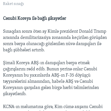
Raket sınağı
Cənubi Koreya ilə bağlı şikayətlər
Sınaqdan sonra ötən ay Kimlə prezident Donald Tramp
arasında demilitarizasiya zonasında keçirilən görüşdən
sonra bərpa olunacağı gözlənilən nüvə danışıqları ilə
bağlı şübhələri artırıb.
Şimali Koreya ABŞ-ın danışıqları bərpa etmək
çağırışlarını rədd edib. Bunun yerinə onlar Cənubi
Koreyanın bu yaxınlarda ABŞ-ın F-35 döyüşçü
təyyarələrini almasından, habelə ABŞ və Cənubi
Koreyanın qarşıdan gələn birgə hərbi təlimlərindən
şikayətlənib.
KCNA-ın məlumatına görə, Kim cümə axşamı Cənubi