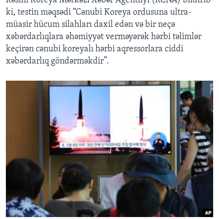
Rəsmi Koreya Mərkəzi Xəbər Agentliyi (KCNA) bildirib
ki, testin məqsədi “Cənubi Koreya ordusuna ultra-
müasir hücum silahları daxil edən və bir neçə
xəbərdarlıqlara əhəmiyyət verməyərək hərbi təlimlər
keçirən cənubi koreyalı hərbi aqressorlara ciddi
xəbərdarlıq göndərməkdir”.