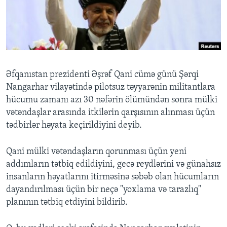
BIZI IZLƏYIN
Dillər
Əfqanıstan prezidenti Əşrəf Qani cümə günü Şərqi
Nangarhar vilayətində pilotsuz təyyarənin militantlara
hücumu zamanı azı 30 nəfərin ölümündən sonra mülki
vətəndaşlar arasında itkilərin qarşısının alınması üçün
tədbirlər həyata keçirildiyini deyib.
Qani mülki vətəndaşların qorunması üçün yeni
addımların tətbiq edildiyini, gecə reydlərini və günahsız
insanların həyatlarını itirməsinə səbəb olan hücumların
dayandırılması üçün bir neçə "yoxlama və tarazlıq"
planının tətbiq etdiyini bildirib.