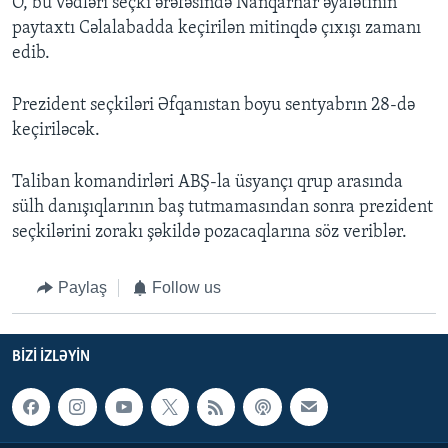
O, bu vədləri seçki ərəfəsində Nanqarhar əyalətinin
paytaxtı Cəlalabadda keçirilən mitinqdə çıxışı zamanı
edib.
Prezident seçkiləri Əfqanıstan boyu sentyabrın 28-də
keçiriləcək.
Taliban komandirləri ABŞ-la üsyançı qrup arasında
sülh danışıqlarının baş tutmamasından sonra prezident
seçkilərini zorakı şəkildə pozacaqlarına söz veriblər.
Paylaş
Follow us
BIZI IZLƏYIN