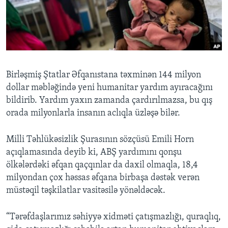
BIZI IZLƏYIN
Dillər
Birləşmiş Ştatlar Əfqanıstana təxminən 144 milyon
dollar məbləğində yeni humanitar yardım ayıracağını
bildirib. Yardım yaxın zamanda çardırılmazsa, bu qış
orada milyonlarla insanın aclıqla üzləşə bilər.
Milli Təhlükəsizlik Şurasının sözçüsü Emili Horn
açıqlamasında deyib ki, ABŞ yardımını qonşu
ölkələrdəki əfqan qaçqınlar da daxil olmaqla, 18,4
milyondan çox həssas əfqana birbaşa dəstək verən
müstəqil təşkilatlar vasitəsilə yönəldəcək.
“Tərəfdaşlarımız səhiyyə xidməti çatışmazlığı, quraqlıq,