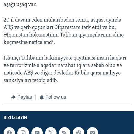
aşağı uşaq var.
20 il davam edən müharibədən sonra, avqust ayında
ABŞ və qərb qoşunları Əfqanıstanı tərk etdi və bu,
Əfqanıstan hökumətinin Taliban qiyamçılarının əlinə
keçməsinə nəticələndi.
İslamçı Talibanın hakimiyyətə qayıtması insan haqları
və terrorizmlə əlaqədar narahatlıqlara səbəb olub və
nəticədə ABŞ və digər dövlətlər Kabilə qarşı maliyyə
sanksiyaları tətbiq edib.
Paylaş
Follow us
BIZI IZLƏYIN