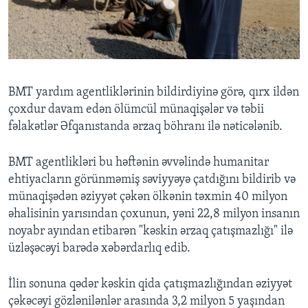
BMT yardım agentliklərinin bildirdiyinə görə, qırx ildən
çoxdur davam edən ölümcül münaqişələr və təbii
fəlakətlər Əfqanıstanda ərzaq böhranı ilə nəticələnib.
BMT agentlikləri bu həftənin əvvəlində humanitar
ehtiyacların görünməmiş səviyyəyə çatdığını bildirib və
münaqişədən əziyyət çəkən ölkənin təxmin 40 milyon
əhalisinin yarısından çoxunun, yəni 22,8 milyon insanın
noyabr ayından etibarən "kəskin ərzaq çatışmazlığı" ilə
üzləşəcəyi barədə xəbərdarlıq edib.
İlin sonuna qədər kəskin qida çatışmazlığından əziyyət
çəkəcəyi gözlənilənlər arasında 3,2 milyon 5 yaşından