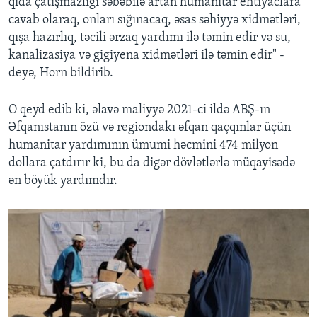
qida çatışmazlığı səbəbilə artan humanitar ehtiyaclara
cavab olaraq, onları sığınacaq, əsas səhiyyə xidmətləri,
qışa hazırlıq, təcili ərzaq yardımı ilə təmin edir və su,
kanalizasiya və gigiyena xidmətləri ilə təmin edir" -
deyə, Horn bildirib.
O qeyd edib ki, əlavə maliyyə 2021-ci ildə ABŞ-ın
Əfqanıstanın özü və regiondakı əfqan qaçqınlar üçün
humanitar yardımının ümumi həcmini 474 milyon
dollara çatdırır ki, bu da digər dövlətlərlə müqayisədə
ən böyük yardımdır.