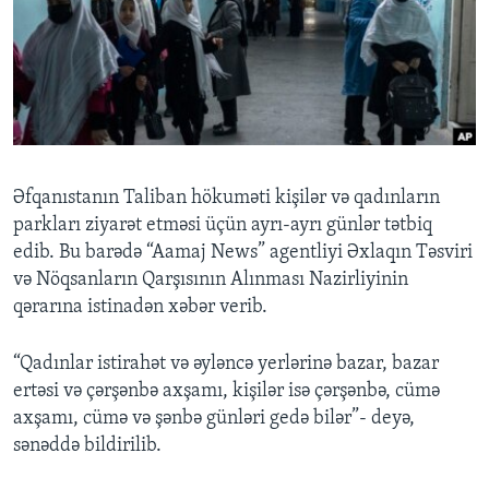
BIZI IZLƏYIN
Dillər
Əfqanıstanın Taliban hökuməti kişilər və qadınların
parkları ziyarət etməsi üçün ayrı-ayrı günlər tətbiq
edib. Bu barədə “Aamaj News” agentliyi Əxlaqın Təsviri
və Nöqsanların Qarşısının Alınması Nazirliyinin
qərarına istinadən xəbər verib.
“Qadınlar istirahət və əyləncə yerlərinə bazar, bazar
ertəsi və çərşənbə axşamı, kişilər isə çərşənbə, cümə
axşamı, cümə və şənbə günləri gedə bilər”- deyə,
sənəddə bildirilib.