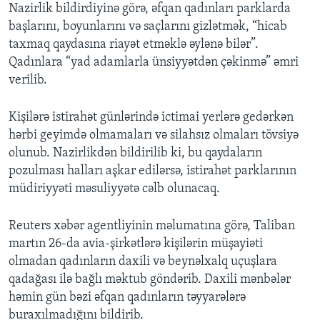
Nazirlik bildirdiyinə görə, əfqan qadınları parklarda
başlarını, boyunlarını və saçlarını gizlətmək, “hicab
taxmaq qaydasına riayət etməklə əylənə bilər”.
Qadınlara “yad adamlarla ünsiyyətdən çəkinmə” əmri
verilib.
Kişilərə istirahət günlərində ictimai yerlərə gedərkən
hərbi geyimdə olmamaları və silahsız olmaları tövsiyə
olunub. Nazirlikdən bildirilib ki, bu qaydaların
pozulması halları aşkar edilərsə, istirahət parklarının
müdiriyyəti məsuliyyətə cəlb olunacaq.
Reuters xəbər agentliyinin məlumatına görə, Taliban
martın 26-da avia-şirkətlərə kişilərin müşayiəti
olmadan qadınların daxili və beynəlxalq uçuşlara
qadağası ilə bağlı məktub göndərib. Daxili mənbələr
həmin gün bəzi əfqan qadınların təyyarələrə
buraxılmadığını bildirib.