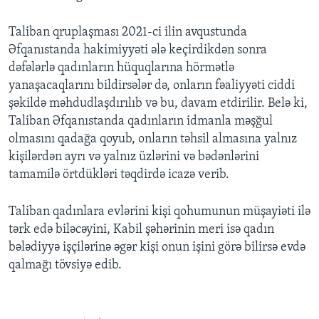
Taliban qruplaşması 2021-ci ilin avqustunda
Əfqanıstanda hakimiyyəti ələ keçirdikdən sonra
dəfələrlə qadınların hüquqlarına hörmətlə
yanaşacaqlarını bildirsələr də, onların fəaliyyəti ciddi
şəkildə məhdudlaşdırılıb və bu, davam etdirilir. Belə ki,
Taliban Əfqanıstanda qadınların idmanla məşğul
olmasını qadağa qoyub, onların təhsil almasına yalnız
kişilərdən ayrı və yalnız üzlərini və bədənlərini
tamamilə örtdükləri təqdirdə icazə verib.
Taliban qadınlara evlərini kişi qohumunun müşayiəti ilə
tərk edə biləcəyini, Kabil şəhərinin meri isə qadın
bələdiyyə işçilərinə əgər kişi onun işini görə bilirsə evdə
qalmağı tövsiyə edib.