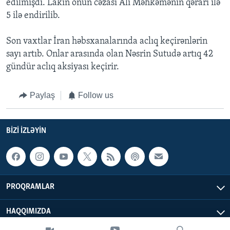
edilmişdi. Lakin onun cəzası Ali Məhkəmənin qərarı ilə
5 ilə endirilib.
Son vaxtlar İran həbsxanalarında aclıq keçirənlərin
sayı artıb. Onlar arasında olan Nəsrin Sutudə artıq 42
gündür aclıq aksiyası keçirir.
Paylaş
Follow us
BIZI IZLƏYIN
PROQRAMLAR
HAQQIMIZDA