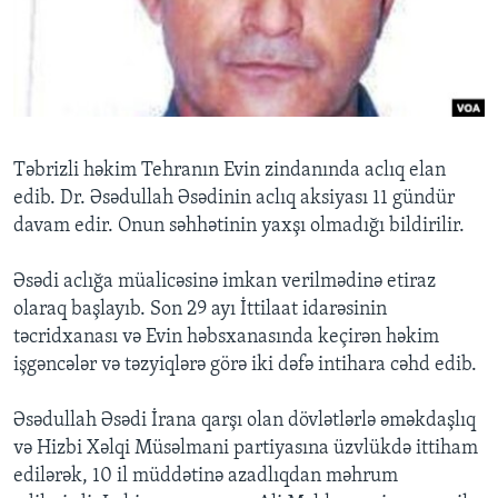
BIZI IZLƏYIN
Dillər
Təbrizli həkim Tehranın Evin zindanında aclıq elan
edib. Dr. Əsədullah Əsədinin aclıq aksiyası 11 gündür
davam edir. Onun səhhətinin yaxşı olmadığı bildirilir.
Əsədi aclığa müalicəsinə imkan verilmədinə etiraz
olaraq başlayıb. Son 29 ayı İttilaat idarəsinin
təcridxanası və Evin həbsxanasında keçirən həkim
işgəncələr və təzyiqlərə görə iki dəfə intihara cəhd edib.
Əsədullah Əsədi İrana qarşı olan dövlətlərlə əməkdaşlıq
və Hizbi Xəlqi Müsəlmani partiyasına üzvlükdə ittiham
edilərək, 10 il müddətinə azadlıqdan məhrum