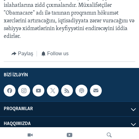
islahatlarına zidd çıxmalarıdır. Müxalifətçilər
"Obamacare" adı ilə tanınan proqramın hökumət
xərclərini artıracağını, iqtisadiyyata zərər vuracağını və
səhiyyə xidmətlərinin keyfiyyətini endirəcəyini iddia
edirlər.
Paylaş
Follow us
BIZI IZLƏYIN
PROQRAMLAR
HAQQIMIZDA