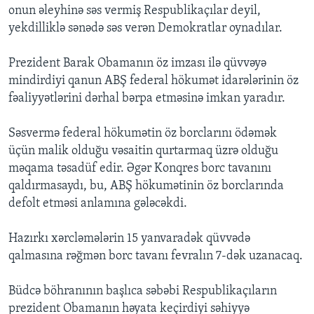
onun əleyhinə səs vermiş Respublikaçılar deyil,
yekdilliklə sənədə səs verən Demokratlar oynadılar.
Prezident Barak Obamanın öz imzası ilə qüvvəyə
mindirdiyi qanun ABŞ federal hökumət idarələrinin öz
fəaliyyətlərini dərhal bərpa etməsinə imkan yaradır.
Səsvermə federal hökumətin öz borclarını ödəmək
üçün malik olduğu vəsaitin qurtarmaq üzrə olduğu
məqama təsadüf edir. Əgər Konqres borc tavanını
qaldırmasaydı, bu, ABŞ hökumətinin öz borclarında
defolt etməsi anlamına gələcəkdi.
Hazırkı xərcləmələrin 15 yanvaradək qüvvədə
qalmasına rəğmən borc tavanı fevralın 7-dək uzanacaq.
Büdcə böhranının başlıca səbəbi Respublikaçıların
prezident Obamanın həyata keçirdiyi səhiyyə