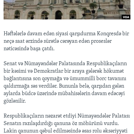
BIZI IZLƏYIN
Həftələrlə davam edən siyasi qarşıdurma Konqresdə bir
neçə saat ərzində sürətlə cərəyan edən proseslər
Dillər
nəticəsində başa çatdı.
Senat və Nümayəndələr Palatasında Respublikaçıların
bir kəsimi və Demokratlar bir araya gələrək hökumət
bağlantısına son qoymağa və ümummilli borc tavanını
qaldırmağa səs verdilər. Bununla belə, qarşıdan gələn
aylarda büdcə üzərində mübahisələrin davam edəcəyi
gözlənilir.
Respublikaçıların nəzarət etdiyi Nümayəndələr Palatası
Senatın razılaşdırdığı qanuna öz möhürünü vurdu.
Lakin qanunun qəbul edilməsində əsas rolu əksəriyyəti