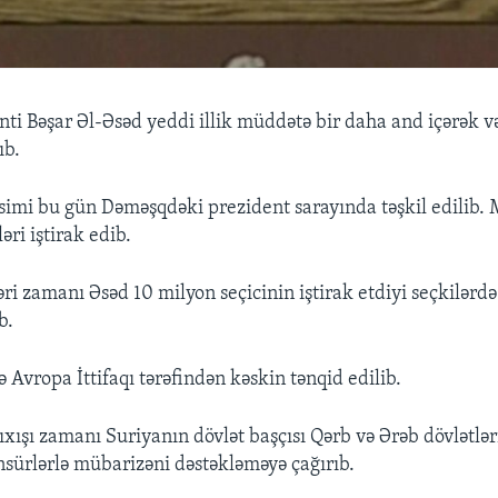
nti Bəşar Əl-Əsəd yeddi illik müddətə bir daha and içərək və
ıb.
imi bu gün Dəməşqdəki prezident sarayında təşkil edilib.
ri iştirak edib.
əri zamanı Əsəd 10 milyon seçicinin iştirak etdiyi seçkilərdə
b.
 Avropa İttifaqı tərəfindən kəskin tənqid edilib.
xışı zamanı Suriyanın dövlət başçısı Qərb və Ərəb dövlətlər
nsürlərlə mübarizəni dəstəkləməyə çağırıb.