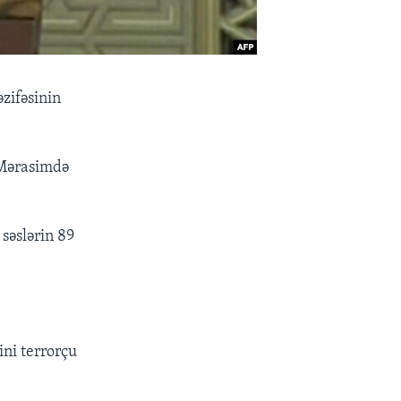
zifəsinin
 Mərasimdə
 səslərin 89
ini terrorçu