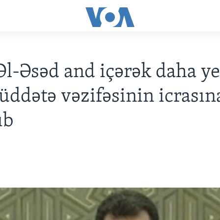
Əl-Əsəd and içərək daha y
müddətə vəzifəsinin icrasın
ıb