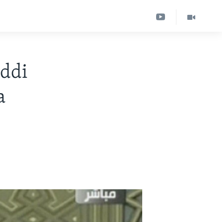
eddi
a