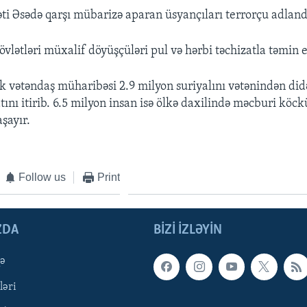
i Əsədə qarşı mübarizə aparan üsyançıları terrorçu adlandı
vlətləri müxalif döyüşçüləri pul və hərbi təchizatla təmin e
ik vətəndaş müharibəsi 2.9 milyon suriyalını vətənindən didə
ını itirib. 6.5 milyon insan isə ölkə daxilində məcburi köc
şayır.
Follow us
Print
ZDA
BIZI IZLƏYIN
qə
ləri