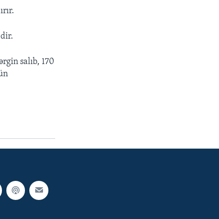
rır.
dir.
rgin salıb, 170
kün