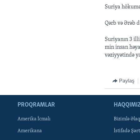
Suriya hökumət
Qərb və Ərəb dö
Suriyanın 3 ill
min insan həyat
vəziyyətində ya
Paylaş
PROQRAMLAR
HAQQIMI
Amerika İcmalı
Bizimlə Əla
LEARNING ENGLISH
Amerikana
İstifadə Şərt