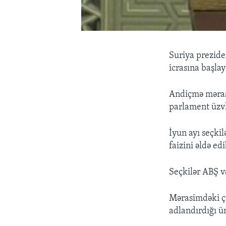
Suriya prezide
icrasına başlay
Andiçmə məras
parlament üzvlə
İyun ayı seçkil
faizini əldə edi
Seçkilər ABŞ və
Mərasimdəki çı
adlandırdığı ü