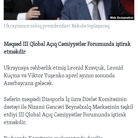
BIZI IZLƏYIN
Ukraynanın sabiq prezidentləri Bakıda toplaşacaq
Məqsəd III Qlobal Açıq Cəmiyyətlər Forumunda iştirak
Dillər
etməkdir
Ukraynaya rəhbərlik etmiş Leonid Kravçuk, Leonid
Kuçma və Viktor Yuşenko aprel ayının sonunda
Azərbaycana gələcək.
Səfərin məqsədi Diasporla İş üzrə Dövlət Komitəsinin
dəstəyi ilə Nizami Gəncəvi Beynəlxalq Mərkəzinin təşkil
etdiyi III Qlobal Açıq Cəmiyyətlər Forumunda iştirak
etməkdir.