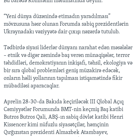
Bu barədə Komitənin məlumatında deyilir.
“Yeni dünya düzənində etimadın yaradılması”
mövzusuna həsr olunan Forumda sabiq prezidentlərin
Ukraynadakı vəziyyətə dair çıxışı nəzərdə tutulub.
Tədbirdə siyasi liderlər dünyanı narahat edən məsələlər
– etnik və digər zəmində baş verən münaqişələr, terror
təhdidləri, demokratiyanın inkişafı, təhsil, ekologiya və
bir sıra qlobal problemləri geniş müzakirə edəcək,
onların həlli yollarının tapılması istiqamətində fikir
mübadiləsi aparacaqlar.
Aprelin 28-30-da Bakıda keçiriləcək III Qlobal Açıq
Cəmiyyətlər Forumunda BMT-nin keçmiş Baş katibi
Butros Butros Qali, ABŞ-ın sabiq dövlət katibi Henri
Kissencer kimi nüfuzlu siyasətçilər, həmçinin
Qırğızıstan prezidenti Almazbek Atambayev,