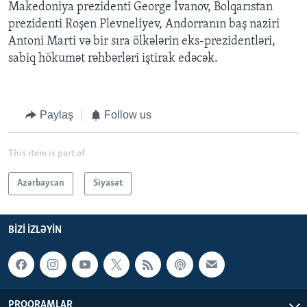
Makedoniya prezidenti George İvanov, Bolqarıstan
prezidenti Roşen Plevneliyev, Andorranın baş naziri
Antoni Marti və bir sıra ölkələrin eks-prezidentləri,
sabiq hökumət rəhbərləri iştirak edəcək.
Paylaş
Follow us
This item is part of
Azərbaycan
Siyasət
BIZI IZLƏYIN
PROQRAMLAR