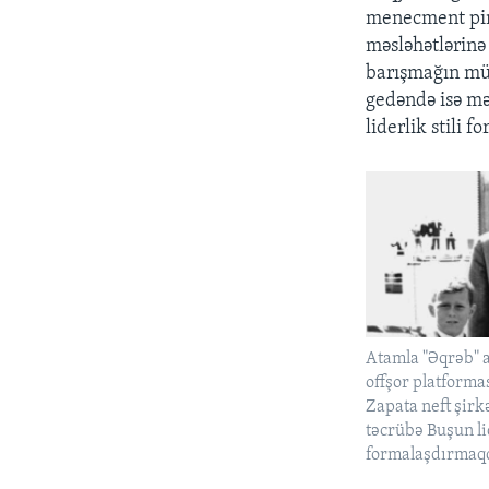
menecment pinsi
məsləhətlərinə
barışmağın müh
gedəndə isə məs
liderlik stili
Atamla "Əqrəb" ad
offşor platformas
Zapata neft şirk
təcrübə Buşun li
formalaşdırmaq