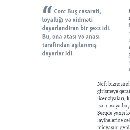
Corc Buş cəsarəti,
loyallığı və xidməti
dəyərləndirən bir şəxs idi.
Bu, ona atası və anası
tərəfindən aşılanmış
dəyərlər idi.
Neft biznesind
girişməyə qəra
lisenziyaları, 
isə masaya başq
Şərqdə yaxşı ko
layihələrinə c
miqyasını geni