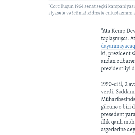
“Corc Buşun 1964 senat seçki kampaniyasın
siyasətə və ictimai xidmətə entusiazmını
“Ata Kemp Dev
toplaşmışdı. At
dayanmayacaq –
ki, prezident 
andan etibarən 
prezidentliyi d
1990-ci il, 2 
verdi. Səddamı
Müharibəsindən
gücünə o biri 
presedent yar
illik qanlı mü
əsgərlərinə dey