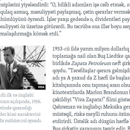
plərini yiyələndirdi: “O, bilikli adamları işə cəlb etmək, o
 qulaq asmaq, məsuliyyəti paylaşmaq, çətin qərarlar vermək 
ümlüyünü öyrəndi. İşlər yaxşı gedəndə o, dividentləri payl
uliyyəti öz üzərinə götürərdi. Bu təcrübə ona illər boyu sər
 formalaşdırmağa kömək etdi.”
1953-cü ildə yarım milyon dollarlıq 
toplamağa nail olan Buş Liedtke qar
birlikdə
Zapata Petroleum
neft şirk
qoydu. “Tərəfdaşlar qərara gəlmişdil
adı ya A yaxud da Z hərfi ilə başlas
kitabçasında onu tapmaq asan ols
kinoteatrlarda Marlon Brandonun 
lı ilk və inqilabi
çəkildiyi “Viva Zapata!” filmi göstər
ının açılışında, 1956.
Qəhrəman və inqliabçı Meksika gen
ətində qazandığı
müstəqil, riskə meylli ruhunu özün
der kimi xarakterini
da mühüm rol oynadı.
etdirirdi. Üstəlik adı düzgün hərflə 
Buş şirkətin yaranışını təsvir edir. 