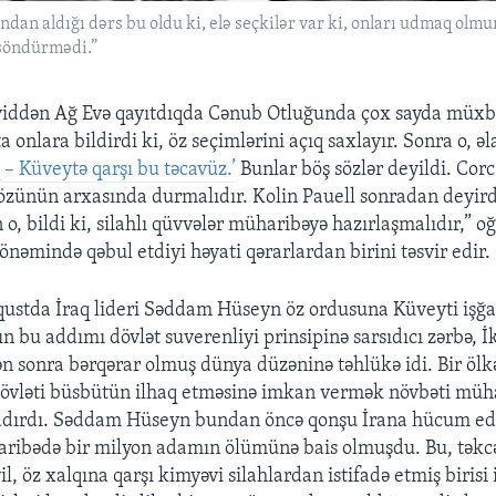
dan aldığı dərs bu oldu ki, elə seçkilər var ki, onları udmaq olmu
 söndürmədi.”
iddən Ağ Evə qayıtdıqda Cənub Otluğunda çox sayda müxbi
a onlara bildirdi ki, öz seçimlərini açıq saxlayır. Sonra o, əl
 Küveytə qarşı bu təcavüz.’
Bunlar böş sözlər deyildi. Corc
sözünün arxasında durmalıdır. Kolin Pauell sonradan deyird
o, bildi ki, silahlı qüvvələr müharibəyə hazırlaşmalıdır,” o
önəmində qəbul etdiyi həyati qərarlardan birini təsvir edir.
avqustda İraq lideri Səddam Hüseyn öz ordusuna Küveyti işğ
n bu addımı dövlət suverenliyi prinsipinə sarsıdıcı zərbə, 
 sonra bərqərar olmuş dünya düzəninə təhlükə idi. Bir ölk
dövləti büsbütün ilhaq etməsinə imkan vermək növbəti müh
adırdı. Səddam Hüseyn bundan öncə qonşu İrana hücum ed
haribədə bir milyon adamın ölümünə bais olmuşdu. Bu, təkc
il, öz xalqına qarşı kimyəvi silahlardan istifadə etmiş birisi 