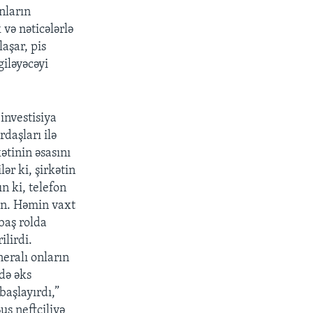
nların
və nəticələrlə
aşar, pis
giləyəcəyi
investisiya
daşları ilə
ətinin əsasını
ər ki, şirkətin
ın ki, telefon
un. Həmin vaxt
baş rolda
ilirdi.
eralı onların
də əks
başlayırdı,”
Buş neftçiliyə