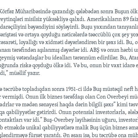
Körfəz Müharibəsində qazandığı qələbədən sonra Buşun ölk
reytinqləri misilsiz yüksəkliyə qalxdı. Amerikalıların 89 fai
idarəçiliyini bəyəndiyini söyləyirdi. Buşu yaxından tanıyan
səriştəsi və ortaya qoyduğu nəticələrdə təəccüblü çox şey yox
cəsarəti, loyallığı və xidməti dəyərləndirən bir şəxs idi. Bu, 
anası tərəfindən aşılanmış dəyərlər idi. ABŞ və onun hərbi 
geymiş vətəndaşlar bu idealları tərənnüm edirdilər. Bu, Ata
uğrunda riskə qoyduğu ölkə idi. Və bu, onun bir vaxt idarə e
idi,” müəllif yazır.
ə təcrübə topladıqdan sonra 1951-ci ildə Buş müstəqil neft h
r vermişdi. Onun ilk biznes tərəfdaşı olan Con Overbeyi müə
kadrlar və mədən sənayesi haqda dərin bilgili şəxs” kimi təsv
a qabiliyyətlər gətirirdi. Onun potensial investorlarla, ələ
ntaktları var idi.” Buş-Overbey layihəsinin uğuru, investor
əlb etməkdə unikal qabiliyyətlərə malik Buş üçün biznes əmə
şləndirməyə fürsət yaratdı. Ən əsası isə, bu təcrübə ona m