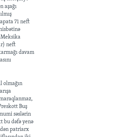
ən aşağı
ılmış
apata 71 neft
nisbətinə
a Meksika
r) neft
ıxarmağı davam
asını
il olmağın
arışa
ə maraqlanmaz,
Preskott Buş
ümumi səslərin
ott bu dəfə yenə
edən patriarx