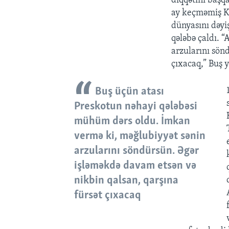
diqqətini başq
ay keçməmiş Ko
dünyasını dəyi
qələbə çaldı. 
arzularını sön
çıxacaq,” Buş y
Buş üçün atası
Preskotun nəhayi qələbəsi
mühüm dərs oldu. İmkan
vermə ki, məğlubiyyət sənin
arzularını söndürsün. Əgər
işləməkdə davam etsən və
nikbin qalsan, qarşına
fürsət çıxacaq