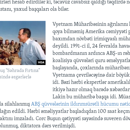
ləri hesab edirdilər ki, təcavüz cavabsız qaldığı təqdirdə 
tanı, yaxud başqaları ola bilər.
Vyetnam Müharibəsinin ağrılarını 
qoya bilməmiş Amerika cəmiyyəti p
baxımdan növbəti irimiqyaslı müha
deyildi. 1991-ci il, 24 fevralda hav
bombardmanın ardınca ABŞ-ın rəhb
koalisiya qüvvələri quru əməlyyatl
başlayanda, çoxlarında müharibəni
uş “Səhrada Fırtına”
Vyetnama çevriləcəyinə dair böyük 
sində əsgərlərlə
idi. Bəzi hərbi ekspertlər amerikalı
itkiyə hazır olmaq barədə xəbərdar 
Lakin bu müharibə başqa idi. Müas
la silahlanmış
ABŞ qüvvələrinin ildırımsürətli hücumu nəti
ağın edildi. Hərbi əməliyyatlar başladıqdan 100 saat ke
aktını imzaladı. Corc Buşun qətiyyəti sayəsində suveren döv
olunmuş, diktatora dərs verilmişdi.