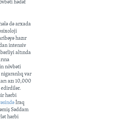
növbəti hədəf
hələ də arxada
sixoloji
ribəyə hazır
adan intensiv
ərliyi altında
arına
n növbəti
nigaranlıq var
ları azı 10,000
edirdilər.
ir hərbi
cəsində
İraq
çməmiş Səddam
lət hərbi