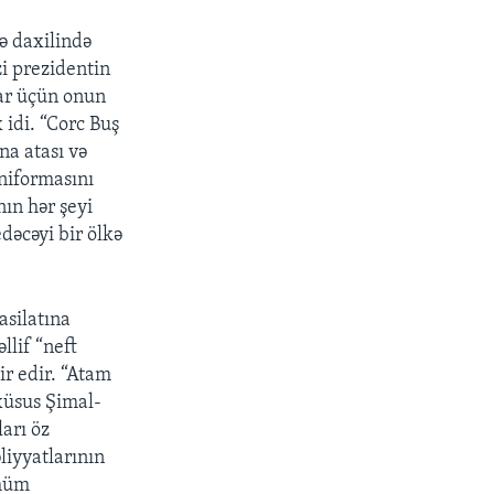
ə daxilində
zi prezidentin
lar üçün onun
 idi. “Corc Buş
ona atası və
uniformasını
nın hər şeyi
dəcəyi bir ölkə
asilatına
llif “neft
ir edir. “Atam
lxüsus Şimal-
ları öz
liyyatlarının
ühüm