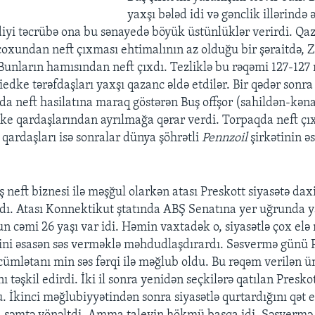
yaxşı bələd idi və gənclik illərində 
iyi təcrübə ona bu sənayedə böyük üstünlüklər verirdi. Qaz
oxundan neft çıxması ehtimalının az olduğu bir şəraitdə, Z
Bunların hamısından neft çıxdı. Tezliklə bu rəqəmi 127-127 
iedke tərəfdaşları yaxşı qazanc əldə etdilər. Bir qədər sonr
nda neft hasilatına maraq göstərən Buş offşor (sahildən-kəna
ke qardaşlarından ayrılmağa qərar verdi. Torpaqda neft ç
 qardaşları isə sonralar dünya şöhrətli
Pennzoil
şirkətinin əs
ş neft biznesi ilə məşğul olarkən atası Preskott siyasətə dax
ırdı. Atası Konnektikut ştatında ABŞ Senatına yer uğrunda y
un cəmi 26 yaşı var idi. Həmin vaxtadək o, siyasətlə çox el
ətini əsasən səs verməklə məhdudlaşdırardı. Səsvermə günü 
cümlətanı min səs fərqi ilə məğlub oldu. Bu rəqəm verilən 
nı təşkil edirdi. İki il sonra yenidən seçkilərə qatılan Presk
. İkinci məğlubiyyətindən sonra siyasətlə qurtardığını qət 