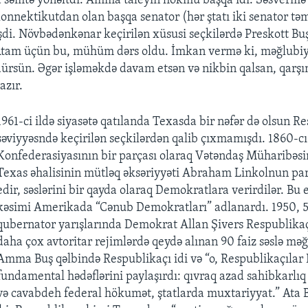
a səmtə yönəltdi. Amma taleyin hökmü başqa idi. Səsvermə i
nnektikutdan olan başqa senator (hər ştatı iki senator təm
şdi. Növbədənkənar keçirilən xüsusi seçkilərdə Preskott Bu
“Atam üçün bu, mühüm dərs oldu. İmkan vermə ki, məğlubiy
dürsün. Əgər işləməkdə davam etsən və nikbin qalsan, qarşı
azır.
1961-ci ildə siyasətə qatılanda Texasda bir nəfər də olsun Re
səviyyəsndə keçirilən seçkilərdən qalib çıxmamışdı. 1860-cı
Konfederasiyasının bir parçası olaraq Vətəndaş Müharibəsi
Texas əhalisinin mütləq əksəriyyəti Abraham Linkolnun par
edir, səslərini bir qayda olaraq Demokratlara verirdilər. Bu 
kəsimi Amerikada “Cənub Demokratları” adlanardı. 1950, 5
qubernator yarışlarında Demokrat Allan Şivers Respublikaçı
daha çox avtoritar rejimlərdə qeydə alınan 90 faiz səslə mə
Amma Buş qəlbində Respublikaçı idi və “o, Respublikaçılar 
fundamental hədəflərini paylaşırdı: qıvraq azad sahibkarlıq 
və cavabdeh federal hökumət, ştatlarda muxtariyyat.” Ata B