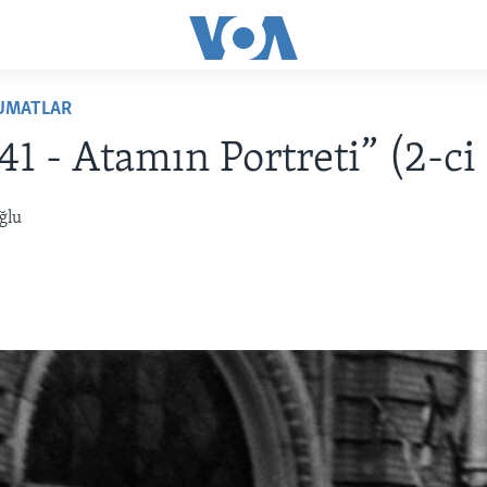
LUMATLAR
“41 - Atamın Portreti” (2-ci
ğlu