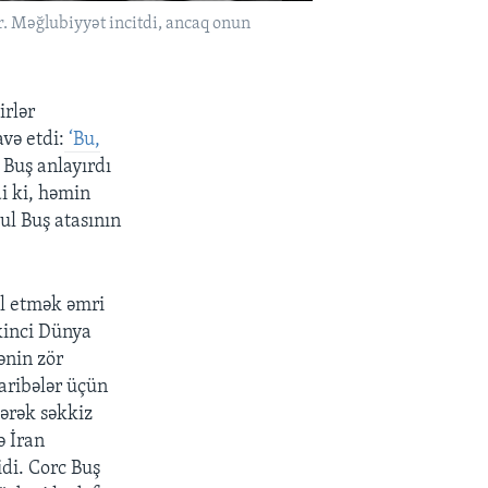
r. Məğlubiyyət incitdi, ancaq onun
rlər
avə etdi:
‘Bu,
 Buş anlayırdı
i ki, həmin
ğul Buş atasının
al etmək əmri
İkinci Dünya
ənin zör
aribələr üçün
ərək səkkiz
ə İran
idi. Corc Buş