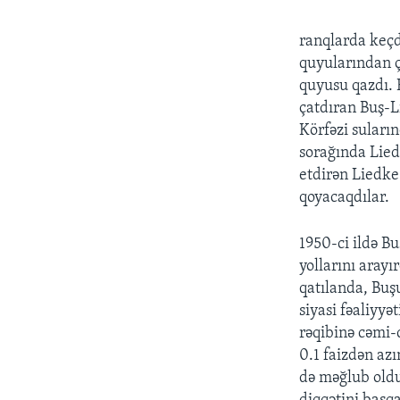
ranqlarda keçd
quyularından ç
quyusu qazdı. 
çatdıran Buş-L
Körfəzi suları
sorağında Lied
etdirən Liedke
qoyacaqdılar.
1950-ci ildə Bu
yollarını aray
qatılanda, Buş
siyasi fəaliyy
rəqibinə cəmi-
0.1 faizdən azı
də məğlub oldu