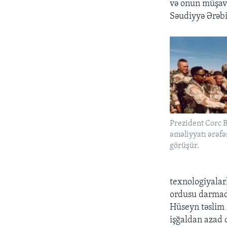
və onun müşavir
Səudiyyə Ərəbis
Prezident Corc B
əməliyyatı ərəfə
görüşür.
texnologiyalar
ordusu darmad
Hüseyn təslim 
işğaldan azad 