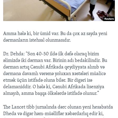
Amma hələ ki, bir ümid var. Bu da çox az sayda yeni
dərmanların istehsal olunmasıdır.
Dr. Dehda: "Son 40-50 ildə ilk dəfə olaraq bizim
əlimizdə iki dərman var. Birinin adı bedakilindir. Bu
dərman artıq Cənubi Afrikada qeydiyyata alınıb və
dərmana davamlı vərəmə yoluxan xəstələri müalicə
etmək üçün istifadə oluna bilər. Bir digəri isə
delamaniddir. O hələ ki, Cənubi Afrikada lisenziya
almayıb, amma başqa ölkələrdə istifadə olunur.”
The Lancet tibb jurnalında dərc olunan yeni hesabatda
Dheda və digər həm-müəlliflər xəbərdarlıq edir ki,