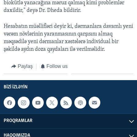
biokütlə yanacağına məruz qalmaq kimi problemlər
daxildir," deyə Dr. Dheda bildirir.
Hesabatın müəllifləri deyir ki, dərmanlara davamlı yeni
vərəm növlərinin yaranmasının qarşısını almaq
məqsədilə yeni dərmanlar xəstələrə individual bir
şəkildə aydın doza qaydaları ilə verilməlidir.
Paylaş
Follow us
BIZI IZLƏYIN
PROQRAMLAR
HAQQIMIZDA