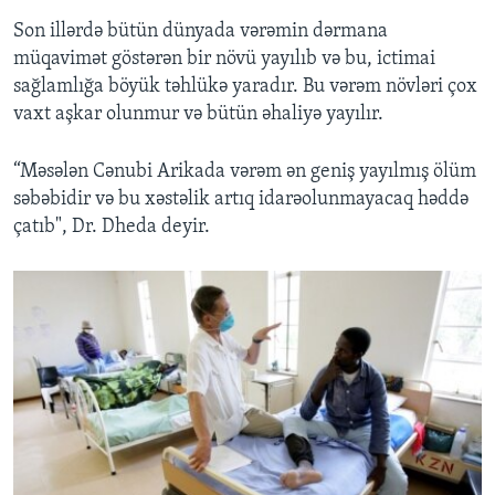
Son illərdə bütün dünyada vərəmin dərmana
müqavimət göstərən bir növü yayılıb və bu, ictimai
sağlamlığa böyük təhlükə yaradır. Bu vərəm növləri çox
vaxt aşkar olunmur və bütün əhaliyə yayılır.
“Məsələn Cənubi Arikada vərəm ən geniş yayılmış ölüm
səbəbidir və bu xəstəlik artıq idarəolunmayacaq həddə
çatıb", Dr. Dheda deyir.