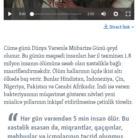
0:00
2:03
BIZI IZLƏYIN
Direct link
Dillər
Cümə günü Dünya Vərəmlə Mübarizə Günü qeyd
olunur. Bu günün məqsədi insanları hər il təxminən 1.8
milyon insanın ölümünə səsəb olan xəstəliklə bağlı
maarifləndirməkdir. Ölüm hallarının üçdə ikisi altı
ölkədə baş verir. Bunlar Hindistan, İndoneziya, Çin,
Nigeriya, Pakistan və Cənubi Afrikadır. İndi isə vərəm
bakteriyasının müqavimət göstərən növləri yeni
müalicə yollarının inkişaf etdirilməsinə çətinlik törədir.
Hər gün vərəmdən 5 min insan ölür. Bu
xəstəlik əsasən də, miqrantlar, qaçqınlar,
məhbuslar və icmalarının təcrid olunmuş