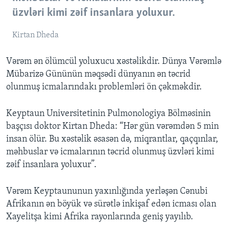
üzvləri kimi zəif insanlara yoluxur.
Kirtan Dheda
Vərəm ən ölümcül yoluxucu xəstəlikdir. Dünya Vərəmlə
Mübarizə Gününün məqsədi dünyanın ən təcrid
olunmuş icmalarındakı problemləri ön çəkməkdir.
Keyptaun Universitetinin Pulmonologiya Bölməsinin
başçısı doktor Kirtan Dheda: “Hər gün vərəmdən 5 min
insan ölür. Bu xəstəlik əsasən də, miqrantlar, qaçqınlar,
məhbuslar və icmalarının təcrid olunmuş üzvləri kimi
zəif insanlara yoluxur”.
Vərəm Keyptaununun yaxınlığında yerləşən Cənubi
Afrikanın ən böyük və sürətlə inkişaf edən icması olan
Xayelitşa kimi Afrika rayonlarında geniş yayılıb.