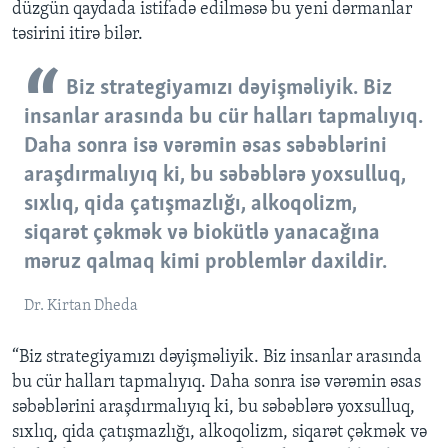
düzgün qaydada istifadə edilməsə bu yeni dərmanlar
təsirini itirə bilər.
Biz strategiyamızı dəyişməliyik. Biz
insanlar arasında bu cür halları tapmalıyıq.
Daha sonra isə vərəmin əsas səbəblərini
araşdırmalıyıq ki, bu səbəblərə yoxsulluq,
sıxlıq, qida çatışmazlığı, alkoqolizm,
siqarət çəkmək və biokütlə yanacağına
məruz qalmaq kimi problemlər daxildir.
Dr. Kirtan Dheda
“Biz strategiyamızı dəyişməliyik. Biz insanlar arasında
bu cür halları tapmalıyıq. Daha sonra isə vərəmin əsas
səbəblərini araşdırmalıyıq ki, bu səbəblərə yoxsulluq,
sıxlıq, qida çatışmazlığı, alkoqolizm, siqarət çəkmək və