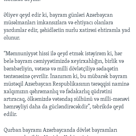
Əliyev qeyd edir ki, bayram günləri Azərbaycan
müsəlmanları imkansızlara və ehtiyacı olanlara
yardımlar edir, şəhidləriin nurlu xatirəsi ehtiramla yad
olunur.
“Məmnuniyyət hissi ilə qeyd etmək istəyirəm ki, hər
belə bayram cəmiyyətimizdə xeyirxahlığın, birlik və
bərabərliyin, vətənə və milli dövlətçiliyə sədaqətin
təntənəsinə çevrilir. İnanıram ki, bu mübarək bayram
müstəqil Azərbaycan Respublikasının tərəqqisi naminə
xalqımızın qəhrəmanlıq və fədakarlıq qüdrətini
artıracaq, ölkəmizdə vətəndaş sülhünü və milli-mənəvi
həmrəyliyi daha da gücləndirəcəkdir”, təbrikdə qeyd
edilir.
Qurban bayramı Azərbaycanda dövlət bayramları