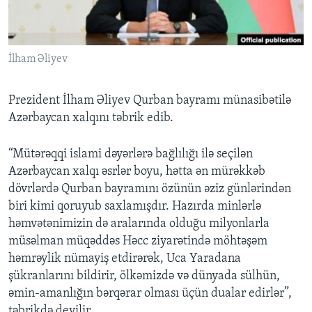
BIZI IZLƏYIN
İlham Əliyev
Prezident İlham Əliyev Qurban bayramı münasibətilə
Dillər
Azərbaycan xalqını təbrik edib.
“Mütərəqqi islami dəyərlərə bağlılığı ilə seçilən
Azərbaycan xalqı əsrlər boyu, hətta ən mürəkkəb
dövrlərdə Qurban bayramını özünün əziz günlərindən
biri kimi qoruyub saxlamışdır. Hazırda minlərlə
həmvətənimizin də aralarında olduğu milyonlarla
müsəlman müqəddəs Həcc ziyarətində möhtəşəm
həmrəylik nümayiş etdirərək, Uca Yaradana
şükranlarını bildirir, ölkəmizdə və dünyada sülhün,
əmin-amanlığın bərqərar olması üçün dualar edirlər”,
təbrikdə deyilir.