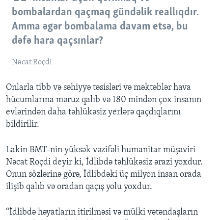
bombalardan qaçmaq gündəlik reallıqdır.
Amma əgər bombalama davam etsə, bu
dəfə hara qaçsınlar?
Nəcat Roçdi
Onlarla tibb və səhiyyə təsisləri və məktəblər hava
hücumlarına məruz qalıb və 180 mindən çox insanın
evlərindən daha təhlükəsiz yerlərə qaçdıqlarını
bildirilir.
Lakin BMT-nin yüksək vəzifəli humanitar müşaviri
Nəcat Roçdi deyir ki, İdlibdə təhlükəsiz ərazi yoxdur.
Onun sözlərinə görə, İdlibdəki üç milyon insan orada
ilişib qalıb və oradan qaçış yolu yoxdur.
“İdlibdə həyatların itirilməsi və mülki vətəndaşların