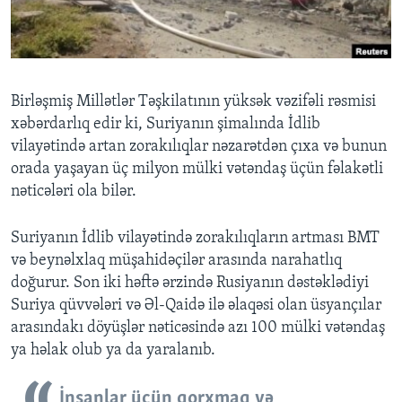
BIZI IZLƏYIN
Birləşmiş Millətlər Təşkilatının yüksək vəzifəli rəsmisi
xəbərdarlıq edir ki, Suriyanın şimalında İdlib
Dillər
vilayətində artan zorakılıqlar nəzarətdən çıxa və bunun
orada yaşayan üç milyon mülki vətəndaş üçün fəlakətli
nəticələri ola bilər.
Suriyanın İdlib vilayətində zorakılıqların artması BMT
və beynəlxlaq müşahidəçilər arasında narahatlıq
doğurur. Son iki həftə ərzində Rusiyanın dəstəklədiyi
Suriya qüvvələri və Əl-Qaidə ilə əlaqəsi olan üsyançılar
arasındakı döyüşlər nəticəsində azı 100 mülki vətəndaş
ya həlak olub ya da yaralanıb.
İnsanlar üçün qorxmaq və