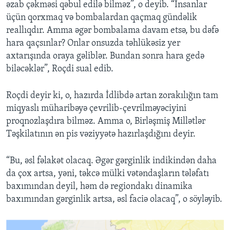
əzab çəkməsi qəbul edilə bilməz”, o deyib. “İnsanlar
üçün qorxmaq və bombalardan qaçmaq gündəlik
reallıqdır. Amma əgər bombalama davam etsə, bu dəfə
hara qaçsınlar? Onlar onsuzda təhlükəsiz yer
axtarışında oraya gəliblər. Bundan sonra hara gedə
biləcəklər”, Roçdi sual edib.
Roçdi deyir ki, o, hazırda İdlibdə artan zorakılığın tam
miqyaslı müharibəyə çevrilib-çevrilməyəciyini
proqnozlaşdıra bilməz. Amma o, Birləşmiş Millətlər
Təşkilatının ən pis vəziyyətə hazırlaşdığını deyir.
“Bu, əsl fəlakət olacaq. Əgər gərginlik indikindən daha
da çox artsa, yəni, təkcə mülki vətəndaşların tələfatı
baxımından deyil, həm də regiondakı dinamika
baxımından gərginlik artsa, əsl faciə olacaq”, o söyləyib.