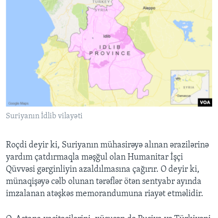
Suriyanın İdlib vilayəti
Roçdi deyir ki, Suriyanın mühasirəyə alınan ərazilərinə
yardım çatdırmaqla məşğul olan Humanitar İşçi
Qüvvəsi gərginliyin azaldılmasına çağırır. O deyir ki,
münaqişəyə cəlb olunan tərəflər ötən sentyabr ayında
imzalanan atəşkəs memorandumuna riayət etməlidir.