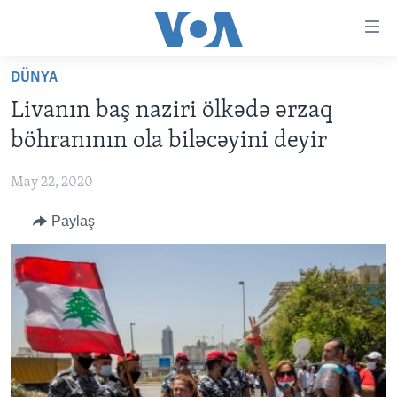
Accessibility
links
Skip
DÜNYA
to
ANA SƏHİFƏ
Livanın baş naziri ölkədə ərzaq
main
PROQRAMLAR
content
böhranının ola biləcəyini deyir
AZƏRBAYCAN
Skip
AMERIKA İCMALI
to
May 22, 2020
DÜNYA
DÜNYAYA BAXIŞ
main
Paylaş
ABŞ
FAKTLAR NƏ DEYIR?
UKRAYNA BÖHRANI
Navigation
Skip
İRAN AZƏRBAYCANI
İSRAIL-HƏMAS MÜNAQIŞƏSI
ABŞ SEÇKILƏRI 2024
to
VIDEOLAR
Search
MEDIA AZADLIĞI
BAŞ MƏQALƏ
LEARNING ENGLISH