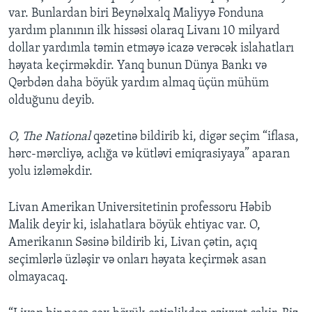
var. Bunlardan biri Beynəlxalq Maliyyə Fonduna
yardım planının ilk hissəsi olaraq Livanı 10 milyard
dollar yardımla təmin etməyə icazə verəcək islahatları
həyata keçirməkdir. Yanq bunun Dünya Bankı və
Qərbdən daha böyük yardım almaq üçün mühüm
olduğunu deyib.
O, The National
qəzetinə bildirib ki, digər seçim “iflasa,
hərc-mərcliyə, aclığa və kütləvi emiqrasiyaya” aparan
yolu izləməkdir.
Livan Amerikan Universitetinin professoru Həbib
Malik deyir ki, islahatlara böyük ehtiyac var. O,
Amerikanın Səsinə bildirib ki, Livan çətin, açıq
seçimlərlə üzləşir və onları həyata keçirmək asan
olmayacaq.