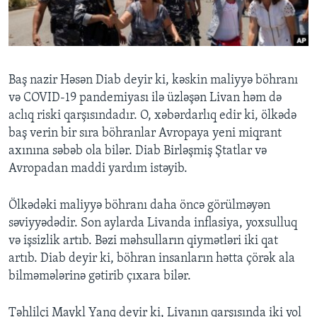
BIZI IZLƏYIN
Baş nazir Həsən Diab deyir ki, kəskin maliyyə böhranı
və COVID-19 pandemiyası ilə üzləşən Livan həm də
Dillər
aclıq riski qarşısındadır. O, xəbərdarlıq edir ki, ölkədə
baş verin bir sıra böhranlar Avropaya yeni miqrant
axınına səbəb ola bilər. Diab Birləşmiş Ştatlar və
Avropadan maddi yardım istəyib.
Ölkədəki maliyyə böhranı daha öncə görülməyən
səviyyədədir. Son aylarda Livanda inflasiya, yoxsulluq
və işsizlik artıb. Bəzi məhsulların qiymətləri iki qat
artıb. Diab deyir ki, böhran insanların hətta çörək ala
bilməmələrinə gətirib çıxara bilər.
Təhlilçi Maykl Yanq deyir ki, Livanın qarşısında iki yol