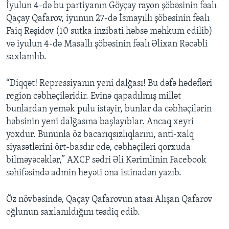
İyulun 4-də bu partiyanın Göyçay rayon şöbəsinin fəalı
Qaçay Qafarov, iyunun 27-də İsmayıllı şöbəsinin fəalı
Faiq Rəşidov (10 sutka inzibati həbsə məhkum edilib)
və iyulun 4-də Masallı şöbəsinin fəalı Əlixan Rəcəbli
saxlanılıb.
“Diqqət! Repressiyanın yeni dalğası! Bu dəfə hədəfləri
region cəbhəçiləridir. Evinə qapadılmış millət
bunlardan yemək pulu istəyir, bunlar da cəbhəçilərin
həbsinin yeni dalğasına başlayıblar. Ancaq xeyri
yoxdur. Bununla öz bacarıqsızlıqlarını, anti-xalq
siyasətlərini ört-basdır edə, cəbhəçiləri qorxuda
bilməyəcəklər,” AXCP sədri Əli Kərimlinin Facebook
səhifəsində admin heyəti ona istinadən yazıb.
Öz növbəsində, Qaçay Qafarovun atası Alışan Qafarov
oğlunun saxlanıldığını təsdiq edib.