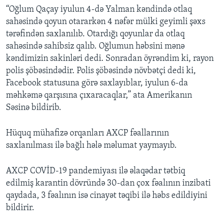
“Oğlum Qaçay iyulun 4-də Yalman kəndində otlaq
sahəsində qoyun otararkən 4 nəfər mülki geyimli şəxs
tərəfindən saxlanılıb. Otardığı qoyunlar da otlaq
sahəsində sahibsiz qalıb. Oğlumun həbsini mənə
kəndimizin sakinləri dedi. Sonradan öyrəndim ki, rayon
polis şöbəsindədir. Polis şöbəsində növbətçi dedi ki,
Facebook statusuna görə saxlayıblar, iyulun 6-da
məhkəmə qarşısına çıxaracaqlar,” ata Amerikanın
Səsinə bildirib.
Hüquq mühafizə orqanları AXCP fəallarının
saxlanılması ilə bağlı hələ məlumat yaymayıb.
AXCP COVİD-19 pandemiyası ilə əlaqədar tətbiq
edilmiş karantin dövründə 30-dan çox fəalının inzibati
qaydada, 3 fəalının isə cinayət təqibi ilə həbs edildiyini
bildirir.