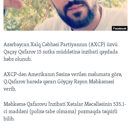
BIZI IZLƏYIN
Dillər
Azərbaycan Xalq Cəbhəsi Partiyasının (AXCP) üzvü
Qaçay Qafarov 15 sutka müddətinə inzibati qaydada
həbs olunub.
AXCP-dən Amerikanın Səsinə verilən məlumata görə,
Q.Qafarov barədə qərarı Göyçay Rayon Məhkəməsi
verib.
Məhkəmə Qafarovu İnzibati Xətalar Məcəlləsinin 535.1-
ci maddəni (polisə tabe olmama) pozmaqda təqsirli
bilib.