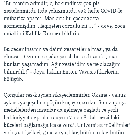
“Bu mənim ərimdir, o, həkimdir və çox pis
xəstələnmişdi. İşdə yoluxmuşdu və 3 həftə COVİD-lə
mübarizə apardı. Mən onu bu qədər xəstə
görməmişdim! Həqiqətən qorxulu idi ... ” - deyə, Yoqa
müəllimi Kahlila Kramer bildirib.
Bu qədər insanın ya daimi xəsarətlər alması, ya da
ölməsi... Özümü o qədər şanslı hiss edirəm ki, mən
bunları yaşamadım. Ağır xəstə idim və nə olacağını
bilmirdik!” - deyə, həkim Entoni Vavasis fikirlərini
bölüşüb.
Qonşular səs-küydən şikayətlənmirlər. Əksinə - yalnız
əyləncəyə qoşulmaq üçün küçəyə çıxırlar. Sonra qonşu
məhəllələrdən insanlar da gəlməyə başladı və yerli
hakimiyyət orqanları axşam 7-dən 8-dək ərazidəki
küçələri bağlamağa icazə verdi. Universitet müəllimləri
və inşaat işçiləri, gənc və yaşlılar, bütün irqlər, bütün