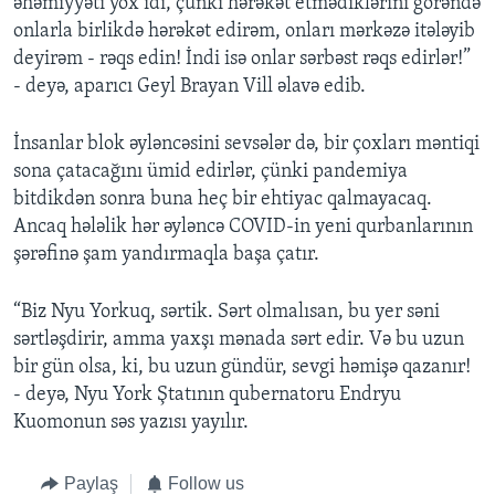
əhəmiyyəti yox idi, çünki hərəkət etmədiklərini görəndə
onlarla birlikdə hərəkət edirəm, onları mərkəzə itələyib
deyirəm - rəqs edin! İndi isə onlar sərbəst rəqs edirlər!”
- deyə, aparıcı Geyl Brayan Vill əlavə edib.
İnsanlar blok əyləncəsini sevsələr də, bir çoxları məntiqi
sona çatacağını ümid edirlər, çünki pandemiya
bitdikdən sonra buna heç bir ehtiyac qalmayacaq.
Ancaq hələlik hər əyləncə COVID-in yeni qurbanlarının
şərəfinə şam yandırmaqla başa çatır.
“Biz Nyu Yorkuq, sərtik. Sərt olmalısan, bu yer səni
sərtləşdirir, amma yaxşı mənada sərt edir. Və bu uzun
bir gün olsa, ki, bu uzun gündür, sevgi həmişə qazanır!
- deyə, Nyu York Ştatının qubernatoru Endryu
Kuomonun səs yazısı yayılır.
Paylaş
Follow us