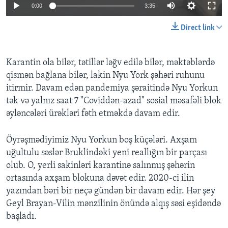
0:00
3:35
BIZI IZLƏYIN
Direct link
Karantin ola bilər, tətillər ləğv edilə bilər, məktəblərdə
Dillər
qismən bağlana bilər, lakin Nyu York şəhəri ruhunu
itirmir. Davam edən pandemiya şəraitində Nyu Yorkun
tək və yalnız saat 7 "Coviddən-azad" sosial məsafəli blok
əyləncələri ürəkləri fəth etməkdə davam edir.
Öyrəşmədiyimiz Nyu Yorkun boş küçələri. Axşam
uğultulu səslər Bruklindəki yeni reallığın bir parçası
olub. O, yerli sakinləri karantinə salınmış şəhərin
ortasında axşam blokuna dəvət edir. 2020-ci ilin
yazından bəri bir neçə gündən bir davam edir. Hər şey
Geyl Brayan-Vilin mənzilinin önündə alqış səsi eşidəndə
başladı.