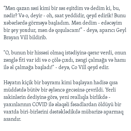
“Mən qazan səsi kimi bir səs eşitdim və dedim ki, bu,
nədir? Və o, deyir - oh, saat yeddidir, qeyd edirik! Bunu
xəbərlərdə görməyə başladım. Mən dedim - edəcəyim
bir şey yoxdur, mən də qoşulacam!” - deyə, aparıcı Geyl
Brayan Vill bildirib.
"O, bunun bir hissəsi olmaq istədiyinə qərar verdi, onun
zənglə fiti var idi və o çölə çıxdı, zəngi çalmağa və hamı
ilə əl çalmağa başladı!" - deyə, Co Vill qeyd edir.
Həyatın kiçik bir bayramı kimi başlayan hadisə qısa
müddətdə bütöv bir əyləncə gecəsinə çevrildi. Yerli
sakinlərin dediyinə görə, yeni reallıqla birlikdə -
yaxınlarının COVID ilə əlaqəli fəsadlardan öldüyü bir
vaxtda biri-birlərini dəstəklədikdə mübarizə aparmaq
asandır.