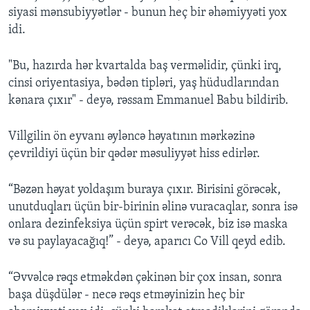
siyasi mənsubiyyətlər - bunun heç bir əhəmiyyəti yox
idi.
"Bu, hazırda hər kvartalda baş verməlidir, çünki irq,
cinsi oriyentasiya, bədən tipləri, yaş hüdudlarından
kənara çıxır" - deyə, rəssam Emmanuel Babu bildirib.
Villgilin ön eyvanı əyləncə həyatının mərkəzinə
çevrildiyi üçün bir qədər məsuliyyət hiss edirlər.
“Bəzən həyat yoldaşım buraya çıxır. Birisini görəcək,
unutduqları üçün bir-birinin əlinə vuracaqlar, sonra isə
onlara dezinfeksiya üçün spirt verəcək, biz isə maska
və su paylayacağıq!” - deyə, aparıcı Co Vill qeyd edib.
“Əvvəlcə rəqs etməkdən çəkinən bir çox insan, sonra
başa düşdülər - necə rəqs etməyinizin heç bir