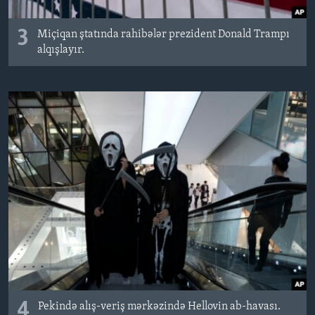
3
Miçiqan ştatında rahibələr prezident Donald Trampı
alqışlayır.
4
Pekində alış-veriş mərkəzində Hellovin ab-havası.