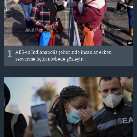
BIZI IZLƏYIN
Dillər
1
ABŞ-ın İndianapolis şəhərində insanlar erkən
səsvermə üçün növbədə gözləyir.