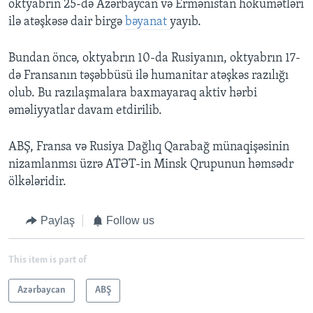
oktyabrın 25-də Azərbaycan və Ermənistan hökumətləri
ilə atəşkəsə dair birgə
bəyanat
yayıb.
Bundan öncə, oktyabrın 10-da Rusiyanın, oktyabrın 17-
də Fransanın təşəbbüsü ilə humanitar atəşkəs razılığı
olub. Bu razılaşmalara baxmayaraq aktiv hərbi
əməliyyatlar davam etdirilib.
ABŞ, Fransa və Rusiya Dağlıq Qarabağ münaqişəsinin
nizamlanmsı üzrə ATƏT-in Minsk Qrupunun həmsədr
ölkələridir.
Paylaş
Follow us
This item is part of
Azərbaycan
ABŞ