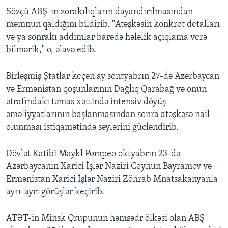
Sözçü ABŞ-ın zorakılıqların dayandırılmasından
məmnun qaldığını bildirib. "Atəşkəsin konkret detalları
və ya sonrakı addımlar barədə hələlik açıqlama verə
bilmərik," o, əlavə edib.
Birləşmiş Ştatlar keçən ay sentyabrın 27-də Azərbaycan
və Ermənistan qoşunlarının Dağlıq Qarabağ və onun
ətrafındakı təmas xəttində intensiv döyüş
əməliyyatlarının başlanmasından sonra atəşkəsə nail
olunması istiqamətində səylərini gücləndirib.
Dövlət Katibi Maykl Pompeo oktyabrın 23-də
Azərbaycanın Xarici İşlər Naziri Ceyhun Bayramov və
Ermənistan Xarici İşlər Naziri Zöhrab Mnatsakanyanla
ayrı-ayrı görüşlər keçirib.
ATƏT-in Minsk Qrupunun həmsədr ölkəsi olan ABŞ