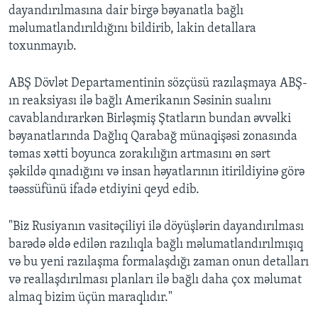
dayandırılmasına dair birgə bəyanatla bağlı
məlumatlandırıldığını bildirib, lakin detallara
toxunmayıb.
ABŞ Dövlət Departamentinin sözçüsü razılaşmaya ABŞ-
ın reaksiyası ilə bağlı Amerikanın Səsinin sualını
cavablandırarkən Birləşmiş Ştatların bundan əvvəlki
bəyanatlarında Dağlıq Qarabağ münaqişəsi zonasında
təmas xətti boyunca zorakılığın artmasını ən sərt
şəkildə qınadığını və insan həyatlarının itirildiyinə görə
təəssüfünü ifadə etdiyini qeyd edib.
"Biz Rusiyanın vasitəçiliyi ilə döyüşlərin dayandırılması
barədə əldə edilən razılıqla bağlı məlumatlandırılmışıq
və bu yeni razılaşma formalaşdığı zaman onun detalları
və reallaşdırılması planları ilə bağlı daha çox məlumat
almaq bizim üçün maraqlıdır."