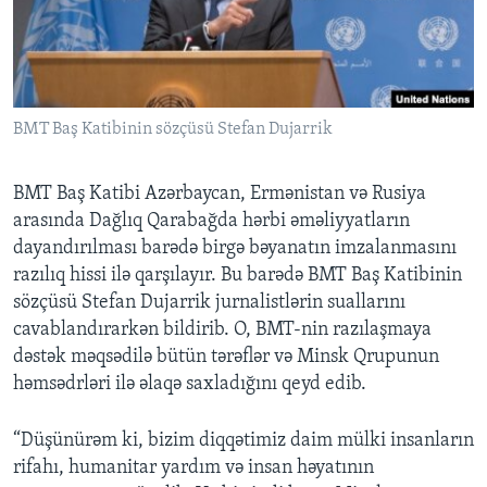
BIZI IZLƏYIN
BMT Baş Katibinin sözçüsü Stefan Dujarrik
Dillər
BMT Baş Katibi Azərbaycan, Ermənistan və Rusiya
arasında Dağlıq Qarabağda hərbi əməliyyatların
dayandırılması barədə birgə bəyanatın imzalanmasını
razılıq hissi ilə qarşılayır. Bu barədə BMT Baş Katibinin
sözçüsü Stefan Dujarrik jurnalistlərin suallarını
cavablandırarkən bildirib. O, BMT-nin razılaşmaya
dəstək məqsədilə bütün tərəflər və Minsk Qrupunun
həmsədrləri ilə əlaqə saxladığını qeyd edib.
“Düşünürəm ki, bizim diqqətimiz daim mülki insanların
rifahı, humanitar yardım və insan həyatının