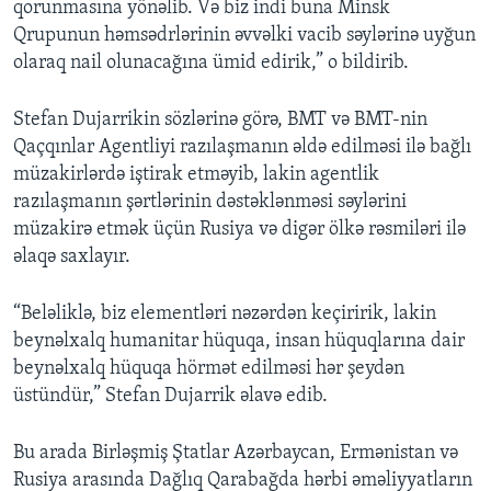
qorunmasına yönəlib. Və biz indi buna Minsk
Qrupunun həmsədrlərinin əvvəlki vacib səylərinə uyğun
olaraq nail olunacağına ümid edirik,” o bildirib.
Stefan Dujarrikin sözlərinə görə, BMT və BMT-nin
Qaçqınlar Agentliyi razılaşmanın əldə edilməsi ilə bağlı
müzakirlərdə iştirak etməyib, lakin agentlik
razılaşmanın şərtlərinin dəstəklənməsi səylərini
müzakirə etmək üçün Rusiya və digər ölkə rəsmiləri ilə
əlaqə saxlayır.
“Beləliklə, biz elementləri nəzərdən keçiririk, lakin
beynəlxalq humanitar hüquqa, insan hüquqlarına dair
beynəlxalq hüquqa hörmət edilməsi hər şeydən
üstündür,” Stefan Dujarrik əlavə edib.
Bu arada Birləşmiş Ştatlar Azərbaycan, Ermənistan və
Rusiya arasında Dağlıq Qarabağda hərbi əməliyyatların