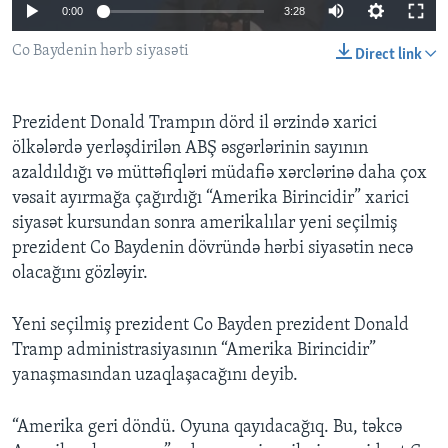
0:00
3:28
Co Baydenin hərb siyasəti
BIZI IZLƏYIN
Direct link
Prezident Donald Trampın dörd il ərzində xarici
Dillər
ölkələrdə yerləşdirilən ABŞ əsgərlərinin sayının
azaldıldığı və müttəfiqləri müdafiə xərclərinə daha çox
vəsait ayırmağa çağırdığı “Amerika Birincidir” xarici
siyasət kursundan sonra amerikalılar yeni seçilmiş
prezident Co Baydenin dövründə hərbi siyasətin necə
olacağını gözləyir.
Yeni seçilmiş prezident Co Bayden prezident Donald
Tramp administrasiyasının “Amerika Birincidir”
yanaşmasından uzaqlaşacağını deyib.
“Amerika geri döndü. Oyuna qayıdacağıq. Bu, təkcə