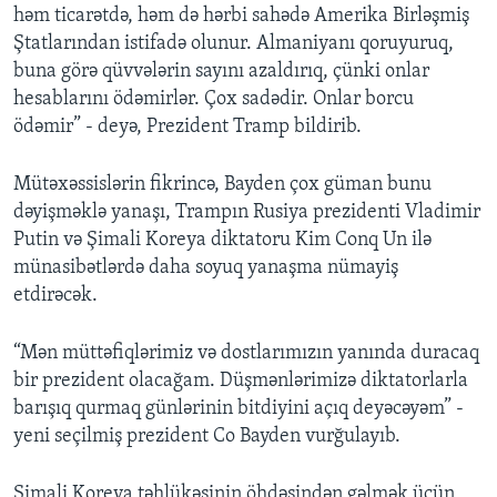
həm ticarətdə, həm də hərbi sahədə Amerika Birləşmiş
Ştatlarından istifadə olunur. Almaniyanı qoruyuruq,
buna görə qüvvələrin sayını azaldırıq, çünki onlar
hesablarını ödəmirlər. Çox sadədir. Onlar borcu
ödəmir” - deyə, Prezident Tramp bildirib.
Mütəxəssislərin fikrincə, Bayden çox güman bunu
dəyişməklə yanaşı, Trampın Rusiya prezidenti Vladimir
Putin və Şimali Koreya diktatoru Kim Conq Un ilə
münasibətlərdə daha soyuq yanaşma nümayiş
etdirəcək.
“Mən müttəfiqlərimiz və dostlarımızın yanında duracaq
bir prezident olacağam. Düşmənlərimizə diktatorlarla
barışıq qurmaq günlərinin bitdiyini açıq deyəcəyəm” -
yeni seçilmiş prezident Co Bayden vurğulayıb.
Şimali Koreya təhlükəsinin öhdəsindən gəlmək üçün