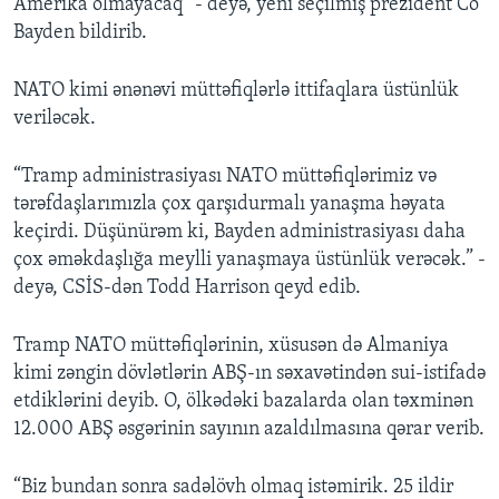
Amerika olmayacaq” - deyə, yeni seçilmiş prezident Co
Bayden bildirib.
NATO kimi ənənəvi müttəfiqlərlə ittifaqlara üstünlük
veriləcək.
“Tramp administrasiyası NATO müttəfiqlərimiz və
tərəfdaşlarımızla çox qarşıdurmalı yanaşma həyata
keçirdi. Düşünürəm ki, Bayden administrasiyası daha
çox əməkdaşlığa meylli yanaşmaya üstünlük verəcək.” -
deyə, CSİS-dən Todd Harrison qeyd edib.
Tramp NATO müttəfiqlərinin, xüsusən də Almaniya
kimi zəngin dövlətlərin ABŞ-ın səxavətindən sui-istifadə
etdiklərini deyib. O, ölkədəki bazalarda olan təxminən
12.000 ABŞ əsgərinin sayının azaldılmasına qərar verib.
“Biz bundan sonra sadəlövh olmaq istəmirik. 25 ildir