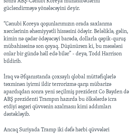
sonra ABŞ-Cənubi Koreya münasibətlərini
gücləndirməyə yönələcəyini deyir.
“Cənubi Koreya qoşunlarımızın orada saxlanma
xərclərinin əhəmiyyətli hissəsini ödəyir. Beləliklə, gəlin,
kimin nə qədər ödəyəcəyi barədə, dollarla qəpik-quruş
mübahisəsinə son qoyaq. Düşünürəm ki, bu məsələni
onlar bir gündə həll edə bilər” - deyə, Todd Harrison
bildirib.
İraq və Əfqanıstanda çoxsaylı qlobal müttəfiqlərlə
təxminən iyirmi ildir terrorizmə qarşı mübarizə
apardıqdan sonra yeni seçilmiş prezident Co Bayden də
ABŞ prezidenti Trampın hazırda bu ölkələrdə icra
etdiyi əsgəri qüvvənin azalmasıı kimi addımları
dəstəkləyib.
Ancaq Suriyada Tramp iki dəfə hərbi qüvvələri