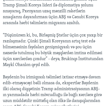
Tramp Şimali Koreya lideri ilə diplomatiya yolunu
sınayaraq, Pxenyanın uzaq mənzilli raketlərin
sınaqlarını dayandırması üçün ABŞ və Cənubi Koreya
arasında hərbi təlimlərin miqyasını azaltdı.
“Düşünürəm ki, bu, Birləşmiş Ştatlar üçün çox yaxşı bir
razılaşmadır. Çünki Şimali Koreyanın artıq test edə
bilməməsinin faydaları genişmiqyaslı və şou üçün
nəzərdə tutulmuş bu böyük məşqlərdən imtina edilməsi
üçün xərclərdən çoxdur” - deyə, Brukinqs İnstitutundan
Maykl Ohanlon qeyd edib.
Baydenin bu irimiqyaslı təlimləri ixtisar etməyə davam
edib-etməyəcəyi bəlli olmasa da, ekspertlər Baydenin
ilki olaraq diqqətinin Tramp administrasiyasının ABŞ-
ın yarımadada hərbi mövcudluğu ilə bağlı xərclərə görə
uzun müddətdir müttəfiq olan ölkə ilə danışıqlarından