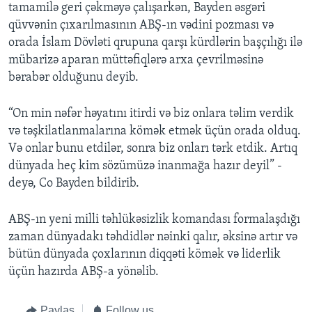
tamamilə geri çəkməyə çalışarkən, Bayden əsgəri
qüvvənin çıxarılmasının ABŞ-ın vədini pozması və
orada İslam Dövləti qrupuna qarşı kürdlərin başçılığı ilə
mübarizə aparan müttəfiqlərə arxa çevrilməsinə
bərabər olduğunu deyib.
“On min nəfər həyatını itirdi və biz onlara təlim verdik
və təşkilatlanmalarına kömək etmək üçün orada olduq.
Və onlar bunu etdilər, sonra biz onları tərk etdik. Artıq
dünyada heç kim sözümüzə inanmağa hazır deyil” -
deyə, Co Bayden bildirib.
ABŞ-ın yeni milli təhlükəsizlik komandası formalaşdığı
zaman dünyadakı təhdidlər nəinki qalır, əksinə artır və
bütün dünyada çoxlarının diqqəti kömək və liderlik
üçün hazırda ABŞ-a yönəlib.
Paylaş
Follow us