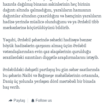
hazırda dağılmış binanın sakinlərinin heç birinin
dağıntı altında qalmadığını, yaralıların hamısının
dağıntılar altından çıxarıldığını və həmçinin yaralıların
hadisə yerində müalicə olunduğunu və ya Ərdəbil tibb
mərkəzlərinə köçürüldüyünü bildirib.
Yəqubi, Ərdəbil şəhərində səhərki hadisəyə bənzər
böyük hadisələrin qarşısını almaq üçün Ərdəbil
vətəndaşlarından evin qaz əlaqələrinin qurulduğu
ərazilərdəki sızıntıları diqqətlə araşdırmalarını istəyib.
Ərdəbildəki dəhşətli partlayış bu gün səhər saatlarında
bu şəhərin Naibi və Bağmeşe məhəllələrinin ortasında,
Daniş üç yolunda yerləşən dörd mərtəbəli bir binada
baş verib.
Paylaş
Follow us