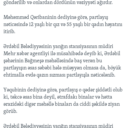
göndərilib və onlardan dördünün vəziyyəti ağırdır.
Məhəmməd Qəribaninin dediyinə görə, partlayış
nəticəsində 12 yaşlı bir qız və 55 yaşlı bir qadın həyatını
itirib.
Ərdəbil Bələdiyyəsinin yanğın stansiyasının müdiri
Mehr xəbər agentliyi ilə müsahibədə deyib ki, Ərdəbil
şəhərinin Bağmeşə məhəlləsində baş verən bu
partlayışın əsas səbəbi hələ müəyyən olmasa da, böyük
ehtimalla evdə qazın sızması partlayışla nəticələnib.
Yəqubinin dediyinə görə, partlayış o qədər şiddətli olub
ki, təkcə əsas bina deyil, ətrafdakı binalar və hətta
ərazidəki digər məhəllə binaları da ciddi şəkildə ziyan
görüb.
Ərdəbil Bələdiyyəsinin yanğın stansiyasının müdiri