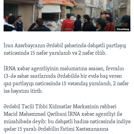
BIZI IZLƏYIN
Dillər
İran Azərbaycanın Ərdəbil şəhərində dəhşətli partlayış
nəticəsində 15 nəfər yaralanıb və 2 nəfər ölüb.
İRNA xəbər agentliyinin məlumatına əsasən, fevralın
13-də səhər saatlarında Ərdəbildə bir evdə baş verən
qaz partlayışı nəticəsində 15 vətəndaş yaralanıb, 2 nəfər
isə həyatını itirib.
Ərdəbil Təcili Tibbi Xidmətlər Mərkəzinin rəhbəri
Məcid Məhəmməd Qəribani İRNA xəbər agentliyi ilə
müsahibədə deyib: bu dəhşətli hadisə nəticəsində indiyə
qədər 15 yaralı Ərdəbilin Fatimi Xəstəxanasına