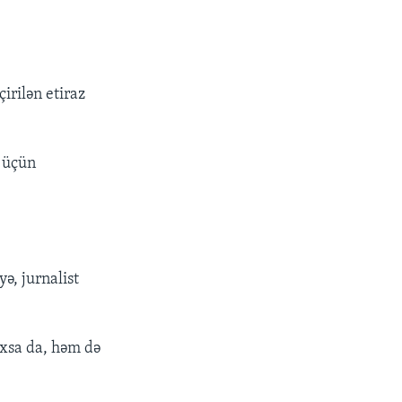
irilən etiraz
 üçün
ə, jurnalist
axsa da, həm də