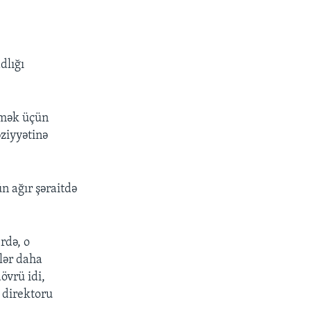
dlığı
rmək üçün
əziyyətinə
n ağır şəraitdə
rdə, o
klər daha
övrü idi,
ı direktoru