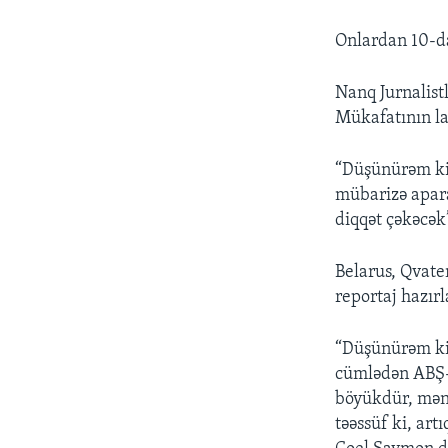
Onlardan 10-da
Nanq Jurnalist
Mükafatının la
“Düşünürəm ki
mübarizə aparan
diqqət çəkəcək”
Belarus, Qvate
reportaj hazırla
“Düşünürəm ki,
cümlədən ABŞ-da
böyükdür, mən 
təəssüf ki, art