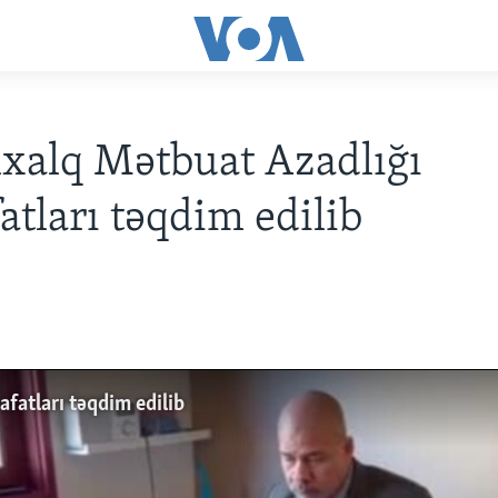
xalq Mətbuat Azadlığı
tları təqdim edilib
fatları təqdim edilib