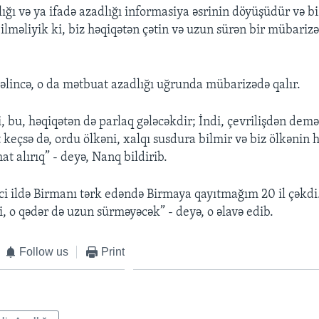
ığı və ya ifadə azadlığı informasiya əsrinin döyüşüdür və bi
ilməliyik ki, biz həqiqətən çətin və uzun sürən bir mübarizə
lincə, o da mətbuat azadlığı uğrunda mübarizədə qalır.
 bu, həqiqətən də parlaq gələcəkdir; İndi, çevrilişdən demək
 keçsə də, ordu ölkəni, xalqı susdura bilmir və biz ölkənin 
t alırıq” - deyə, Nanq bildirib.
-ci ildə Birmanı tərk edəndə Birmaya qayıtmağım 20 il çəkdi
, o qədər də uzun sürməyəcək” - deyə, o əlavə edib.
Follow us
Print