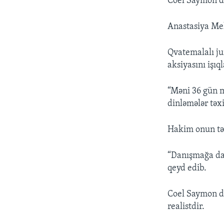
Coel Saymon d
Anastasiya Meh
Qvatemalalı ju
aksiyasını işı
“Məni 36 gün 
dinləmələr təxi
Hakim onun təq
“Danışmağa dav
qeyd edib.
Coel Saymon dey
realistdir.