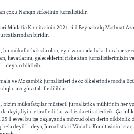
n çoxu Nanqın şirkətinin jurnalistidir.
ləri Müdafiə Komitəsinin 2021-ci il Beynəlxalq Mətbuat Aza
ureatlarından biridir.
, bu mükafat həbsdə olan, eyni zamanda hələ də xəbər ve
, həyatlarını, gələcəklərini riskə atan jurnalistlərimizin v
 - deyə, o bildirib.
mala və Mozambik jurnalistləri də öz ölkələrində media üçü
dıqlarına görə təltif ediliblər.
 bizim mükafatçılar müstəqil jurnalistika mühitinin hər ye
 dəyişdiyini etiraf edirlər və biz də etiraf edirik. Çətinli
25 il əvvəl bu işə başlayanda mövcud olan dərin nikbinlik d
ıq belə deyil” - deyə, Jurnalistləri Müdafiə Komitəsinin icraç