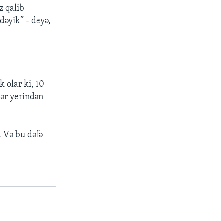
z qalib
dəyik” - deyə,
 olar ki, 10
hər yerindən
. Və bu dəfə