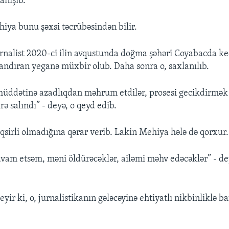
anışıb.
iya bunu şəxsi təcrübəsindən bilir.
rnalist 2020-ci ilin avqustunda doğma şəhəri Coyabacda keç
qlandıran yeganə müxbir olub. Daha sonra o, saxlanılıb.
müddətinə azadlıqdan məhrum etdilər, prosesi gecikdirmək
rə salındı” - deyə, o qeyd edib.
sirli olmadığına qərar verib. Lakin Mehiya hələ də qorxur.
am etsəm, məni öldürəcəklər, ailəmi məhv edəcəklər” - dey
ir ki, o, jurnalistikanın gələcəyinə ehtiyatlı nikbinliklə b