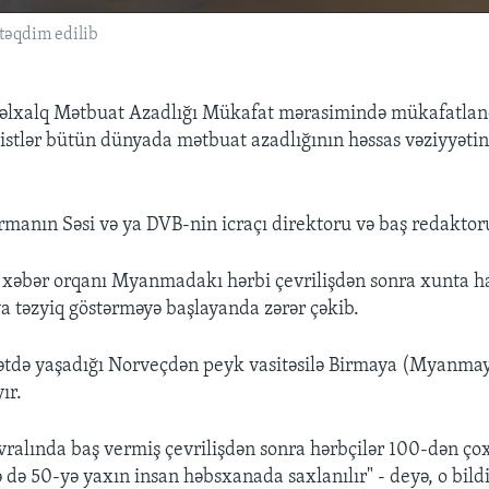
təqdim edilib
nəlxalq Mətbuat Azadlığı Mükafat mərasimində mükafatlan
alistlər bütün dünyada mətbuat azadlığının həssas vəziyyətin
manın Səsi və ya DVB-nin icraçı direktoru və baş redaktor
xəbər orqanı Myanmadakı hərbi çevrilişdən sonra xunta ha
a təzyiq göstərməyə başlayanda zərər çəkib.
tdə yaşadığı Norveçdən peyk vasitəsilə Birmaya (Myanma
yır.
evralında baş vermiş çevrilişdən sonra hərbçilər 100-dən çox
 də 50-yə yaxın insan həbsxanada saxlanılır" - deyə, o bildi