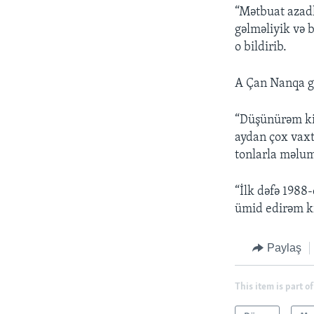
“Mətbuat azadl
gəlməliyik və b
o bildirib.
A Çan Nanqa gə
“Düşünürəm ki,
aydan çox vaxt
tonlarla məluma
“İlk dəfə 1988
ümid edirəm ki
Paylaş
This item is part of