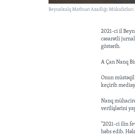
Beynəlxalq Mətbuat Azadlığı Mükafatları 
2021-ci il Bey
cəsarətli jurn
göstərib.
A Çan Nanq Bir
Onun müstəqil 
keçirib mediay
Nanq mühacirə
verilişlərini ya
"2021-ci ilin f
həbs edib. Hələ