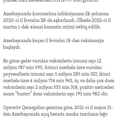
yüksək olan xəstələrdən COVİD-19 testi götürür.
Azərbaycanda koronavirus infeksiyasına ilk yoluxma
2020-ci il fevralın 28-də aşkarlanıb. Ölkədə 2022-ci il
martın 1-dək xüsusi karantin rejimi tətbiq edilib.
Azərbaycanda keçən il fevralın 18-dən vaksinasiya
başlayıb.
Bu günə qədər vurulan vaksinlərin ümumi sayı 12
milyon 787 min 590, birinci mərhələ üzrə vurulan
peyvəndlərin ümumi sayı 5 milyon 285 min 327, ikinci
mərhələ üzrə 4 milyon 774 min 963, üç və daha çox doza
vaksinlərin sayı 2 milyon 533 min 318, pozitiv nəticədən
sonra “buster” doza vaksinlərin sayı 193 min 982-dir.
Operativ Qərargahın qərarına görə, 2021-ci il mayın 31-
dən Azərbaycanda açıq havada maska taxılması ləğv