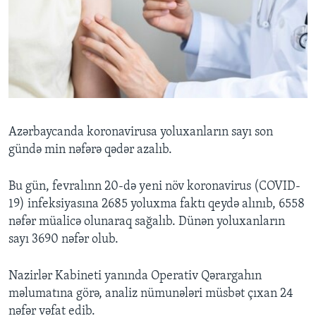
BIZI IZLƏYIN
Dillər
Azərbaycanda koronavirusa yoluxanların sayı son
gündə min nəfərə qədər azalıb.
Bu gün, fevralınn 20-də yeni növ koronavirus (COVID-
19) infeksiyasına 2685 yoluxma faktı qeydə alınıb, 6558
nəfər müalicə olunaraq sağalıb. Dünən yoluxanların
sayı 3690 nəfər olub.
Nazirlər Kabineti yanında Operativ Qərargahın
məlumatına görə, analiz nümunələri müsbət çıxan 24
nəfər vəfat edib.