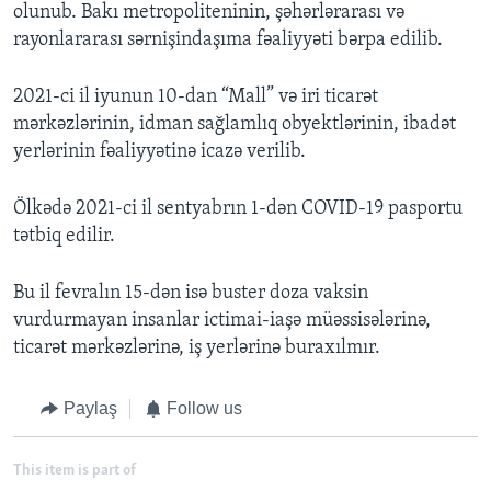
olunub. Bakı metropoliteninin, şəhərlərarası və
rayonlararası sərnişindaşıma fəaliyyəti bərpa edilib.
2021-ci il iyunun 10-dan “Mall” və iri ticarət
mərkəzlərinin, idman sağlamlıq obyektlərinin, ibadət
yerlərinin fəaliyyətinə icazə verilib.
Ölkədə 2021-ci il sentyabrın 1-dən COVID-19 pasportu
tətbiq edilir.
Bu il fevralın 15-dən isə buster doza vaksin
vurdurmayan insanlar ictimai-iaşə müəssisələrinə,
ticarət mərkəzlərinə, iş yerlərinə buraxılmır.
Paylaş
Follow us
This item is part of