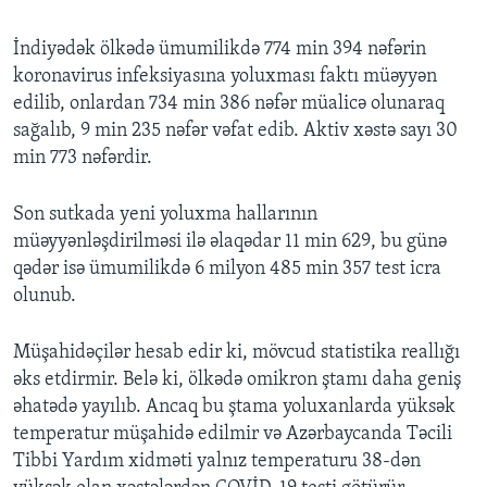
İndiyədək ölkədə ümumilikdə 774 min 394 nəfərin
koronavirus infeksiyasına yoluxması faktı müəyyən
edilib, onlardan 734 min 386 nəfər müalicə olunaraq
sağalıb, 9 min 235 nəfər vəfat edib. Aktiv xəstə sayı 30
min 773 nəfərdir.
Son sutkada yeni yoluxma hallarının
müəyyənləşdirilməsi ilə əlaqədar 11 min 629, bu günə
qədər isə ümumilikdə 6 milyon 485 min 357 test icra
olunub.
Müşahidəçilər hesab edir ki, mövcud statistika reallığı
əks etdirmir. Belə ki, ölkədə omikron ştamı daha geniş
əhatədə yayılıb. Ancaq bu ştama yoluxanlarda yüksək
temperatur müşahidə edilmir və Azərbaycanda Təcili
Tibbi Yardım xidməti yalnız temperaturu 38-dən