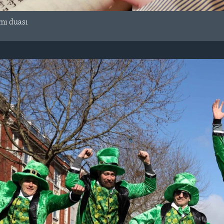
amı
duası