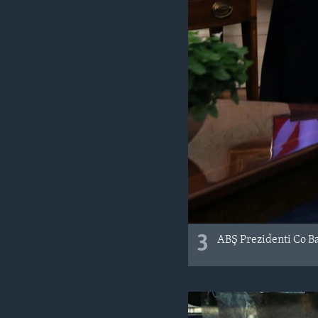
3
ABŞ Prezidenti Co B