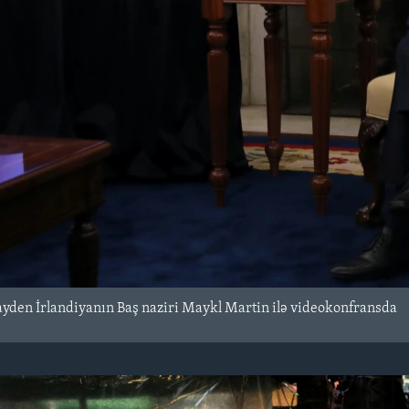
ayden İrlandiyanın Baş naziri Maykl Martin ilə videokonfransda