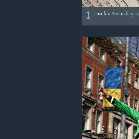
1
İsraildə Purim bayr