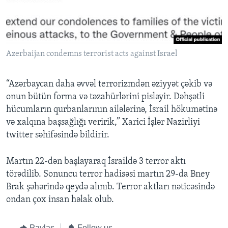
Azerbaijan condemns terrorist acts against Israel
“Azərbaycan daha əvvəl terrorizmdən əziyyət çəkib və
onun bütün forma və təzahürlərini pisləyir. Dəhşətli
hücumların qurbanlarının ailələrinə, İsrail hökumətinə
və xalqına başsağlığı veririk,” Xarici İşlər Nazirliyi
twitter səhifəsində bildirir.
Martın 22-dən başlayaraq İsraildə 3 terror aktı
törədilib. Sonuncu terror hadisəsi martın 29-da Bney
Brak şəhərində qeydə alınıb. Terror aktları nəticəsində
ondan çox insan həlak olub.
Paylaş
Follow us