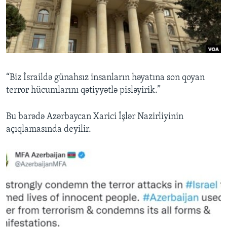
BIZI IZLƏYIN
Dillər
“Biz İsraildə günahsız insanların həyatına son qoyan
terror hücumlarını qətiyyətlə pisləyirik.”
Bu barədə Azərbaycan Xarici İşlər Nazirliyinin
açıqlamasında deyilir.