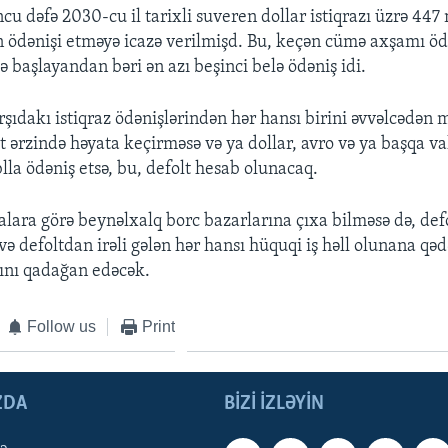
u dəfə 2030-cu il tarixli suveren dollar istiqrazı üzrə 447
n ödənişi etməyə icazə verilmişd. Bu, keçən cümə axşamı ödə
 başlayandan bəri ən azı beşinci belə ödəniş idi.
rşıdakı istiqraz ödənişlərindən hər hansı birini əvvəlcədən
 ərzində həyata keçirməsə və ya dollar, avro və ya başqa v
blla ödəniş etsə, bu, defolt hesab olunacaq.
alara görə beynəlxalq borc bazarlarına çıxa bilməsə də, defo
və defoltdan irəli gələn hər hansı hüquqi iş həll olunana qə
şını qadağan edəcək.
Follow us
Print
ZDA
BIZI IZLƏYIN