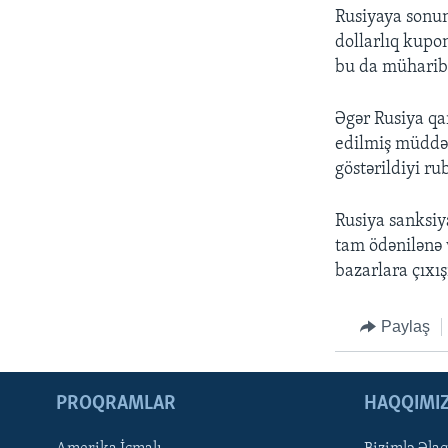
Rusiyaya sonunc
dollarlıq kupo
bu da müharibə
Əgər Rusiya qa
edilmiş müddət
göstərildiyi ru
Rusiya sanksiy
tam ödənilənə 
bazarlara çıxı
Paylaş
PROQRAMLAR
HAQQIMI