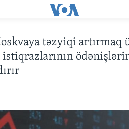
skvaya təzyiqi artırmaq 
 istiqrazlarının ödənişləri
ırır