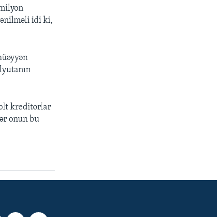
 milyon
nilməli idi ki,
 müəyyən
alyutanın
lt kreditorlar
dər onun bu