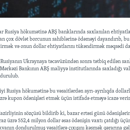
lar Rusiya hökumətinə ABŞ banklarında saxlanılan ehtiyat
an çox dövlət borcunun sahiblərinə ödəməyi dayandırıb, b
dirmək və onun dollar ehtiyatlarını tükəndirmək məqsədi da
 Rusiyanın Ukraynaya təcavüzündən sonra tətbiq edilən san
 Mərkəzi Bankının ABŞ maliyyə institutlarında saxladığı va
ndurulub.
iyi Rusiya hökumətinə bu vəsaitlərdən ayrı-ayrılıqda dollar
zrə kupon ödənişləri etmək üçün istifadə etməyə icazə verir
zirliyinin sözçüsü bildirib ki, bazar ertəsi günü ödənişləri
raz üzrə 552,4 milyon dollar əsas ödənişin vaxtı çatdığı üç
anın dondurulmuş vəsaitlərə çıxışını kəsmək qərarına gəl