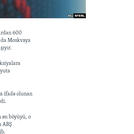
lardan 600
u da Moskvaya
şıyır.
ksiyalara
lyuta
la ifadə olunan
di.
n ən böyüyü, o
ün ABŞ
ib.