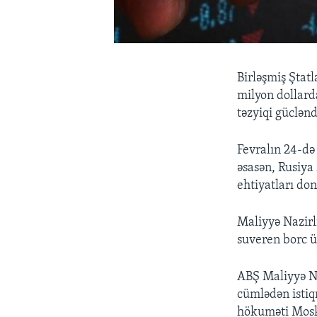
Birləşmiş Ştat
milyon dollard
təzyiqi güclən
Fevralın 24-də
əsasən, Rusiya
ehtiyatları do
Maliyyə Nazirl
suveren borc ü
ABŞ Maliyyə Na
cümlədən istiq
hökuməti Moskv