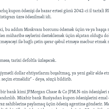
arlıq kupon ödənişi də bazar ertəsi günü 2042-ci il tarixli
istiqrazı üzrə ödənilməli idi.
b ki, bu addım Moskvanı borcunu ödəmək üçün və ya başqa 
ən müharibə səylərini dəstəkləmək üçün əlçatan olduğu do
etməyəcəyi ilə bağlı çətin qərar qəbul etməyə məcbur etmək
əsə, tarixi defoltla üzləşəcək.
iymətli dollar ehtiyatlarını boşaltmaq, ya yeni gəlir əldə e
 seçim etməlidir" - deyə, sözçü bildirib.
bir bank kimi JPMorgan Chase & Co JPM.N-nin ödənişləri n
andırılıb. Müxbir bank Rusiyadan kupon ödənişlərini emal e
qraz sahiblərinə paylamaq üçün ödəniş agentinə göndərir. Məs