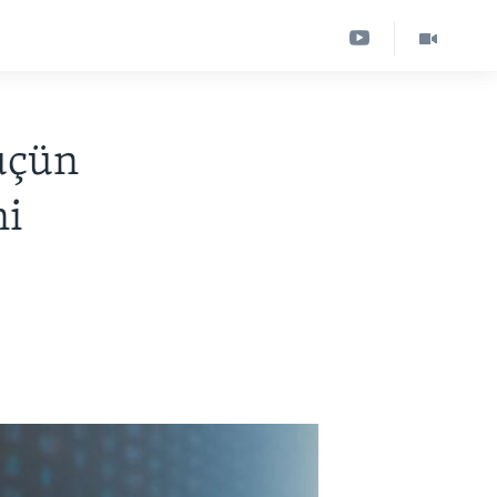
üçün
ni