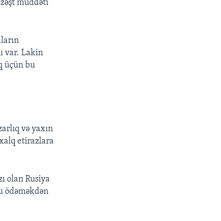
üzəşt müddəti
lların
ı var. Lakin
q üçün bu
zarlıq və yaxın
xalq etirazlara
zı olan Rusiya
nu ödəməkdən