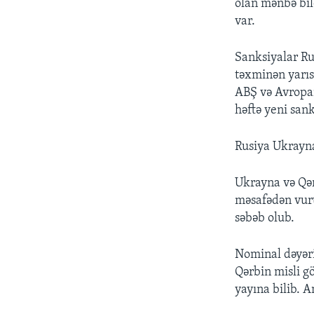
olan mənbə bil
var.
Sanksiyalar Ru
təxminən yarıs
ABŞ və Avropa
həftə yeni sank
Rusiya Ukrayna
Ukrayna və Qər
məsafədən vuru
səbəb olub.
Nominal dəyəri
Qərbin misli 
yayına bilib. A