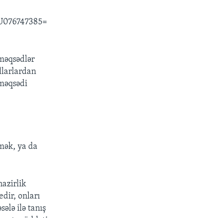
 RU076747385=
məqsədlər
llarlardan
 məqsədi
tmək, ya da
azirlik
dir, onları
ələ ilə tanış