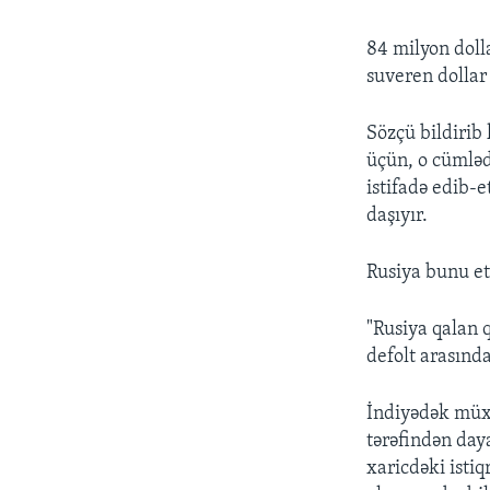
84 milyon doll
suveren dollar 
Sözçü bildiri
üçün, o cümləd
istifadə edib-
daşıyır.
Rusiya bunu etm
"Rusiya qalan q
defolt arasında
İndiyədək müx
tərəfindən day
xaricdəki isti