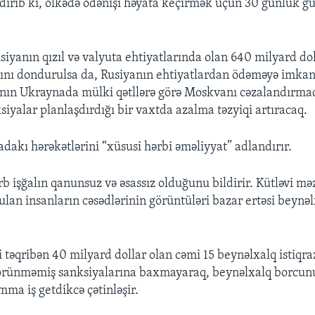
dirib ki, ölkədə ödənişi həyata keçirmək üçün 30 günlük g
siyanın qızıl və valyuta ehtiyatlarında olan 640 milyard do
ını dondurulsa da, Rusiyanın ehtiyatlardan ödəməyə imkan
nın Ukraynada mülki qətllərə görə Moskvanı cəzalandırma
siyalar planlaşdırdığı bir vaxtda azalma təzyiqi artıracaq.
dakı hərəkətlərini “xüsusi hərbi əməliyyat” adlandırır.
b işğalın qanunsuz və əsassız olduğunu bildirir. Kütləvi mə
lan insanların cəsədlərinin görüntüləri bazar ertəsi beynəl
 təqribən 40 milyard dollar olan cəmi 15 beynəlxalq istiqra
görünməmiş sanksiyalarına baxmayaraq, beynəlxalq borcu
mma iş getdikcə çətinləşir.