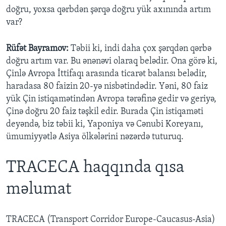
doğru, yoxsa qərbdən şərqə doğru yük axınında artım
var?
Rüfət Bayramov:
Təbii ki, indi daha çox şərqdən qərbə
doğru artım var. Bu ənənəvi olaraq belədir. Ona görə ki,
Çinlə Avropa İttifaqı arasında ticarət balansı belədir,
haradasa 80 faizin 20-yə nisbətindədir. Yəni, 80 faiz
yük Çin istiqamətindən Avropa tərəfinə gedir və geriyə,
Çinə doğru 20 faiz təşkil edir. Burada Çin istiqaməti
deyəndə, biz təbii ki, Yaponiya və Cənubi Koreyanı,
ümumiyyətlə Asiya ölkələrini nəzərdə tuturuq.
TRACECA haqqında qısa
məlumat
TRACECA (Transport Corridor Europe-Caucasus-Asia)