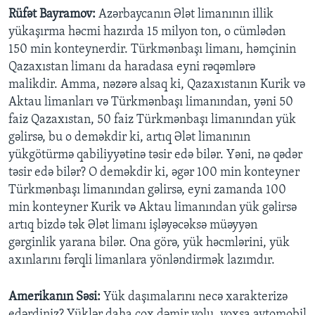
Rüfət Bayramov:
Azərbaycanın Ələt limanının illik
yükaşırma həcmi hazırda 15 milyon ton, o cümlədən
150 min konteynerdir. Türkmənbaşı limanı, həmçinin
Qazaxıstan limanı da haradasa eyni rəqəmlərə
malikdir. Amma, nəzərə alsaq ki, Qazaxıstanın Kurik və
Aktau limanları və Türkmənbaşı limanından, yəni 50
faiz Qazaxıstan, 50 faiz Türkmənbaşı limanından yük
gəlirsə, bu o deməkdir ki, artıq Ələt limanının
yükgötürmə qabiliyyətinə təsir edə bilər. Yəni, nə qədər
təsir edə bilər? O deməkdir ki, əgər 100 min konteyner
Türkmənbaşı limanından gəlirsə, eyni zamanda 100
min konteyner Kurik və Aktau limanından yük gəlirsə
artıq bizdə tək Ələt limanı işləyəcəksə müəyyən
gərginlik yarana bilər. Ona görə, yük həcmlərini, yük
axınlarını fərqli limanlara yönləndirmək lazımdır.
Amerikanın Səsi:
Yük daşımalarını necə xarakterizə
edərdiniz? Yüklər daha çox dəmir yolu, yoxsa avtomobil