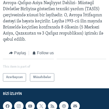
Avropa-Qafqaz-Asiya Nəqliyyat Dəhlizi- Müstəqil
Dövlətlər Birliyinə göstərilən texniki yardım (TASİS)
çərçivəsində xüsusi bir layihədir. O, Avropa İttifaqının
dəstəyi ilə həyata keçirilir. Layihə 1993-cü ilin maynda
Brüsseldə keçirilən konfransda 8 ölkənin (5 Mərkəzi
Asiya, Qazaxıstan və 3 Qafqaz respublikası) iştirakı ilə
qəbul edilib.
Paylaş
Follow us
This item is part of
Azərbaycan
Müsahibələr
BIZI IZLƏYIN