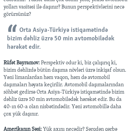
yolları vasitəsi ilə daşınır? Bunun perspektivlərini necə
görürsünüz?
Orta Asiya-Türkiyə istiqamətində
bizim dəhliz üzrə 50 min avtomobilədək
hərəkət edir.
Rüfət Bayramov:
Perspektiv odur ki, biz çalışırıq ki,
bizim dəhlizdə bütün daşıma növləri üzrə inkişaf olsun.
Yəni limanlardan həm vaqon, həm də avtomobil
daşımaları həyata keçirilir. Avtomobil daşımalarından
söhbət gedirsə Orta Asiya-Türkiyə istiqamətində bizim
dəhliz üzrə 50 min avtomobilədək hərəkət edir. Bu da
40-ın 60-a olan nisbətindədir. Yəni avtomobillə daha
çox yük daşınır.
Amerikanın Səsi:
Yük axını necədir? Şərqdən qərbə