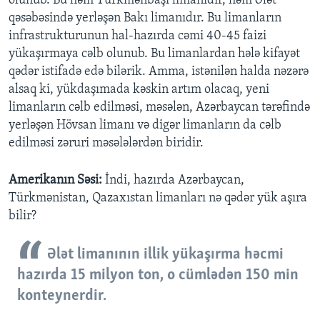
olunub. Bu həm Türkmənbaşı limanıdır, həm Ələt
qəsəbəsində yerləşən Bakı limanıdır. Bu limanların
infrastrukturunun hal-hazırda cəmi 40-45 faizi
yükaşırmaya cəlb olunub. Bu limanlardan hələ kifayət
qədər istifadə edə bilərik. Amma, istənilən halda nəzərə
alsaq ki, yükdaşımada kəskin artım olacaq, yeni
limanların cəlb edilməsi, məsələn, Azərbaycan tərəfində
yerləşən Hövsan limanı və digər limanların da cəlb
edilməsi zəruri məsələlərdən biridir.
Amerikanın Səsi:
İndi, hazırda Azərbaycan,
Türkmənistan, Qazaxıstan limanları nə qədər yük aşıra
bilir?
Ələt limanının illik yükaşırma həcmi
hazırda 15 milyon ton, o cümlədən 150 min
konteynerdir.