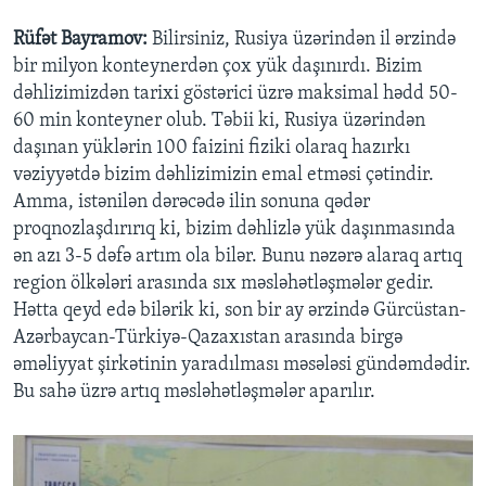
Rüfət Bayramov:
Bilirsiniz, Rusiya üzərindən il ərzində
bir milyon konteynerdən çox yük daşınırdı. Bizim
dəhlizimizdən tarixi göstərici üzrə maksimal hədd 50-
60 min konteyner olub. Təbii ki, Rusiya üzərindən
daşınan yüklərin 100 faizini fiziki olaraq hazırkı
vəziyyətdə bizim dəhlizimizin emal etməsi çətindir.
Amma, istənilən dərəcədə ilin sonuna qədər
proqnozlaşdırırıq ki, bizim dəhlizlə yük daşınmasında
ən azı 3-5 dəfə artım ola bilər. Bunu nəzərə alaraq artıq
region ölkələri arasında sıx məsləhətləşmələr gedir.
Hətta qeyd edə bilərik ki, son bir ay ərzində Gürcüstan-
Azərbaycan-Türkiyə-Qazaxıstan arasında birgə
əməliyyat şirkətinin yaradılması məsələsi gündəmdədir.
Bu sahə üzrə artıq məsləhətləşmələr aparılır.