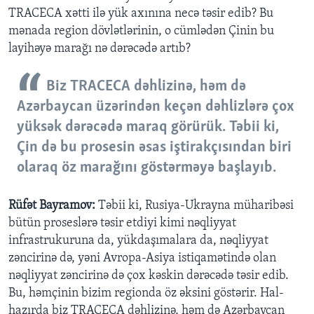
TRACECA xətti ilə yük axınına necə təsir edib? Bu
mənada region dövlətlərinin, o cümlədən Çinin bu
layihəyə marağı nə dərəcədə artıb?
Biz TRACECA dəhlizinə, həm də
Azərbaycan üzərindən keçən dəhlizlərə çox
yüksək dərəcədə maraq görürük. Təbii ki,
Çin də bu prosesin əsas iştirakçısından biri
olaraq öz marağını göstərməyə başlayıb.
Rüfət Bayramov:
Təbii ki, Rusiya-Ukrayna müharibəsi
bütün proseslərə təsir etdiyi kimi nəqliyyat
infrastrukuruna da, yükdaşımalara da, nəqliyyat
zəncirinə də, yəni Avropa-Asiya istiqamətində olan
nəqliyyat zəncirinə də çox kəskin dərəcədə təsir edib.
Bu, həmçinin bizim regionda öz əksini göstərir. Hal-
hazırda biz TRACECA dəhlizinə, həm də Azərbaycan