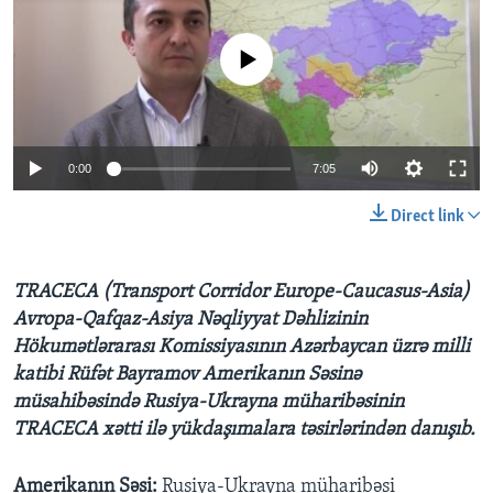
BIZI IZLƏYIN
No media source currently available
Dillər
0:00
7:05
Direct link
TRACECA (Transport Corridor Europe-Caucasus-Asia)
Avropa-Qafqaz-Asiya Nəqliyyat Dəhlizinin
Hökumətlərarası Komissiyasının Azərbaycan üzrə milli
katibi Rüfət Bayramov Amerikanın Səsinə
müsahibəsində Rusiya-Ukrayna müharibəsinin
TRACECA xətti ilə yükdaşımalara təsirlərindən danışıb.
Amerikanın Səsi:
Rusiya-Ukrayna müharibəsi