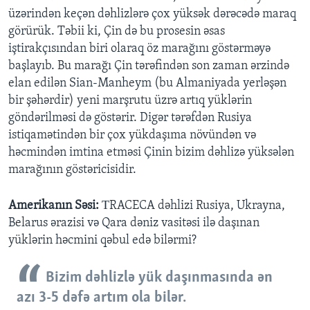
üzərindən keçən dəhlizlərə çox yüksək dərəcədə maraq
görürük. Təbii ki, Çin də bu prosesin əsas
iştirakçısından biri olaraq öz marağını göstərməyə
başlayıb. Bu marağı Çin tərəfindən son zaman ərzində
elan edilən Sian-Manheym (bu Almaniyada yerləşən
bir şəhərdir) yeni marşrutu üzrə artıq yüklərin
göndərilməsi də göstərir. Digər tərəfdən Rusiya
istiqamətindən bir çox yükdaşıma növündən və
həcmindən imtina etməsi Çinin bizim dəhlizə yüksələn
marağının göstəricisidir.
Amerikanın Səsi:
ТRACECA dəhlizi Rusiya, Ukrayna,
Belarus ərazisi və Qara dəniz vasitəsi ilə daşınan
yüklərin həcmini qəbul edə bilərmi?
Bizim dəhlizlə yük daşınmasında ən
azı 3-5 dəfə artım ola bilər.