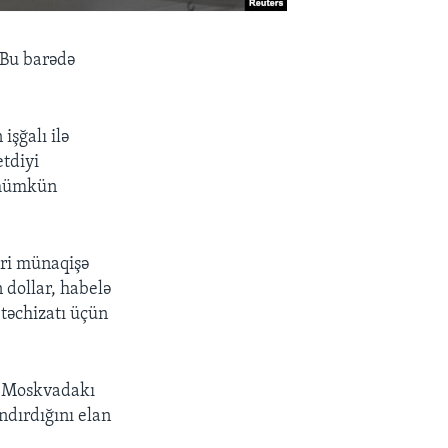
 Bu barədə
şğalı ilə
etdiyi
i-mümkün
əri münaqişə
n dollar, habelə
təchizatı üçün
ət Moskvadakı
andırdığını elan