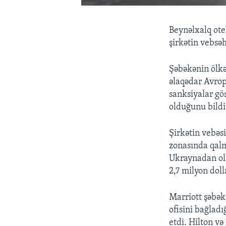
Beynəlxalq ote
şirkətin vebsə
Şəbəkənin ölkə
əlaqədar Avropa
sanksiyalar gö
olduğunu bildir
Şirkətin vebəs
zonasında qalmı
Ukraynadan ola
2,7 milyon doll
Marriott şəbək
ofisini bağladı
etdi. Hilton və