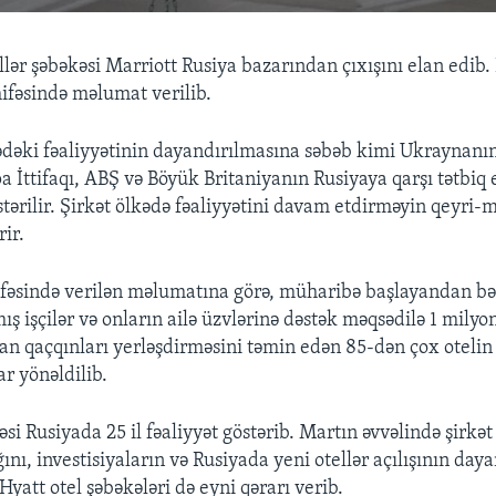
llər şəbəkəsi Marriott Rusiya bazarından çıxışını elan edib.
hifəsində məlumat verilib.
dəki fəaliyyətinin dayandırılmasına səbəb kimi Ukraynanın i
 İttifaqı, ABŞ və Böyük Britaniyanın Rusiyaya qarşı tətbiq 
stərilir. Şirkət ölkədə fəaliyyətini davam etdirməyin qeyr
ir.
ifəsində verilən məlumatına görə, müharibə başlayandan b
ş işçilər və onların ailə üzvlərinə dəstək məqsədilə 1 milyo
n qaçqınları yerləşdirməsini təmin edən 85-dən çox otelin 
ar yönəldilib.
əsi Rusiyada 25 il fəaliyyət göstərib. Martın əvvəlində şirk
ğını, investisiyaların və Rusiyada yeni otellər açılışının day
 Hyatt otel şəbəkələri də eyni qərarı verib.