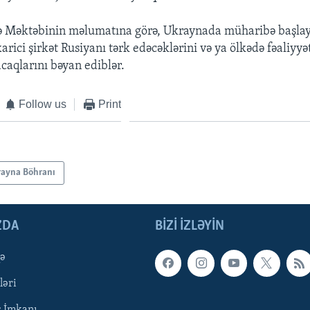
ə Məktəbinin məlumatına görə, Ukraynada müharibə başla
rici şirkət Rusiyanı tərk edəcəklərini və ya ölkədə fəaliyyət
aqlarını bəyan ediblər.
Follow us
Print
rayna Böhranı
ZDA
BIZI IZLƏYIN
qə
ləri