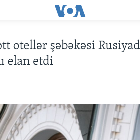
tt otellər şəbəkəsi Rusiya
ı elan etdi