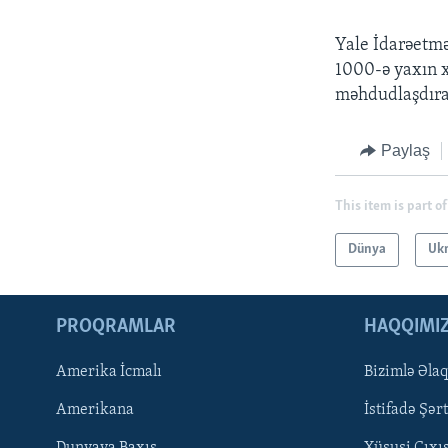
Yale İdarəetm
1000-ə yaxın xa
məhdudlaşdırac
Paylaş
This item is part of
Dünya
Uk
PROQRAMLAR
HAQQIMI
Amerika İcmalı
Bizimlə Əla
LEARNING ENGLISH
Amerikana
İstifadə Şərt
BIZI IZLƏYIN