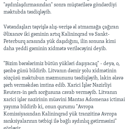
"aydınlaşdırmasından" sonra müştərilərə göndərdiyi
məktubda təsdiqləyib.
Vətəndaşları təşvişlə alış-verişə əl atmamağa çağıran
Əlixanov iki gəminin artıq Kalininqrad və Sankt-
Peterburq arasında yük daşıdığını, ilin sonuna kimi
daha yeddi gəminin xidmətə veriləcəyini deyib.
"Bizim bərələrimiz bütün yükləri daşıyacaq" - deyə, o,
şənbə günü bildirib. Litvanın dəmir yolu xidmətinin
sözçüsü məktubun məzmununu təsdiqləyib, lakin əlavə
şərh verməkdən imtina edib. Xarici İşlər Nazirliyi
Reuters-in şərh sorğusuna cavab verməyib. Litvanın
xarici işlər nazirinin müavini Mantas Adomenas ictimai
yayıma bildirib ki, onun qurumu "Avropa
Komissiyasından Kalininqrad yük tranzitinə Avropa
sanksiyalarının tətbiqi ilə bağlı aydınlıq gətirməsini"
gözləyir.