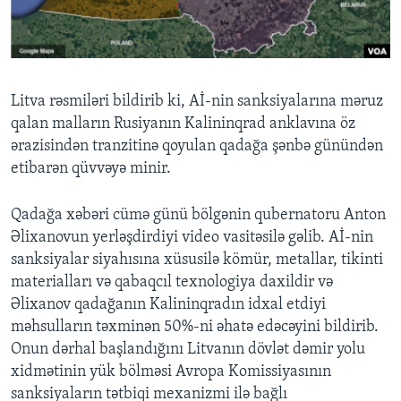
BIZI IZLƏYIN
Litva rəsmiləri bildirib ki, Aİ-nin sanksiyalarına məruz
qalan malların Rusiyanın Kalininqrad anklavına öz
Dillər
ərazisindən tranzitinə qoyulan qadağa şənbə günündən
etibarən qüvvəyə minir.
Qadağa xəbəri cümə günü bölgənin qubernatoru Anton
Əlixanovun yerləşdirdiyi video vasitəsilə gəlib. Aİ-nin
sanksiyalar siyahısına xüsusilə kömür, metallar, tikinti
materialları və qabaqcıl texnologiya daxildir və
Əlixanov qadağanın Kalininqradın idxal etdiyi
məhsulların təxminən 50%-ni əhatə edəcəyini bildirib.
Onun dərhal başlandığını Litvanın dövlət dəmir yolu
xidmətinin yük bölməsi Avropa Komissiyasının
sanksiyaların tətbiqi mexanizmi ilə bağlı