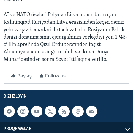
Aİ və NATO üzvləri Polşa və Litva arasında sıxışan
Kalininqrad Rusiyadan Litva ərazisindən keçən dəmir
yolu və qaz kəmərləri ilə təchizat alır. Rusiyanın Baltik
dənizi donanmasının qərargahının yerləşdiyi yer, 1945-
ci ilin aprelində Qızıl Ordu tərəfindən faşist
Almaniyasından əsir götürülüb və İkinci Dünya
Müharibəsindən sonra Sovet İttifaqına verilib.
Paylaş
Follow us
BIZI IZLƏYIN
PROQRAMLAR