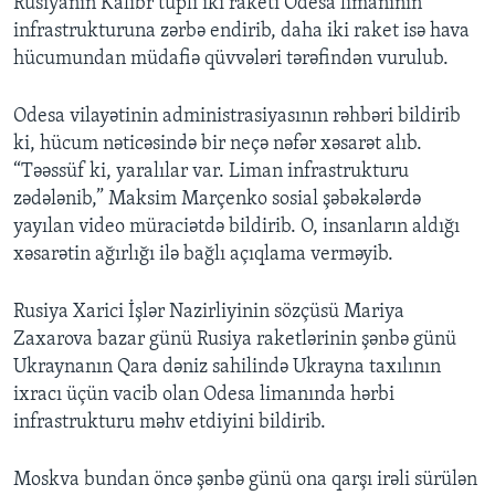
Rusiyanın Kalibr tupli iki raketi Odesa limanının
infrastrukturuna zərbə endirib, daha iki raket isə hava
hücumundan müdafiə qüvvələri tərəfindən vurulub.
Odesa vilayətinin administrasiyasının rəhbəri bildirib
ki, hücum nəticəsində bir neçə nəfər xəsarət alıb.
“Təəssüf ki, yaralılar var. Liman infrastrukturu
zədələnib,” Maksim Marçenko sosial şəbəkələrdə
yayılan video müraciətdə bildirib. O, insanların aldığı
xəsarətin ağırlığı ilə bağlı açıqlama verməyib.
Rusiya Xarici İşlər Nazirliyinin sözçüsü Mariya
Zaxarova bazar günü Rusiya raketlərinin şənbə günü
Ukraynanın Qara dəniz sahilində Ukrayna taxılının
ixracı üçün vacib olan Odesa limanında hərbi
infrastrukturu məhv etdiyini bildirib.
Moskva bundan öncə şənbə günü ona qarşı irəli sürülən