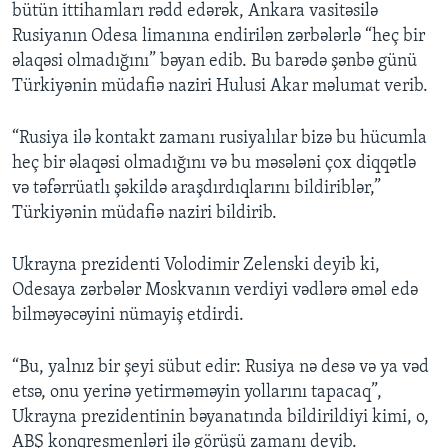
bütün ittihamları rədd edərək, Ankara vasitəsilə
Rusiyanın Odesa limanına endirilən zərbələrlə “heç bir
əlaqəsi olmadığını” bəyan edib. Bu barədə şənbə günü
Türkiyənin müdafiə naziri Hulusi Akar məlumat verib.
“Rusiya ilə kontakt zamanı rusiyalılar bizə bu hücumla
heç bir əlaqəsi olmadığını və bu məsələni çox diqqətlə
və təfərrüatlı şəkildə araşdırdıqlarını bildiriblər,”
Türkiyənin müdafiə naziri bildirib.
Ukrayna prezidenti Volodimir Zelenski deyib ki,
Odesaya zərbələr Moskvanın verdiyi vədlərə əməl edə
bilməyəcəyini nümayiş etdirdi.
“Bu, yalnız bir şeyi sübut edir: Rusiya nə desə və ya vəd
etsə, onu yerinə yetirməməyin yollarını tapacaq”,
Ukrayna prezidentinin bəyanatında bildirildiyi kimi, o,
ABŞ konqresmenləri ilə görüşü zamanı deyib.