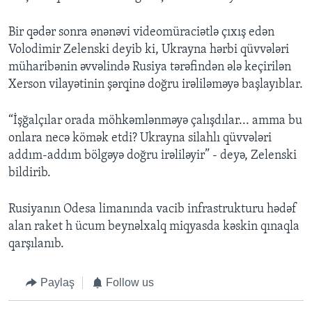
Bir qədər sonra ənənəvi videomüraciətlə çıxış edən
Volodimir Zelenski deyib ki, Ukrayna hərbi qüvvələri
müharibənin əvvəlində Rusiya tərəfindən ələ keçirilən
Xerson vilayətinin şərqinə doğru irəliləməyə başlayıblar.
“İşğalçılar orada möhkəmlənməyə çalışdılar... amma bu
onlara necə kömək etdi? Ukrayna silahlı qüvvələri
addım-addım bölgəyə doğru irəliləyir” - deyə, Zelenski
bildirib.
Rusiyanın Odesa limanında vacib infrastrukturu hədəf
alan raket h ücum beynəlxalq miqyasda kəskin qınaqla
qarşılanıb.
Paylaş
Follow us