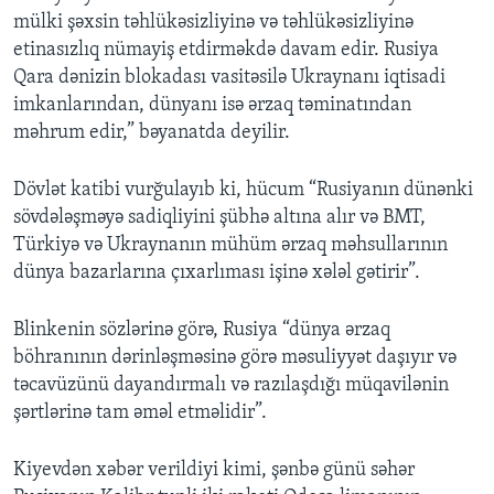
mülki şəxsin təhlükəsizliyinə və təhlükəsizliyinə
etinasızlıq nümayiş etdirməkdə davam edir. Rusiya
Qara dənizin blokadası vasitəsilə Ukraynanı iqtisadi
imkanlarından, dünyanı isə ərzaq təminatından
məhrum edir,” bəyanatda deyilir.
Dövlət katibi vurğulayıb ki, hücum “Rusiyanın dünənki
sövdələşməyə sadiqliyini şübhə altına alır və BMT,
Türkiyə və Ukraynanın mühüm ərzaq məhsullarının
dünya bazarlarına çıxarlıması işinə xələl gətirir”.
Blinkenin sözlərinə görə, Rusiya “dünya ərzaq
böhranının dərinləşməsinə görə məsuliyyət daşıyır və
təcavüzünü dayandırmalı və razılaşdığı müqavilənin
şərtlərinə tam əməl etməlidir”.
Kiyevdən xəbər verildiyi kimi, şənbə günü səhər