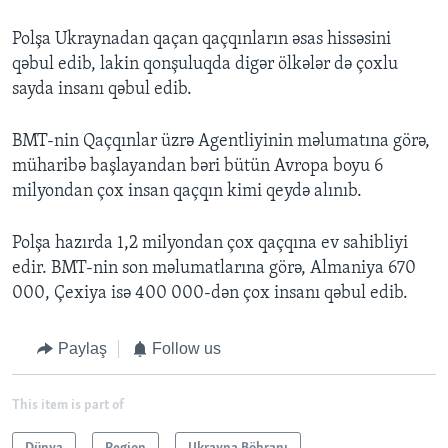
Polşa Ukraynadan qaçan qaçqınların əsas hissəsini
qəbul edib, lakin qonşuluqda digər ölkələr də çoxlu
sayda insanı qəbul edib.
BMT-nin Qaçqınlar üzrə Agentliyinin məlumatına görə,
müharibə başlayandan bəri bütün Avropa boyu 6
milyondan çox insan qaçqın kimi qeydə alınıb.
Polşa hazırda 1,2 milyondan çox qaçqına ev sahibliyi
edir. BMT-nin son məlumatlarına görə, Almaniya 670
000, Çexiya isə 400 000-dən çox insanı qəbul edib.
Paylaş
Follow us
This item is part of