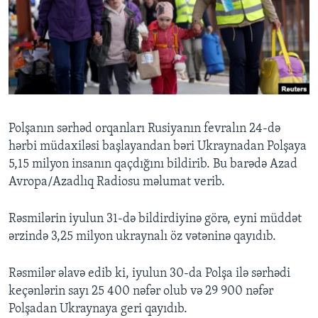
BIZI IZLƏYIN
Dillər
Polşanın sərhəd orqanları Rusiyanın fevralın 24-də
hərbi müdaxiləsi başlayandan bəri Ukraynadan Polşaya
5,15 milyon insanın qaçdığını bildirib. Bu barədə Azad
Avropa/Azadlıq Radiosu məlumat verib.
Rəsmilərin iyulun 31-də bildirdiyinə görə, eyni müddət
ərzində 3,25 milyon ukraynalı öz vətəninə qayıdıb.
Rəsmilər əlavə edib ki, iyulun 30-da Polşa ilə sərhədi
keçənlərin sayı 25 400 nəfər olub və 29 900 nəfər
Polşadan Ukraynaya geri qayıdıb.