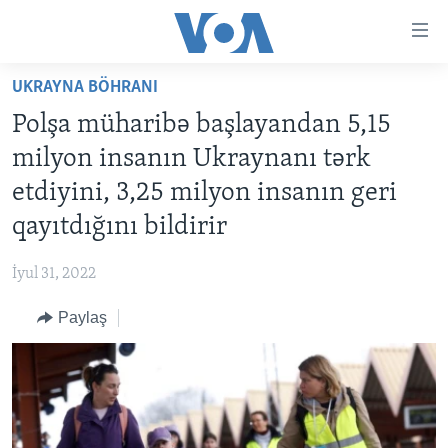
Accessibility
links
Skip
UKRAYNA BÖHRANI
to
ANA SƏHİFƏ
Polşa müharibə başlayandan 5,15
main
PROQRAMLAR
content
milyon insanın Ukraynanı tərk
AZƏRBAYCAN
Skip
AMERIKA İCMALI
etdiyini, 3,25 milyon insanın geri
to
DÜNYA
DÜNYAYA BAXIŞ
qayıtdığını bildirir
main
ABŞ
FAKTLAR NƏ DEYIR?
UKRAYNA BÖHRANI
Navigation
İyul 31, 2022
Skip
İRAN AZƏRBAYCANI
İSRAIL-HƏMAS MÜNAQIŞƏSI
ABŞ SEÇKILƏRI 2024
to
Paylaş
VIDEOLAR
Search
MEDIA AZADLIĞI
BAŞ MƏQALƏ
LEARNING ENGLISH