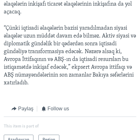
əlaqələrin inkişafı ticarət əlaqələrinin inkişafına da yol
açacaq.
“Çünki iqtisadi əlaqələrin bazisi yaradılmadan siyasi
əlaqələr uzun müddət davam edə bilməz. Aktiv siyasi və
diplomatik gündəlik bir qədərdən sonra iqtisadi
gündəliyə transformasiya edəcək. Nəzərə alsaq ki,
Avropa İttifaqının və ABŞ-ın da iqtisadi resursları bu
istiqamətdə inkişaf edəcək,” ekpsert Avropa ittifaqı və
ABŞ nümayəndələrinin son zamanlar Bakıya səfərlərini
xatırladıb.
Paylaş
Follow us
This item is part of
Azərbaycan
Region