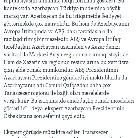
reputasiyasını tamamilə fərqli formada göstərdi. Bu
kontekstdə Azərbaycan-Türkiyə tandeminə böyük
maraq var. Azərbaycan da bu istiqamətdə fəaliyyət
göstərməkdə çox maraqlıdır. Bu həm də Azərbaycanın
Avropa İttifaqında və ABŞ-dakı tərəfdaşları ilə
razılaşdırlmış bir məsələdir. ABŞ və Avropa İttifaqı
tərəfdaşları Azərbaycan üzərindən və Xəzər dənizi
vasitəsi ilə Mərkəzi Asiya regionuna çıxmaq istəyirlər.
Həm də Xəzərin və regionun resurslarına bu xətt üzrə
çıxış əldə etmək mümkündür. ABŞ Prezidentinin
Azərbaycan Prezidentinə göndərdiyi məktublarda da
Azərbaycanın adı Cənubi Qafqazdan daha çox
Tanaszəzər regionu ilə bağlı olan məsələlərdə
vurğulanır. Bu istiqamətdə əməkdaşlıq etmək məsələləri
göstərilir” - deyə, ekspert Azərbaycan Prezidentinin
Özbəkistana son səfərini qeyd edib.
Ekspert görüşdə müzakirə edilən Transxəzər