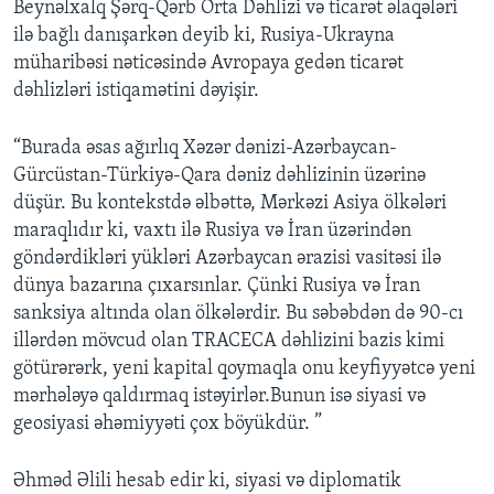
Beynəlxalq Şərq-Qərb Orta Dəhlizi və ticarət əlaqələri
ilə bağlı danışarkən deyib ki, Rusiya-Ukrayna
müharibəsi nəticəsində Avropaya gedən ticarət
dəhlizləri istiqamətini dəyişir.
“Burada əsas ağırlıq Xəzər dənizi-Azərbaycan-
Gürcüstan-Türkiyə-Qara dəniz dəhlizinin üzərinə
düşür. Bu kontekstdə əlbəttə, Mərkəzi Asiya ölkələri
maraqlıdır ki, vaxtı ilə Rusiya və İran üzərindən
göndərdikləri yükləri Azərbaycan ərazisi vasitəsi ilə
dünya bazarına çıxarsınlar. Çünki Rusiya və İran
sanksiya altında olan ölkələrdir. Bu səbəbdən də 90-cı
illərdən mövcud olan TRACECA dəhlizini bazis kimi
götürərərk, yeni kapital qoymaqla onu keyfiyyətcə yeni
mərhələyə qaldırmaq istəyirlər.Bunun isə siyasi və
geosiyasi əhəmiyyəti çox böyükdür. ”
Əhməd Əlili hesab edir ki, siyasi və diplomatik