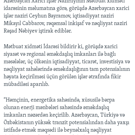
Azərbaycan Xarici İşlər Nazirliyinin Mətbuat xidməti
idarəsinin məlumatına görə, görüşdə Azərbaycan xarici
işlər naziri Ceyhun Bayramov, iqtisadiyyat naziri
Mikayıl Cabbarov, rəqəmsal inkişaf və nəqliyyat naziri
Rəşad Nəbiyev iştirak ediblər.
Mətbuat xidməti İdarəsi bildirir ki, görüşdə xarici
siyasət və regional əməkdaşlıq imkanları ilə bağlı
məsələlər, üç ölkənin iqtisadiyyat, ticarət, investisiya və
nəqliyyat sahələrində əməkdaşlığının tam potensialının
həyata keçirilməsi üçün görülən işlər ətrafında fikir
mübadiləsi aparılıb.
“Həmçinin, energetika sahəsində, xüsusilə bərpa
olunan enerji mənbələri sahəsində əməkdaşlıq
imkanları nəzərdən keçirilib. Azərbaycan, Türkiyə və
Özbəkistanın yüksək tranzit potensialından daha yaxşı
istifadə etmək məqsədi ilə beynəlxalq nəqliyyat