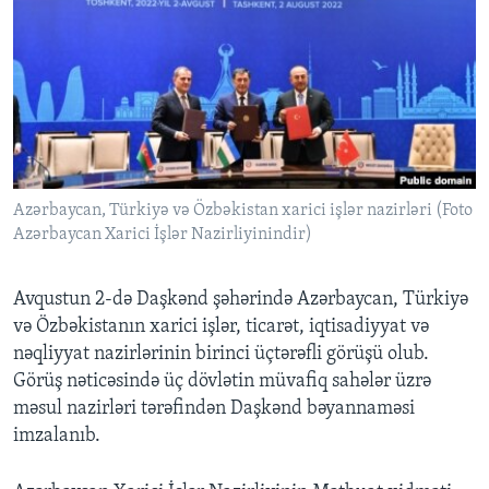
BIZI IZLƏYIN
Dillər
Azərbaycan, Türkiyə və Özbəkistan xarici işlər nazirləri (Foto
Azərbaycan Xarici İşlər Nazirliyinindir)
Avqustun 2-də Daşkənd şəhərində Azərbaycan, Türkiyə
və Özbəkistanın xarici işlər, ticarət, iqtisadiyyat və
nəqliyyat nazirlərinin birinci üçtərəfli görüşü olub.
Görüş nəticəsində üç dövlətin müvafiq sahələr üzrə
məsul nazirləri tərəfindən Daşkənd bəyannaməsi
imzalanıb.