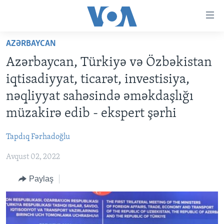
Accessibility
links
Skip
AZƏRBAYCAN
to
ANA SƏHİFƏ
Azərbaycan, Türkiyə və Özbəkistan
main
PROQRAMLAR
content
iqtisadiyyat, ticarət, investisiya,
AZƏRBAYCAN
Skip
AMERIKA İCMALI
nəqliyyat sahəsində əməkdaşlığı
to
DÜNYA
DÜNYAYA BAXIŞ
müzakirə edib - ekspert şərhi
main
ABŞ
FAKTLAR NƏ DEYIR?
UKRAYNA BÖHRANI
Navigation
Tapdıq Fərhadoğlu
Skip
İRAN AZƏRBAYCANI
İSRAIL-HƏMAS MÜNAQIŞƏSI
ABŞ SEÇKILƏRI 2024
to
Avqust 02, 2022
VIDEOLAR
Search
Paylaş
MEDIA AZADLIĞI
BAŞ MƏQALƏ
LEARNING ENGLISH