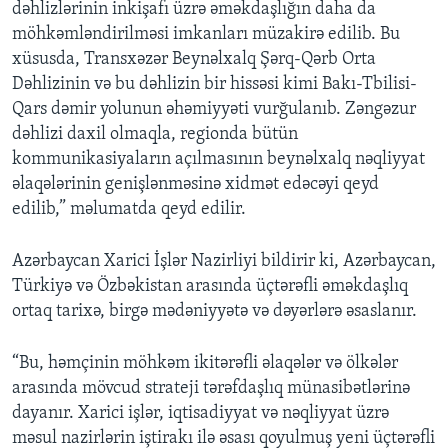
dəhlizlərinin inkişafı üzrə əməkdaşlığın daha da
möhkəmləndirilməsi imkanları müzakirə edilib. Bu
xüsusda, Transxəzər Beynəlxalq Şərq-Qərb Orta
Dəhlizinin və bu dəhlizin bir hissəsi kimi Bakı-Tbilisi-
Qars dəmir yolunun əhəmiyyəti vurğulanıb. Zəngəzur
dəhlizi daxil olmaqla, regionda bütün
kommunikasiyaların açılmasının beynəlxalq nəqliyyat
əlaqələrinin genişlənməsinə xidmət edəcəyi qeyd
edilib,” məlumatda qeyd edilir.
Azərbaycan Xarici İşlər Nazirliyi bildirir ki, Azərbaycan,
Türkiyə və Özbəkistan arasında üçtərəfli əməkdaşlıq
ortaq tarixə, birgə mədəniyyətə və dəyərlərə əsaslanır.
“Bu, həmçinin möhkəm ikitərəfli əlaqələr və ölkələr
arasında mövcud strateji tərəfdaşlıq münasibətlərinə
dayanır. Xarici işlər, iqtisadiyyat və nəqliyyat üzrə
məsul nazirlərin iştirakı ilə əsası qoyulmuş yeni üçtərəfli