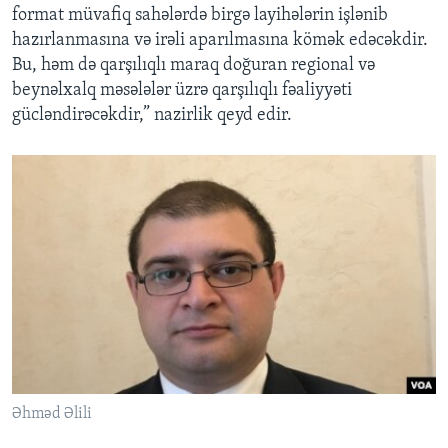
format müvafiq sahələrdə birgə layihələrin işlənib
hazırlanmasına və irəli aparılmasına kömək edəcəkdir.
Bu, həm də qarşılıqlı maraq doğuran regional və
beynəlxalq məsələlər üzrə qarşılıqlı fəaliyyəti
gücləndirəcəkdir,” nazirlik qeyd edir.
Əhməd Əlili