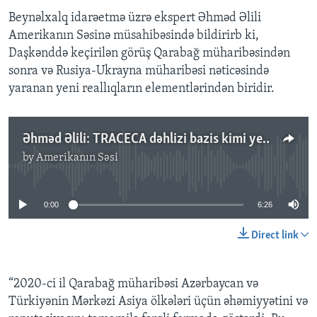
Beynəlxalq idarəetmə üzrə ekspert Əhməd Əlili
Amerikanın Səsinə müsahibəsində bildirirb ki,
Daşkənddə keçirilən görüş Qarabağ müharibəsindən
sonra və Rusiya-Ukrayna müharibəsi nəticəsində
yaranan yeni reallıqların elementlərindən biridir.
Əhməd Əlili: TRACECA dəhlizi bazis kimi yeni mərhələyə qaldırılır
by
Amerikanın Səsi
No media source currently available
0:00
6:26
Direct link
“2020-ci il Qarabağ müharibəsi Azərbaycan və
Türkiyənin Mərkəzi Asiya ölkələri üçün əhəmiyyətini və