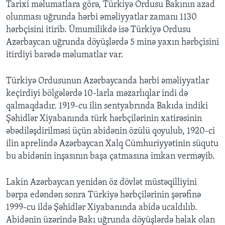
Tarixi məlumatlara görə, Türkiyə Ordusu Bakının azad
olunması uğrunda hərbi əməliyyatlar zamanı 1130
hərbçisini itirib. Ümumilikdə isə Türkiyə Ordusu
Azərbaycan uğrunda döyüşlərdə 5 minə yaxın hərbçisini
itirdiyi barədə məlumatlar var.
Türkiyə Ordusunun Azərbaycanda hərbi əməliyyatlar
keçirdiyi bölgələrdə 10-larla məzarlıqlar indi də
qalmaqdadır. 1919-cu ilin sentyabrında Bakıda indiki
Şəhidlər Xiyabanında türk hərbçilərinin xatirəsinin
əbədiləşdirilməsi üçün abidənin özülü qoyulub, 1920-ci
ilin aprelində Azərbaycan Xalq Cümhuriyyətinin süqutu
bu abidənin inşasının başa çatmasına imkan verməyib.
Lakin Azərbaycan yenidən öz dövlət müstəqilliyini
bərpa edəndən sonra Türkiyə hərbçilərinin şərəfinə
1999-cu ildə Şəhidlər Xiyabanında abidə ucaldılıb.
Abidənin üzərində Bakı uğrunda döyüşlərdə həlak olan