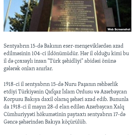
BIZI IZLƏYIN
Dillər
Sentyabrın 15-də Bakının eser-menşeviklərdən azad
edilməsinin 104-ci ildönümüdür. Hər il olduğu kimi bu
il də çoxsaylı insan "Türk şəhidliyi" abidəsi önünə
gələrək onları anırlar.
1918-ci il sentyabrın 15-də Nuru Paşanın rəhbərlik
etdiyi Türkiyənin Qafqaz İslam Ordusu və Azərbaycan
Korpusu Bakıya daxil olaraq şəhəri azad edib. Bununla
da 1918-ci il mayın 28-d elan edilən Azərbaycan Xalq
Cümhuriyyəti hökumətinin paytaxtı sentyabrın 17-də
Gəncə şəhərindən Bakıya köçürülüb.