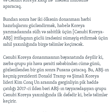
və Cənubi Koreya xalqı ilə "mədəni mübadilə"
aparacaq.
Bundan sonra hər iki ölkənin donanması hərbi
hazırlıqlarını gücləndirmək, habelə Koreya
yarımadasında sülh və sabitlik üçün [Cənubi Koreya-
ABŞ] ittifaqının güclü iradəsini nümayiş etdirmək üçün
sahil yaxınlığında birgə təlimlər keçirəcək.
Cənubi Koreya donanmasının bəyanatında deyilir ki,
zərbə qrupu pis hava şəraiti səbəbindən cümə günü,
gözləniləndən bir gün sonra Pusana çatacaq. Bu, ABŞ-ın
keçmiş prezidenti Donald Tramp və Şimali Koreya
lideri Kim Conq Un arasında gərginliyin pik həddə
çatdığı 2017-ci ildən bəri ABŞ-ın təyyarədaşıyan qrupu
Cənubi Koreya yaxınlığında ilk dəfədir ki, belə təlimlər
keçirir.