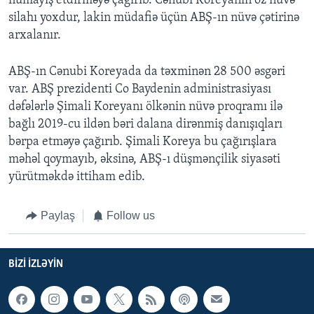
nümayiş etdirməyə çağırıb. Cənubi Koreyanın öz nüvə
silahı yoxdur, lakin müdafiə üçün ABŞ-ın nüvə çətirinə
arxalanır.
ABŞ-ın Cənubi Koreyada da təxminən 28 500 əsgəri
var. ABŞ prezidenti Co Baydenin administrasiyası
dəfələrlə Şimali Koreyanı ölkənin nüvə proqramı ilə
bağlı 2019-cu ildən bəri dalana dirənmiş danışıqları
bərpa etməyə çağırıb. Şimali Koreya bu çağırışlara
məhəl qoymayıb, əksinə, ABŞ-ı düşmənçilik siyasəti
yürütməkdə ittiham edib.
Paylaş
Follow us
BIZI IZLƏYIN