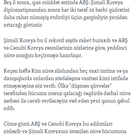
Beş il sonra, qısa müddət ərzində ABŞ-Şimali Koreya
diplomatiyasından sonra hər iki tərəf öz hərbi qüdrətini
daha rahat nümayiş etdirdiyi üçün gərginliyin yenidən
artacağı görünür.
Şimali Koreya bu il rekord sayda raket buraxıb və ABŞ
və Cənubi Koreya rəsmilərinin sözlərinə görə, yeddinci
nüvə sınağını keçirməyə hazırlaşır.
Keçən həftə Kim nüvə silahından heç vaxt imtina və ya
danışıqlarda onlardan sövdələşmə vasitəsi kimi istifadə
etməyəcəyinə söz verib. Ölkə "düşmən qüvvələr"
tərəfindən hücuma məruz qalacağı təqdirdə dərhal nüvə
zərbəsi ilə cavab veriləcəyini vəd edən yeni qanun qəbul
edib.
Cümə günü ABŞ və Cənubi Koreya bu addımları
pisləyib və Şimali Koreyanın istənilən nüvə hücumuna