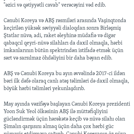
"əzici və qətiyyətli cavab" verəcəyini vəd edib.
Cənubi Koreya və ABŞ rəsmiləri arasında Vaşinqtonda
keçirilən yüksək səviyyəli dialoqdan sonra Birləşmiş
Ştatlar nüvə, adi, raket əleyhinə müdafiə və digər
qabaqcıl qeyri-nüvə silahları da daxil olmaqla, hərbi
imkanlarının bütün spektrindən istifadə etmək üçün
sərt və sarsılmaz öhdəliyini bir daha bəyan edib.
ABŞ və Cənubi Koreya bu ayın əvvəlində 2017-ci ildən
bəri ilk dəfə olaraq canlı atəş təlimləri də daxil olmaqla,
böyük hərbi təlimləri yekunlaşdırıb.
May ayında vəzifəyə başlayan Cənubi Koreya prezidenti
Yoon Suk Yeol ölkəsinin ABŞ ilə müttəfiqliyini
gücləndirmək üçün hərəkətə keçib və nüvə silahı olan
Şimalın qarşısını almaq üçün daha çox hərbi güc