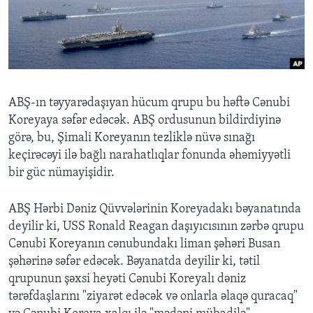
BIZI IZLƏYIN
Dillər
ABŞ-ın təyyarədaşıyan hücum qrupu bu həftə Cənubi
Koreyaya səfər edəcək. ABŞ ordusunun bildirdiyinə
görə, bu, Şimali Koreyanın tezliklə nüvə sınağı
keçirəcəyi ilə bağlı narahatlıqlar fonunda əhəmiyyətli
bir güc nümayişidir.
ABŞ Hərbi Dəniz Qüvvələrinin Koreyadakı bəyanatında
deyilir ki, USS Ronald Reagan daşıyıcısının zərbə qrupu
Cənubi Koreyanın cənubundakı liman şəhəri Busan
şəhərinə səfər edəcək. Bəyanatda deyilir ki, tətil
qrupunun şəxsi heyəti Cənubi Koreyalı dəniz
tərəfdaşlarını "ziyarət edəcək və onlarla əlaqə quracaq"