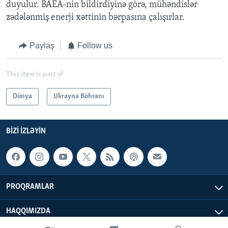
duyulur. BAEA-nin bildirdiyinə görə, mühəndislər
zədələnmiş enerji xəttinin bərpasına çalışırlar.
Paylaş
Follow us
This item is part of
Dünya
Ukrayna Böhranı
BIZI IZLƏYIN
PROQRAMLAR
HAQQIMIZDA