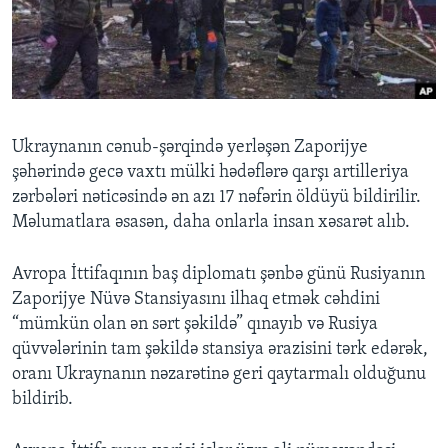
BIZI IZLƏYIN
Dillər
Ukraynanın cənub-şərqində yerləşən Zaporijye
şəhərində gecə vaxtı mülki hədəflərə qarşı artilleriya
zərbələri nəticəsində ən azı 17 nəfərin öldüyü bildirilir.
Məlumatlara əsasən, daha onlarla insan xəsarət alıb.
Avropa İttifaqının baş diplomatı şənbə günü Rusiyanın
Zaporijye Nüvə Stansiyasını ilhaq etmək cəhdini
“mümkün olan ən sərt şəkildə” qınayıb və Rusiya
qüvvələrinin tam şəkildə stansiya ərazisini tərk edərək,
oranı Ukraynanın nəzarətinə geri qaytarmalı olduğunu
bildirib.