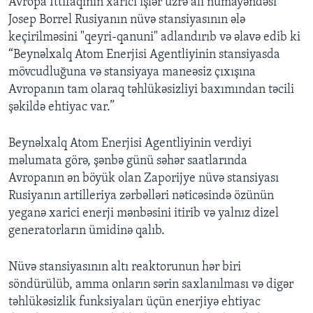
Avropa İttifaqının xarici işlər üzrə ali nümayəndəsi
Josep Borrel Rusiyanın nüvə stansiyasının ələ
keçirilməsini "qeyri-qanuni" adlandırıb və əlavə edib ki
“Beynəlxalq Atom Enerjisi Agentliyinin stansiyasda
mövcudluğuna və stansiyaya maneəsiz çıxışına
Avropanın tam olaraq təhlükəsizliyi baxımından təcili
şəkildə ehtiyac var.”
Beynəlxalq Atom Enerjisi Agentliyinin verdiyi
məlumata görə, şənbə günü səhər saatlarında
Avropanın ən böyük olan Zaporijye nüvə stansiyası
Rusiyanın artilleriya zərbəlləri nəticəsində özünün
yeganə xarici enerji mənbəsini itirib və yalnız dizel
generatorların ümidinə qalıb.
Nüvə stansiyasının altı reaktorunun hər biri
söndürülüb, amma onların sərin saxlanılması və digər
təhlükəsizlik funksiyaları üçün enerjiyə ehtiyac