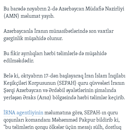
Bu barədə noyabrın 2-də Azərbaycan Müdafiə Nazirliyi
(AMN) məlumat yayıb.
Azərbaycanla İranın münasibətlərində son vaxtlar
gərginlik müşahidə olunur.
Bu fikir ayrılıqları hərbi təlimlərlə də müşahidə
edilməkdədir.
Belə ki, oktyabrın 17-dən başlayaraq İran İslam İnqilabı
Keşikçiləri Korpusunun (SEPAH) quru qüvvələri İranın
Şərqi Azərbaycan və Ərdəbil əyalətlərinin şimalında
yerləşən Əraks (Araz) bölgəsində hərbi təlimlər keçirib.
İRNA agentliyinin
məlumatına görə, SEPAH-ın quru
qoşunları komandanı Məhəmməd Pakpur bildirib ki,
"bu təlimlərin qonşu ölkələr üçün mesajı sülh, dostluq