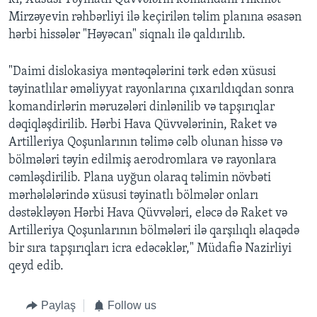
Mirzəyevin rəhbərliyi ilə keçirilən təlim planına əsasən
hərbi hissələr "Həyəcan" siqnalı ilə qaldırılıb.
"Daimi dislokasiya məntəqələrini tərk edən xüsusi
təyinatlılar əməliyyat rayonlarına çıxarıldıqdan sonra
komandirlərin məruzələri dinlənilib və tapşırıqlar
dəqiqləşdirilib. Hərbi Hava Qüvvələrinin, Raket və
Artilleriya Qoşunlarının təlimə cəlb olunan hissə və
bölmələri təyin edilmiş aerodromlara və rayonlara
cəmləşdirilib. Plana uyğun olaraq təlimin növbəti
mərhələlərində xüsusi təyinatlı bölmələr onları
dəstəkləyən Hərbi Hava Qüvvələri, eləcə də Raket və
Artilleriya Qoşunlarının bölmələri ilə qarşılıqlı əlaqədə
bir sıra tapşırıqları icra edəcəklər," Müdafiə Nazirliyi
qeyd edib.
Paylaş
Follow us