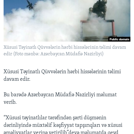
BIZI IZLƏYIN
Dillər
Xüsusi Təyinatlı Qüvvələrin hərbi hissələrinin təlimi davam
edir (Foto mənbə: Azərbaycan Müdafiə Nazirliyi)
Xüsusi Təyinatlı Qüvvələrin hərbi hissələrinin təlimi
davam edir.
Bu barədə Azərbaycan Müdafiə Nazirliyi məlumat
verib.
“Xüsusi təyinatlılar tərəfindən şərti düşmənin
dərinliyində müxtəlif kəşfiyyat tapşırıqları və xüsusi
əməliyyatlar yerinə yetirilib”deyə məlumatda qeyd