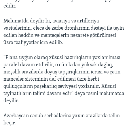
edilir.
Məlumatda deyilir ki, aviasiya və artilleriya
vasitələrinin, eləcə də zərbə dronlarının dəstəyi ilə təyin
edilən həddin və məntəqələrin nəzarətə götürülməsi
üzrə fəaliyyətlər icra edilib.
“Plana uyğun olaraq xüsusi hazırlıqların yoxlanılması
paralel davam etdirilir, o cümlədən yüksək dağlıq,
meşəlik ərazilərdə döyüş tapşırıqlarının icrası və çətin
maneələr sisteminin dəf edilməsi üzrə hərbi
qulluqçuların peşəkarlıq səviyyəsi yoxlanılır. Xüsusi
təyinatlıların təlimi davam edir” deyə rəsmi məlumatda
deyilir.
Azərbaycan cənub sərhədlərinə yaxın ərazilərdə təlim
keçir.