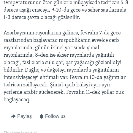
temperaturunun ötən günlərlə müqayisədə tədricən 5-8
dərəcə aşağı enəcəyi, 9-10-da gecə və səhər saatlarında
1-3 dərəcə şaxta olacağı gözlənilir.
Azərbaycanın rayonlarına gəlincə, fevralın 7-də gecə
saatlarından başlayaraq respublikanın əvvəlcə qərb
rayonlarında, günün ikinci yarısında şimal
rayonlarında, 8-dən isə əksər rayonlarda yağıntılı
olacağı, fasilələrlə sulu qar, qar yağacağı gözlənildiyi
bildirilir. Dağlıq və dağətəyi rayonlarda yağıntıların
intensivləşəcəyi ehtimalı var. Fevralın 10-da yağıntılar
tədricən zəifləyəcək. Şimal-qərb küləyi ayrı-ayrı
yerlərdə arabir güclənəcək. Fevralın 11-dək yollar buz
bağlayacaq.
Paylaş
Follow us