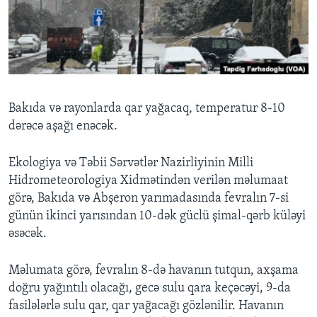
BIZI IZLƏYIN
Dillər
Bakıda və rayonlarda qar yağacaq, temperatur 8-10
dərəcə aşağı enəcək.
Ekologiya və Təbii Sərvətlər Nazirliyinin Milli
Hidrometeorologiya Xidmətindən verilən məlumaat
görə, Bakıda və Abşeron yarımadasında fevralın 7-si
günün ikinci yarısından 10-dək güclü şimal-qərb küləyi
əsəcək.
Məlumata görə, fevralın 8-də havanın tutqun, axşama
doğru yağıntılı olacağı, gecə sulu qara keçəcəyi, 9-da
fasilələrlə sulu qar, qar yağacağı gözlənilir. Havanın