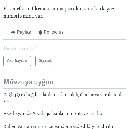
Ekspertlərin fikrincə, münaqişə olan ərazilərdə yüz
minlərlə mina var.
Paylaş
Follow us
This item is part of
Azərbaycan
Siyasət
Mövzuya uyğun
Dağlıq Qarabağda silahlı insident olub, ölənlər və yaralananlar
var
Azərbaycanda Xocalı qurbanlarının xatirəsi anılıb
Ruben Vardanyanın vəzifəsindən azad edildiyi bildirilir