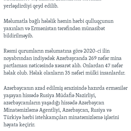
yerləşdirdiyi qeyd edilib.
Məlumatla bağlı hələlik həmin hərbi qulluqçunun
yaxınları və Ermənistan tərəfindən münasibət
bildirilməyib.
Rəsmi qurumların məlumatına görə 2020-ci ilin
noyabrından indiyədək Azərbaycanda 269 nəfər mina
partlaması nəticəsində xəsarət alıb. Onlardan 47 nəfər
həlak olub. Həlak olanların 35 nəfəri mülki insanlardır.
Azərbaycanın azad edilmiş ərazisində hazırda ermənilər
yaşayan hissədə Rusiya Müdafiə Nazirliyi,
azərbaycanıların yaşadığı hissədə Azərbaycan
Minatəmizləmə Agentliyi, Azərbaycan, Rusiya və
Türkiyə hərbi istehkamçıları minatəmizləmə işlərini
həyata keçirir.