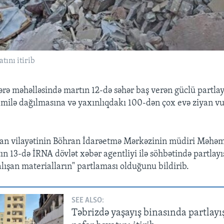
tını itirib
rə məhəlləsində martın 12-də səhər baş verən güclü partlay
milə dağılmasına və yaxınlıqdakı 100-dən çox evə ziyan v
can vilayətinin Böhran İdarəetmə Mərkəzinin müdiri Məhə
n 13-də İRNA dövlət xəbər agentliyi ilə söhbətində partlayı
alışan materialların" partlaması olduğunu bildirib.
SEE ALSO:
Təbrizdə yaşayış binasında partlayış