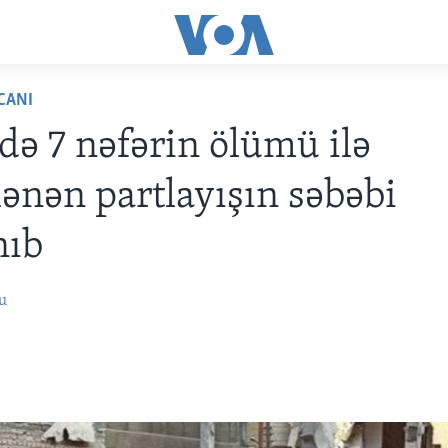
CANI
də 7 nəfərin ölümü ilə
lənən partlayışın səbəbi
nıb
u