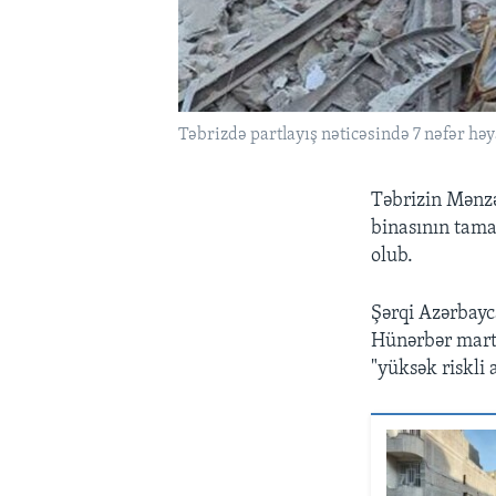
Təbrizdə partlayış nəticəsində 7 nəfər həya
Təbrizin Mənzə
binasının tama
olub.
Şərqi Azərbay
Hünərbər martı
"yüksək riskli 