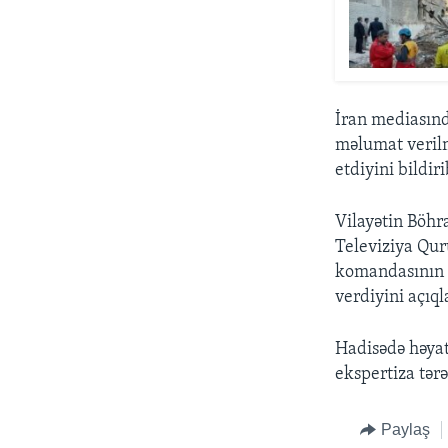
İran mediasınd
məlumat verilm
etdiyini bildiri
Vilayətin Böhr
Televiziya Qu
komandasının i
verdiyini açıql
Hadisədə həyat
ekspertiza tər
Paylaş