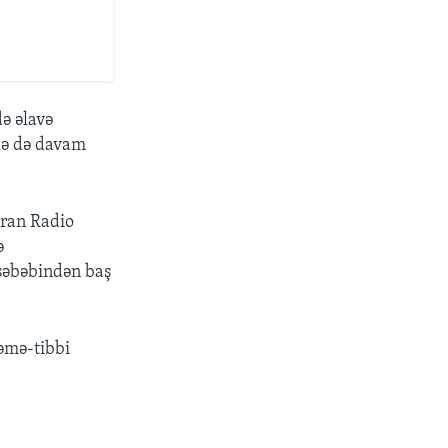
ə əlavə
ələ də davam
İran Radio
ə
 səbəbindən baş
kəmə-tibbi