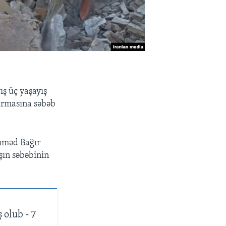
ış üç yaşayış
urmasına səbəb
mməd Bağır
şın səbəbinin
 olub - 7