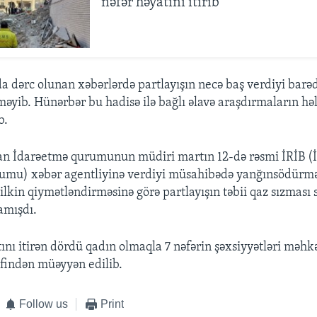
nəfər həyatını itirib
a dərc olunan xəbərlərdə partlayışın necə baş verdiyi barəd
əyib. Hünərbər bu hadisə ilə bağlı əlavə araşdırmaların h
b.
an İdarəetmə qurumunun müdiri martın 12-də rəsmi İRİB (
rumu) xəbər agentliyinə verdiyi müsahibədə yanğınsödürm
lkin qiymətləndirməsinə görə partlayışın təbii qaz sızması
amışdı.
ını itirən dördü qadın olmaqla 7 nəfərin şəxsiyyətləri məh
əfindən müəyyən edilib.
Follow us
Print