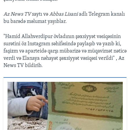
Az News TV
saytı və
Abbas Lisani
adlı Telegram kanalı
bu barədə məlumat yayıblar.
"Hamid Allahverdipur övladının şəxsiyyət vəsiqəsinin
surətini öz Instagram səhifəsində paylaşıb və yazıb ki,
faşizm və aparteidə qarşı mübarizə və müqavimət nəticə
verdi və Elanaya nəhayət şəxsiyyət vəsiqəsi verildi" , Az
News TV bildirib.