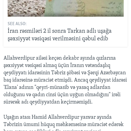
SEE ALSO:
İran rəsmiləri 2 il sonra Tarkan adlı uşağa
şəxsiyyət vəsiqəsi verilməsini qəbul edib
Allahverdipur ailəsi keçən dekabr ayında qızlarına
şəxsiyyət vəsiqəsi almaq üçün İranın vətəndaşlıq
qeydiyyatı idarəsinin Təbriz şöbəsi və Şərqi Azərbaycan
baş idarəsinə müraciət etmişdi. Ancaq qeydiyyat idarəsi
'Elana' adının "qeyri-münasib və yasaq adlardan
olduğunu və qadın cinsi üçün uyğun olmadığını" irəli
sürərək adı qeydiyyatdan keçirməmişdi.
Uşağın atası Hamid Allahverdipur yanvar ayında
Təbrizin ümumi hüquq məhkəməsinə müraciət edərək