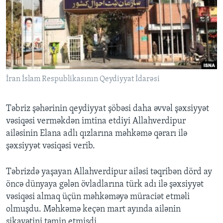
BIZI IZLƏYIN
Dillər
İran İslam Respublikasının Qeydiyyat İdarəsi
Təbriz şəhərinin qeydiyyat şöbəsi daha əvvəl şəxsiyyət
vəsiqəsi verməkdən imtina etdiyi Allahverdipur
ailəsinin Elana adlı qızlarına məhkəmə qərarı ilə
şəxsiyyət vəsiqəsi verib.
Təbrizdə yaşayan Allahverdipur ailəsi təqribən dörd ay
öncə dünyaya gələn övladlarına türk adı ilə şəxsiyyət
vəsiqəsi almaq üçün məhkəməyə müraciət etməli
olmuşdu. Məhkəmə keçən mart ayında ailənin
şikayətini təmin etmişdi.