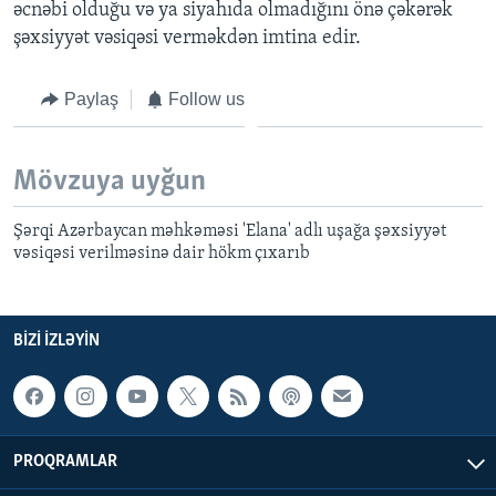
əcnəbi olduğu və ya siyahıda olmadığını önə çəkərək
şəxsiyyət vəsiqəsi verməkdən imtina edir.
Paylaş
Follow us
Mövzuya uyğun
Şərqi Azərbaycan məhkəməsi 'Elana' adlı uşağa şəxsiyyət
vəsiqəsi verilməsinə dair hökm çıxarıb
BIZI IZLƏYIN
PROQRAMLAR