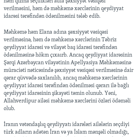
həm qızına seçdikləri adla şəxsiyyət vəsiqəsi
verilməsini, həm də məhkəmə xərclərinin qeydiyyat
idarəsi tərəfindən ödənilməsini tələb edib.
Məhkəmə həm Elana adına şəxsiyyət vəsiqəsi
verilməsinə, həm də məhkəmə xərclərinin Təbriz
qeydiyyat idarəsi və vilayət baş idarəsi tərəfindən
ödənilməsinə hökm çıxaırb. Ancaq qeydiyyat idarəsinin
Şərqi Azərbaycan vilayətinin Apellyasiya Məhkəməsinə
müraciəti nəticəsində şəxsiyyət vəsiqəsi verilməsinə dair
qərar qüvvədə saxlanılıb, ancaq məhkəmə xərclərinin
qeydiyyat idarəsi tərəfindən ödənilməsi qərarı ilə bağlı
qeydiyyat idarəsinin şikayəti təmin olunub. Yəni,
Allahverdipur ailəsi məhkəmə xərclərini özləri ödəməli
olub.
İranın vətəndaşlıq qeydiyyatı idarələri ailələrin seçdiyi
türk adların adətən İran və ya İslam mənşəli olmadığı,