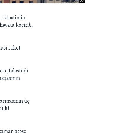
 fələstinlini
həyata keçirib.
rası raket
aq fələstinli
başqasının
laşmasının üç
mülki
 zaman atəşə