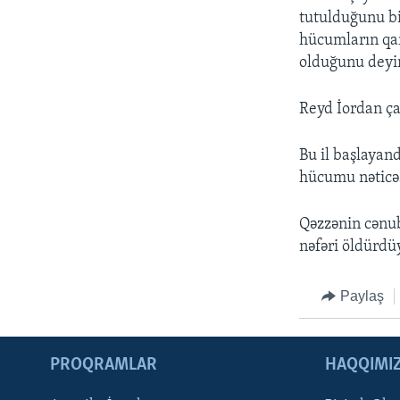
tutulduğunu bi
hücumların qar
olduğunu deyi
Reyd İordan çay
Bu il başlayanda
hücumu nəticəsi
Qəzzənin cənubu
nəfəri öldürdüy
Paylaş
PROQRAMLAR
HAQQIMI