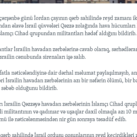
i çərşənbə günü İordan çayının qərb sahilində reyd zamanı iki
ndan əlavə İsrail qüvvələri Qəzzə zolağında hava hücumları 
slamçı Cihad qrupundan militantları hədəf aldığını bildirib.
tantlar İsrailin havadan zərbələrinə cavab olaraq, sərhədləra
İsrailin cənubunda sirenaları işə salıb.
fatla nəticələndiyinə dair dərhal məlumat paylaşılmayıb, anc
ri İsrailin havadan zərbələrinin azı bir nəfərin ölümü, bir 
səbəb olduğunu bildirib.
 İsrailin Qəzzəyə havadan zərbələrinin İslamçı Cihad qrup
i militantının və qadınıar və uşaqlar daxil olmaqla azı 10 
mü ilə nəticələnməsindən nir gün sonraya təsadüf edib.
 qərb sahilində İsrail ordusu qoşunlarının reyd keçirdikləri