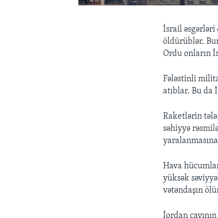
İsrail əsgərlər
öldürüblər. Bu
Ordu onların İ
Fələstinli mili
atıblar. Bu da 
Raketlərin tələ
səhiyyə rəsmilə
yaralanmasına 
Hava hücumları
yüksək səviyyəl
vətəndaşın ölü
İordan çayının