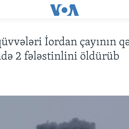
 qüvvələri İordan çayının q
ndə 2 fələstinlini öldürüb