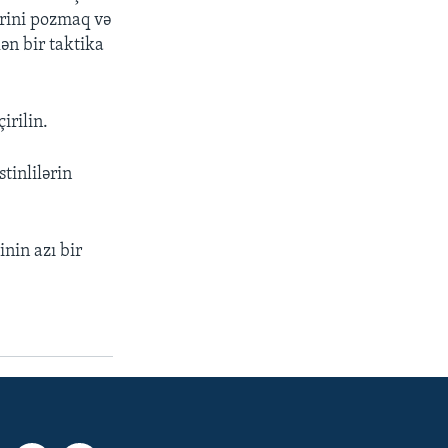
ərini pozmaq və
ən bir taktika
irilin.
stinlilərin
inin azı bir