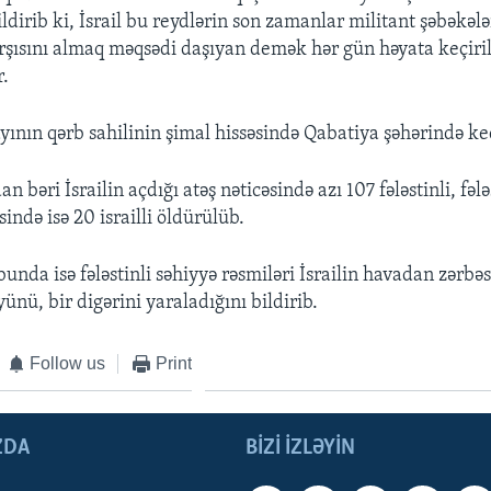
ldirib ki, İsrail bu reydlərin son zamanlar militant şəbəkəl
şısını almaq məqsədi daşıyan demək hər gün həyata keçiril
r.
ının qərb sahilinin şimal hissəsində Qabatiya şəhərində keç
n bəri İsrailin açdığı atəş nəticəsində azı 107 fələstinli, fələ
ndə isə 20 israilli öldürülüb.
nda isə fələstinli səhiyyə rəsmiləri İsrailin havadan zərbəs
ünü, bir digərini yaraladığını bildirib.
Follow us
Print
ZDA
BIZI IZLƏYIN