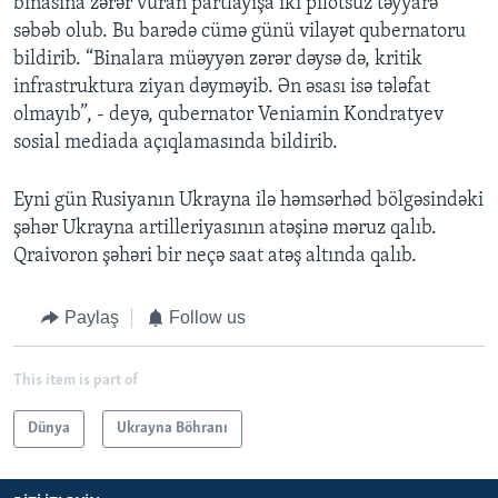
binasına zərər vuran partlayışa iki pilotsuz təyyarə
səbəb olub. Bu barədə cümə günü vilayət qubernatoru
bildirib. “Binalara müəyyən zərər dəysə də, kritik
infrastruktura ziyan dəyməyib. Ən əsası isə tələfat
olmayıb”, - deyə, qubernator Veniamin Kondratyev
sosial mediada açıqlamasında bildirib.
Eyni gün Rusiyanın Ukrayna ilə həmsərhəd bölgəsindəki
şəhər Ukrayna artilleriyasının atəşinə məruz qalıb.
Qraivoron şəhəri bir neçə saat atəş altında qalıb.
Paylaş
Follow us
This item is part of
Dünya
Ukrayna Böhranı