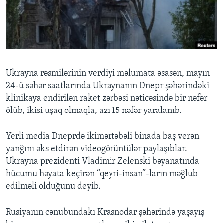
BIZI IZLƏYIN
Dillər
Ukrayna rəsmilərinin verdiyi məlumata əsasən, mayın
24-ü səhər saatlarında Ukraynanın Dnepr şəhərindəki
klinikaya endirilən raket zərbəsi nəticəsində bir nəfər
ölüb, ikisi uşaq olmaqla, azı 15 nəfər yaralanıb.
Yerli media Dneprdə ikimərtəbəli binada baş verən
yanğını əks etdirən videogörüntülər paylaşıblar.
Ukrayna prezidenti Vladimir Zelenski bəyanatında
hücumu həyata keçirən “qeyri-insan”-ların məğlub
edilməli olduğunu deyib.
Rusiyanın cənubundakı Krasnodar şəhərində yaşayış